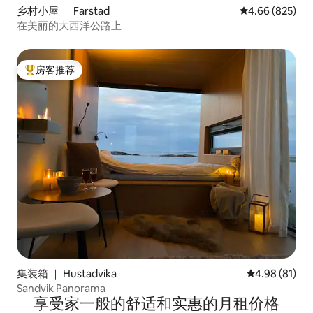
乡村小屋 ｜ Farstad
平均评分 4.66
4.66 (825)
在美丽的大西洋公路上
房客推荐
热门「房客推荐」
集装箱 ｜ Hustadvika
平均评分 4.9
4.98 (81)
Sandvik Panorama
享受家一般的舒适和实惠的月租价格