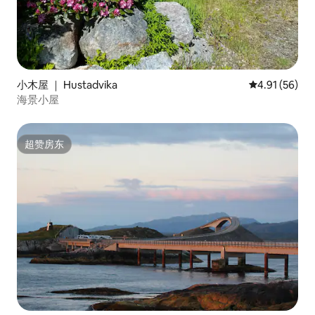
小木屋 ｜ Hustadvika
平均评分 4.9
4.91 (56)
海景小屋
超赞房东
超赞房东