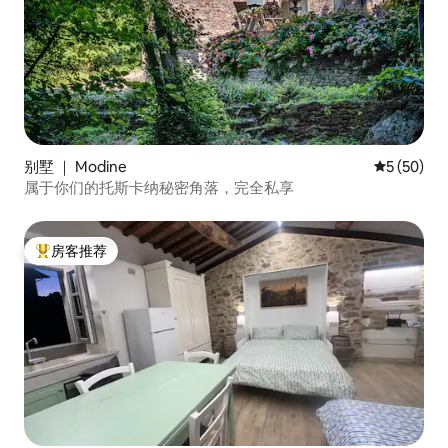
别墅 ｜ Modine
平均评分 5
5 (50)
属于你们的托斯卡纳秘密角落，完全私享
房客推荐
热门「房客推荐」