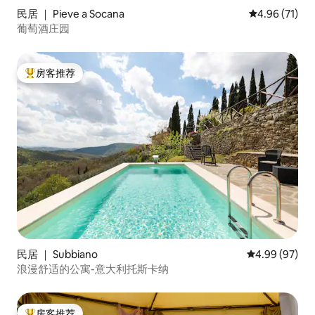
民居 ｜ Pieve a Socana
平均评分 4.9
4.96 (71)
葡萄酒庄园
房客推荐
热门「房客推荐」
民居 ｜ Subbiano
平均评分 4.99
4.99 (97)
浪漫舒适的公寓-意大利托斯卡纳
房客推荐