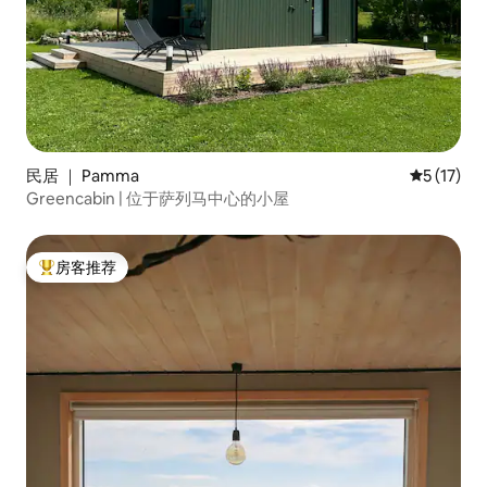
民居 ｜ Pamma
平均评分 5
5 (17)
Greencabin | 位于萨列马中心的小屋
房客推荐
热门「房客推荐」