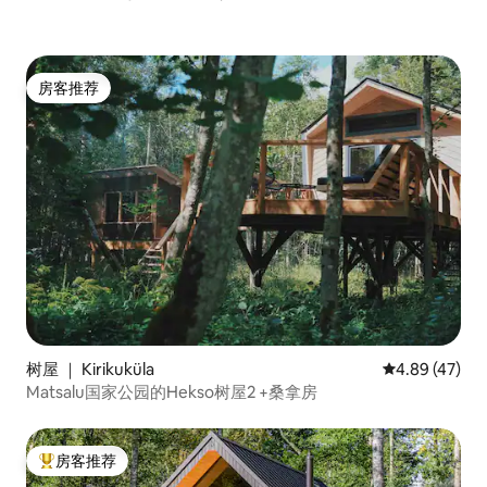
房客推荐
房客推荐
树屋 ｜ Kirikuküla
平均评分 4.8
4.89 (47)
Matsalu国家公园的Hekso树屋2 +桑拿房
房客推荐
热门「房客推荐」