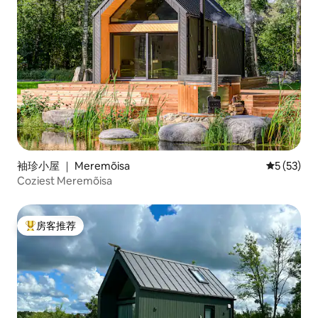
袖珍小屋 ｜ Meremõisa
平均评分 5
5 (53)
Coziest Meremõisa
房客推荐
热门「房客推荐」