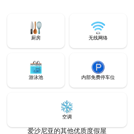
热水浴缸中放松身心。 这栋小巧
子拥有您所需的一
温馨——非常适合
住，也适合您独自
距离特雷波亚露台（Tre
和克洛加兰德（Klo
厨房
无线网络
遥。
游泳池
内部免费停车位
空调
爱沙尼亚的其他优质度假屋