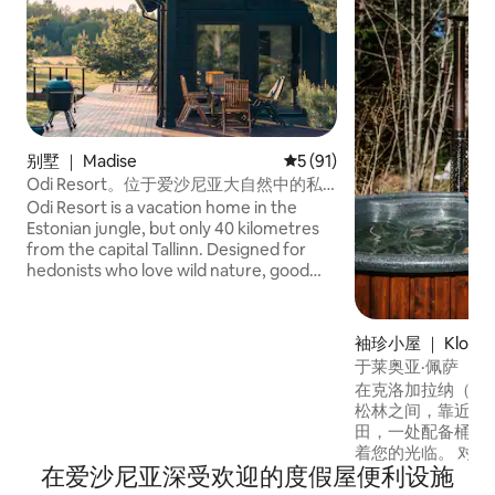
别墅 ｜ Madise
平均评分 5 分（满分 5 分），
5 (91)
Odi Resort。位于爱沙尼亚大自然中的私
人迷你水疗中心
Odi Resort is a vacation home in the
Estonian jungle, but only 40 kilometres
from the capital Tallinn. Designed for
hedonists who love wild nature, good
sauna, sunsets on the terrace and
comfortable luxury. A bottle of cold
white wine is waiting for you in the fridge
袖珍小屋 ｜ Klooga
along with carefully chosen details for a
于莱奥亚·佩萨
unique and joyful vacation during both
在克洛加拉纳（Klo
summer and winter.
松林之间，靠近特雷波
田，一处配备桶式
着您的光临。 对于喜欢安宁和大自然的人
在爱沙尼亚深受欢迎的度假屋便利设施
来说，这里是一个
滩上或森林小径上