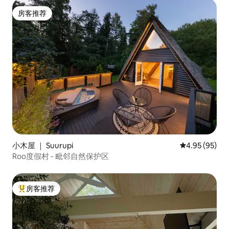
房客推荐
房客推荐
小木屋 ｜ Suurupi
平均评分 4.95
4.95 (95)
Roo度假村 - 毗邻自然保护区
房客推荐
热门「房客推荐」