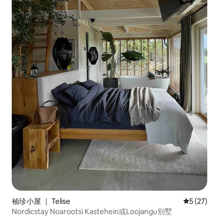
袖珍小屋 ｜ Telise
平均评分 5
5 (27)
Nordicstay Noarootsi Kastehein或Loojangu别墅