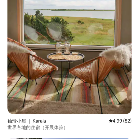
袖珍小屋 ｜ Karala
平均评分 4.99
4.99 (82)
世界各地的住宿（开展体验）