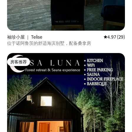
袖珍小屋 ｜ Telise
平均评分 4.97
4.97 (29)
位于诺阿鲁茨的舒适海滨别墅，配备桑拿房
房客推荐
房客推荐