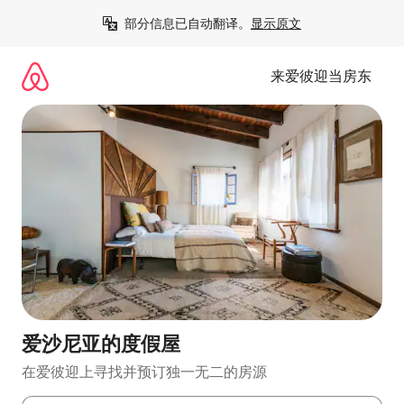
跳
部分信息已自动翻译。
显示原文
至
内
容
来爱彼迎当房东
爱沙尼亚的度假屋
在爱彼迎上寻找并预订独一无二的房源