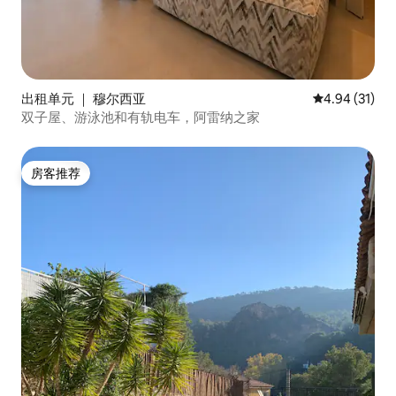
出租单元 ｜ 穆尔西亚
平均评分 4.9
4.94 (31)
双子屋、游泳池和有轨电车，阿雷纳之家
房客推荐
房客推荐