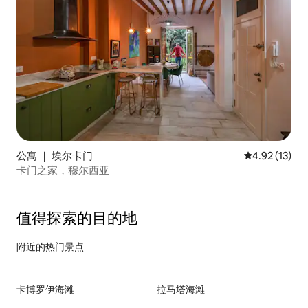
公寓 ｜ 埃尔卡门
平均评分 4.9
4.92 (13)
卡门之家，穆尔西亚
值得探索的目的地
附近的热门景点
卡博罗伊海滩
拉马塔海滩