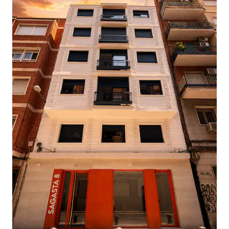
embutidos Joselito, café de especialidad
y más. Pregúntanos al reservar y te
enviamos las opciones disponibles. Este
apartamento funciona especialmente
bien para parejas, amigos y familias
pequeñas que quieren vivir Murcia
desde dentro, no desde un hotel. No es
un alojamiento para fiestas. Es un
espacio para disfrutar, descansar y
volver con ganas de repetir. El número
máximo de personas es estricto e
incluye visitas. La presencia de personas
no declaradas puede suponer
cancelación inmediata sin reembolso y
un cargo de 90€ por persona no
declarada y por noche, reclamable a
través de Airbnb.