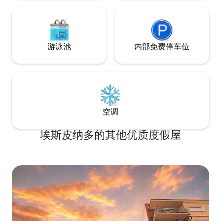
Santa Isabel, justo al salir del
necesario aportar
apartamento. Para el café de la mañana
PERSONALES despu
o simplemente para sentir que estás en
tener constancia de ellos
el centro de Murcia. La cocina Equipada
permitido realizar f
para lo que necesites: vitrocerámica,
No está permitido 
游泳池
内部免费停车位
frigorífico, microondas y todo lo básico
en voz alta a parti
para no depender de restaurantes si no
debe al hecho de q
quieres. Lo que está incluido Wifi,
dormitorios de nues
televisión, zona de trabajo, ropa de
terraza del alojam
cama, toallas y limpieza final. Sin
elevado puede cau
sorpresas en el precio. El apartamento
vecinos). - No se puede fumar en el
es exclusivo para vosotros. Ningún
interior del alojam
空调
espacio compartido con otros
huéspedes. Restaurantes y cafés La
埃斯皮纳多的其他优质度假屋
gastronomía de Murcia empieza justo al
bajar. Tapas, mercado, terrazas y
restaurantes de toda la vida a un paso. 🧀
Packs gourmet bajo petición En
colaboración con aGourmet, tienda
gourmet de Plaza de las Flores,
ofrecemos productos locales para que la
estancia empiece desde el primer
momento: vinos D.O. Bullas, quesos
artesanales afinados en cuevas,