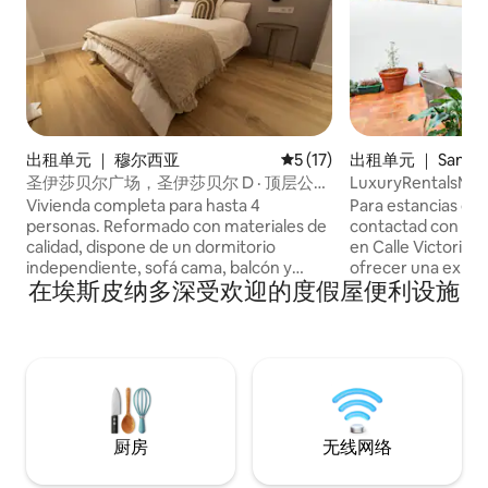
出租单元 ｜ 穆尔西亚
平均评分 5 分（满分 5 分），
5 (17)
出租单元 ｜ Santa Eu
圣伊莎贝尔广场，圣伊莎贝尔 D · 顶层公
LuxuryRentalsM
寓...
luxuryrentalsmurc
Vivienda completa para hasta 4
Para estancias de 
personas. Reformado con materiales de
contactad con el anfitrión
calidad, dispone de un dormitorio
en Calle Victorio,
independiente, sofá cama, balcón y
ofrecer una experi
在埃斯皮纳多深受欢迎的度假屋便利设施
ascensor. El apartamento está recién
agradable. NORMAS DEL ALOJAMIENTO
reformado con materiales de calidad y
Estas son las nor
un diseño cuidado. El dormitorio
nos obliga a cumpl
Habitación independiente con cama de
seguridad) y son m
matrimonio. Espacio para descansar de
cumplimiento. Su 
verdad. El salón Sofá cama cómodo para
conllevará el aba
dos personas más. La distribución
alojamiento y una mu
permite que cuatro personas convivan
está permitido la 
厨房
无线网络
sin estorbarse. El balcón Una terraza
ni al edificio de p
pequeña desde la que asomarse a Plaza
previamente (si v