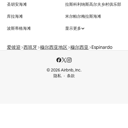
圣胡安海滩
拉斯科利纳斯高尔夫乡村俱乐部
库拉海滩
米尔帕尔梅拉斯海滩
波斯蒂格海滩
显示更多
爱彼迎
西班牙
穆尔西亚地区
穆尔西亚
Espinardo
© 2026 Airbnb, Inc.
隐私
条款