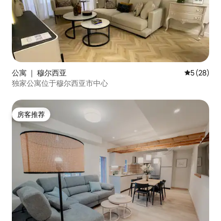
公寓 ｜ 穆尔西亚
平均评分 5
5 (28)
独家公寓位于穆尔西亚市中心
房客推荐
房客推荐