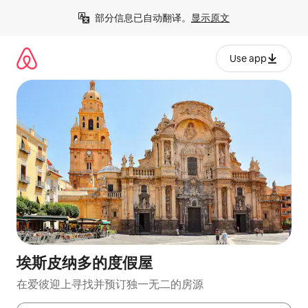
跳
部分信息已自动翻译。
显示原文
至
内
容
Use app
埃斯皮纳多的度假屋
在爱彼迎上寻找并预订独一无二的房源