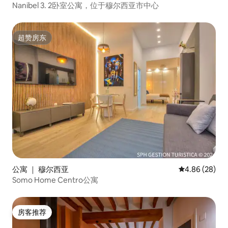
Nanibel 3. 2卧室公寓，位于穆尔西亚市中心
超赞房东
超赞房东
公寓 ｜ 穆尔西亚
平均评分 4.86
4.86 (28)
Somo Home Centro公寓
房客推荐
房客推荐