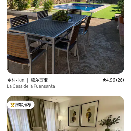
乡村小屋 ｜ 穆尔西亚
平均评分 4.96
4.96 (26)
La Casa de la Fuensanta
房客推荐
热门「房客推荐」