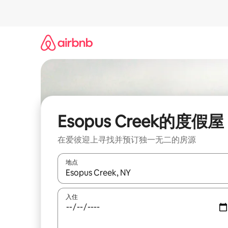
跳
至
内
容
Esopus Creek的度假屋
在爱彼迎上寻找并预订独一无二的房源
地点
如有搜索结果，请使用上下方向键查看，或通过点
入住