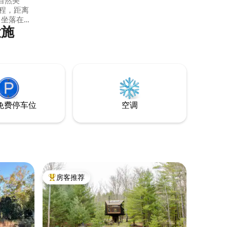
自然美
车程，距离
。坐落在一
设施
利。配备高
咖啡机、4K投
水浴缸和
时尚的度
卡茨基尔
信息！
免费停车位
空调
房客推荐
热门「房客推荐」