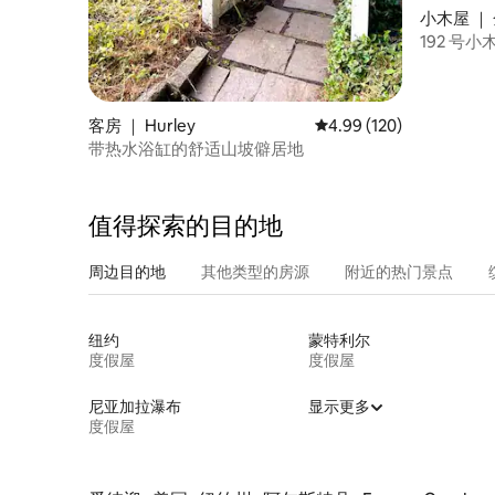
小木屋 ｜
192 号小
客房 ｜ Hurley
平均评分 4.99 分（满分 
4.99 (120)
带热水浴缸的舒适山坡僻居地
值得探索的目的地
周边目的地
其他类型的房源
附近的热门景点
纽约
蒙特利尔
度假屋
度假屋
尼亚加拉瀑布
显示更多
度假屋