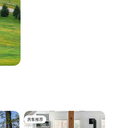
民居 ｜ St
房客推荐
房客
房客推荐
热门「
巨石树屋