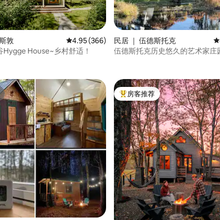
金斯敦
平均评分 4.95 分（满分 5 分），共 366 条评价
4.95 (366)
民居 ｜ 伍德斯托克
平
Hygge House~乡村舒适！
伍德斯托克历史悠久的艺术家庄园 
5 分），共 184 条评价
房客推荐
热门「房客推荐」