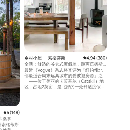
Boulder树屋🌲🌲
费包括15.5
迟退房 Boulder Tree House是一件可居住
的艺术品
自然元素
造出快乐健康的生
Hous
特体验的
乡村小屋 ｜ 索格蒂斯
平均评分 4.94 分（满分 
4.94 (380)
全新：舒适的谷仓式度假屋，距离伍德斯
托克仅几分钟车程
最近《Vogue》杂志将其评为「纽约州北
部最适合周末远离城市的爱彼迎房源」之
一——位于美丽的卡茨基尔（Catskill）地
区，占地2英亩，是北部的一处舒适度假胜
地。距离伍德斯托克仅8分钟车程，距离
Saugerties村仅5分钟车程，几分钟即可抵
达徒步旅行、滑雪和游泳场所。整个二楼
刚刚翻修完毕，包括卫生间和两间卧室。
平均评分 5 分（满分 5 分），共 148 条评价
5 (148)
一楼为开放式布局，设有厨房、客厅和用
和桑拿
餐区，通往后院露台。
州索格蒂斯