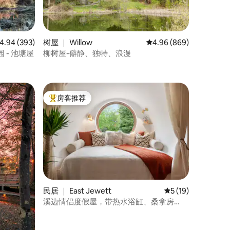
均评分 4.94 分（满分 5 分），共 393 条评价
4.94 (393)
树屋 ｜ Willow
平均评分 4.96 分（满分 
4.96 (869)
- 池塘屋
柳树屋-僻静、独特、浪漫
房客推荐
热门「房客推荐」
民居 ｜ East Jewett
平均评分 5 分（满分
5 (19)
溪边情侣度假屋，带热水浴缸、桑拿房
等！