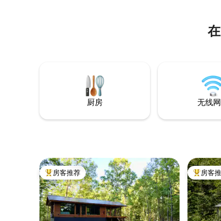
纽约第一首都上城Stockade区的许多景
点。探索周末农贸市场、餐厅、博物馆和
音乐场所。 您可以乘坐巴士或开车轻松抵
在
达Bau Guesthouse。步行7分钟即可抵达
Kingston Trailways公交车站，步行5分钟
即可抵达I-87通道19号出口。 周一至周六
上午9点至下午5点，街边停车需要付费。
此外，我们附近的拐角处还有免费的街头
停车位。
厨房
无线网
房客推荐
房客
热门「房客推荐」
热门「房