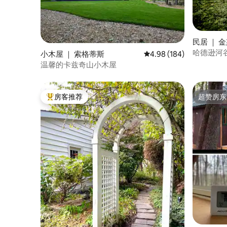
民居 ｜ 
哈德逊河谷
小木屋 ｜ 索格蒂斯
平均评分 4.98 分（满分 
4.98 (184)
温馨的卡兹奇山小木屋
房客推荐
超赞房东
热门「房客推荐」
超赞房东