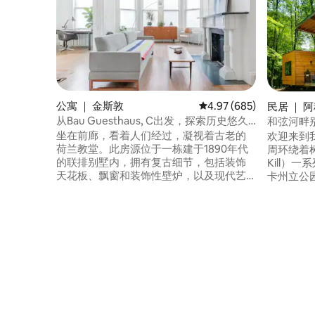
公寓 ｜ 金斯敦
平均评分 4.97 分（满分 
4.97 (685)
民居 ｜ 阿
从Bau Guesthaus, C出发，探索历史悠久
和弦河畔
的金斯敦上城区
坐在前廊，看着人们经过，凝视着古老的
欢迎来到
荷兰教堂。此房源位于一栋建于1890年代
周环绕着树
的联排别墅内，拥有复古细节，包括装饰
Kill）
天花板、飘窗和装饰性壁炉，以及现代艺
卡州立公园（M
术品。 整个单元位于一楼，面积900平方
直延伸到
英尺。包括1间卧室（标准双人床）、独立
（Acco
厨房/餐厅、客厅和卫生间。 联排别墅经过
床上，一
修复，拥有美丽的复古细节，同时还拥有
聆听河流
现代生活的所有舒适设施，如高速无线网
聆听一些音
络、数字恒温器和通过智能锁进入房源。*
家们将享受
为2位房客设置充气床垫需额外支付一次性
尽昆虫、
费用25美元。 欢迎所有房客使用我们房源
骨悚然的
的所有设施；包括我们的后院。 公寓位于
历史悠久的金斯敦市中心。步行即可抵达