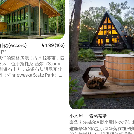
5 分），共 685 条评价
科德(Accord)
平均评分 4.99 分（满分 5 分），共 102 条评价
4.99 (102)
别墅
我们的森林房源！占地12英亩，四
木，位于斯托尼·基尔（Stony
一系列瀑布上方，该瀑布从明尼瓦斯
innewaska State Park）一
我们的房源，最后进入阿科德
rd）市中心。您可以坐在外面的吊
边泡在我们的热水浴缸中，一边
的声音，或者在里面放松身心，
乐或使用电视投影仪。 昆虫学
河畔别墅（River House）的无
蚂蚁、蜘蛛、蜱虫和其他令人毛
小木屋 ｜ 索格蒂斯
爬虫。
豪华卡茨基尔A型小屋|热水浴缸
这座豪华的A型小屋坐落在纽约