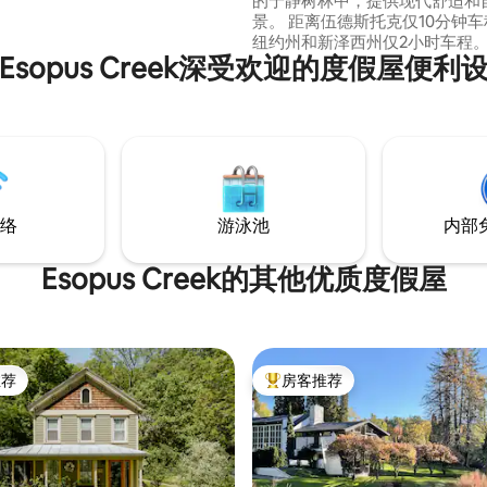
的宁静树林中，提供现代舒适和
景。 距离伍德斯托克仅10分钟
纽约州和新泽西州仅2小时车程
Esopus Creek深受欢迎的度假屋便利
块2英亩的私人地块上。 交通便
档大号Casper床垫、Breville
影仪、火炉、烤架、雪松木火热
桑拿房。 适合携带狗入住！舒适
假胜地，靠近徒步旅行、滑雪和
山的顶级餐厅。 访问我们的ig
'highwoodsaframe'了解更多
络
游泳池
内部
Esopus Creek的其他优质度假屋
推荐
房客推荐
客推荐」
热门「房客推荐」