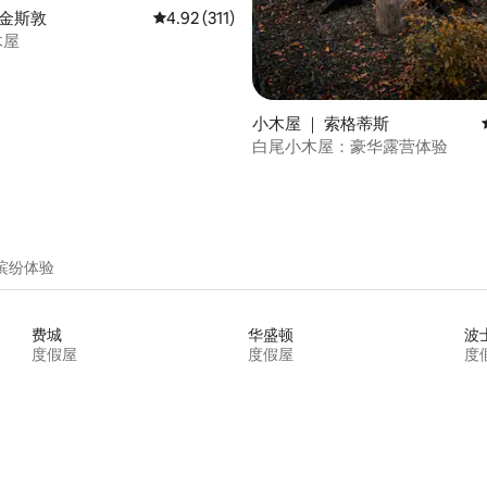
 金斯敦
平均评分 4.92 分（满分 5 分），共 311 条评价
4.92 (311)
木屋
5 分），共 120 条评价
小木屋 ｜ 索格蒂斯
白尾小木屋：豪华露营体验
缤纷体验
费城
华盛顿
波
度假屋
度假屋
度