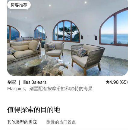
房客推荐
房客推荐
别墅 ｜ Illes Balears
平均评分 4.98
4.98 (65)
Maripins。别墅配有按摩浴缸和独特的海景
值得探索的目的地
其他类型的房源
附近的热门景点