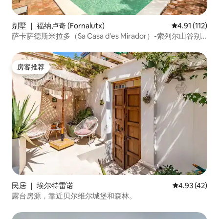
别墅 ｜ 福纳卢奇 (Fornalutx)
平均评分 4.91
4.91 (112)
萨卡萨德斯米拉多（Sa Casa d'es Mirador）-索列尔山谷别
墅-绝美
房客推荐
房客推荐
民居 ｜ 埃尔特雷诺
平均评分 4.9
4.93 (42)
露台房源，靠近贝尔维尔城堡和森林。