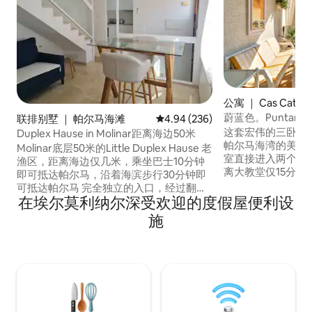
公寓 ｜ Cas Català
蔚蓝色。Puntam
联排别墅 ｜ 帕尔马海滩
平均评分 4.94 分（满分 5 分），共
4.94 (236)
这套宏伟的三卧室
Duplex Hause in Molinar距离海边50米
帕尔马海湾的美景
Molinar底层50米的Little Duplex Hause 老
室直接进入两个海滩。 地理位置
渔区，距离海边仅几米，乘坐巴士10分钟
离大教堂仅15分
即可抵达帕尔马，沿着海滨步行30分钟即
家帆船学校（ Calanova
可抵达帕尔马 完全独立的入口，经过翻
School ） 50
在埃尔莫利纳尔深受欢迎的度假屋便利设
新，非常适合两人入住。 双人卧室和套内
部（ Real Club de 
卫生间。 空调、洗碗机、洗衣机、中央暖
施
里，可直接通往自行车道。 
气。 请注意，城市税由房东支付。 5月10
优质运动和迷人的
日至10月31日，每晚2欧元。 从第10晚开
始，每晚1欧元 从4月30日起， 11月1日为
0.50 €。 第 10 晚起每晚 0.25 欧元