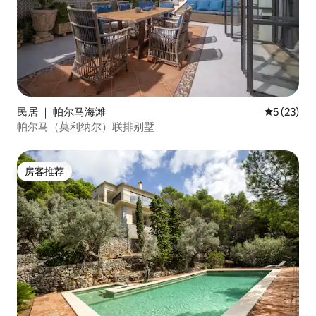
民居 ｜ 帕尔马海滩
平均评分 5
5 (23)
帕尔马（莫利纳尔）联排别墅
房客推荐
房客推荐