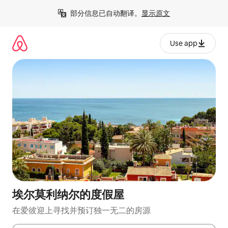
跳
部分信息已自动翻译。
显示原文
至
内
容
Use app
埃尔莫利纳尔的度假屋
在爱彼迎上寻找并预订独一无二的房源