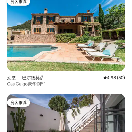
房客推荐
房客推荐
别墅 ｜ 巴尔德莫萨
平均评分 4.98
4.98 (50)
Cas Galgo豪华别墅
房客推荐
房客推荐