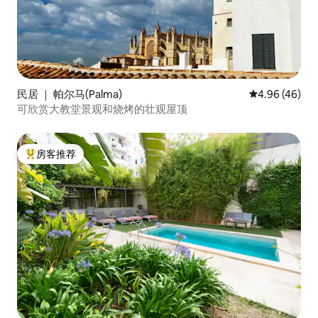
民居 ｜ 帕尔马(Palma)
平均评分 4.96
4.96 (46)
可欣赏大教堂景观和烧烤的壮观屋顶
房客推荐
热门「房客推荐」