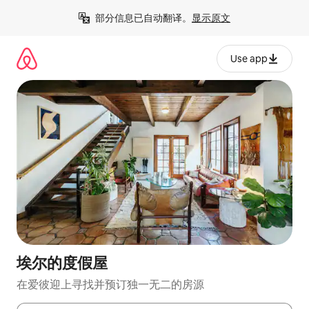
跳
部分信息已自动翻译。
显示原文
至
内
容
Use app
埃尔的度假屋
在爱彼迎上寻找并预订独一无二的房源