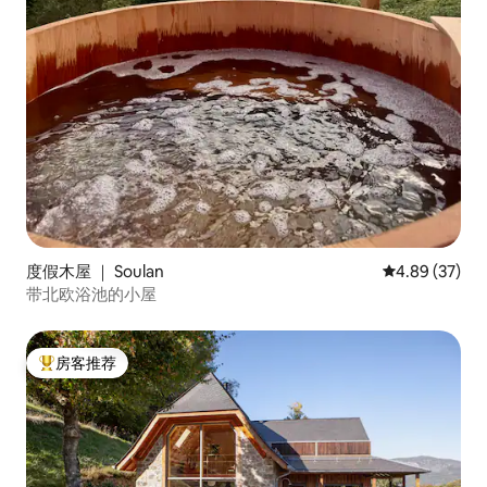
度假木屋 ｜ Soulan
平均评分 4.89
4.89 (37)
带北欧浴池的小屋
房客推荐
热门「房客推荐」