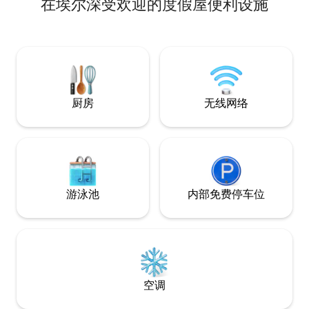
在埃尔深受欢迎的度假屋便利设施
开车2分钟 * 15分钟可达Guzet Neige滑雪
场 * 距离奥吕斯溴泉镇（Aulus les Bains）
温泉镇20分钟 *谷仓位于徒步道的起点 * 理
想的钓鱼角 有用的链接： www.guzet.ski
www.haut-couserans.com
www.tourisme-couserans-
pyrenees.com
厨房
无线网络
游泳池
内部免费停车位
空调