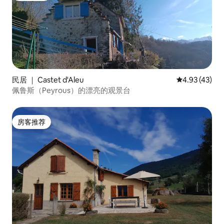
民居 ｜ Castet d'Aleu
平均评分 4.9
4.93 (43)
佩鲁斯（Peyrous）的漂亮的观景台
房客推荐
房客推荐