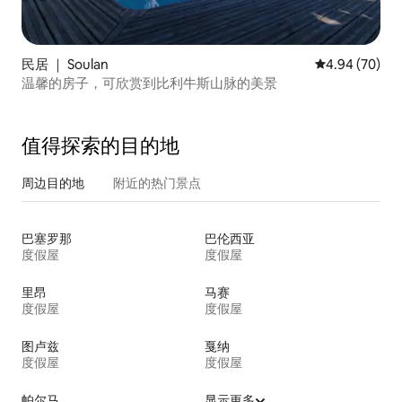
民居 ｜ Soulan
平均评分 4.94
4.94 (70)
温馨的房子，可欣赏到比利牛斯山脉的美景
值得探索的目的地
周边目的地
附近的热门景点
巴塞罗那
巴伦西亚
度假屋
度假屋
里昂
马赛
度假屋
度假屋
图卢兹
戛纳
度假屋
度假屋
帕尔马
显示更多