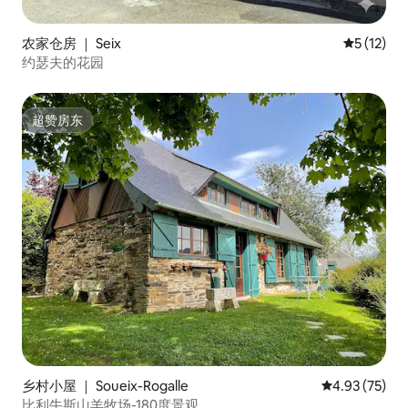
农家仓房 ｜ Seix
平均评分 5
5 (12)
约瑟夫的花园
超赞房东
超赞房东
乡村小屋 ｜ Soueix-Rogalle
平均评分 4.9
4.93 (75)
比利牛斯山羊牧场-180度景观