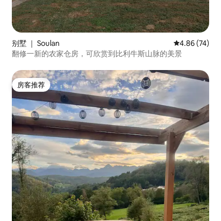
别墅 ｜ Soulan
平均评分 4.86
4.86 (74)
翻修一新的农家仓房，可欣赏到比利牛斯山脉的美景
房客推荐
房客推荐