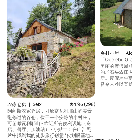
乡村小屋 ｜ Aleu
「Quélébu Gra
美丽的度假屋/度假
的老石头农庄内，
新。度假屋坐落在
赏令人难以置信的
后一段路（75米
点的宁静。沉浸在
污染……来放松一下吧！ 您的房
农家仓房 ｜ Seix
平均评分 4.96 分（满分 5 分），共
4.96 (298)
Susie提供90分
阿萨斯农家仓房，可欣赏瓦利耶山的美景
工编织入门课程，
翻修过的谷仓，位于一个安静的小村庄，
的织物。
可俯瞰瓦利耶山 - 靠近所有便利设施（商
店、餐厅、加油站） - 小贴士：在广告照
片中找到我的徒步旅行创意 *皮划艇基地，