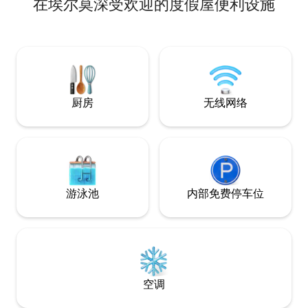
在埃尔莫深受欢迎的度假屋便利设施
您的光临。 Vila Rosa街区是大普拉亚
间，距离南里奥格
（Praia Grande）的最佳位置，距离市中
Torres仅18公
心仅5公里，交通便利，人行道便利，可欣
（Praia Grande）仅3
赏Canion Malacara、城市和海岸的最佳景
美味的早餐。 浪漫迷人的小屋，每一个细
观。 当您抵达时，您会感到惊讶，感受到
节都旨在给您带来
您周围的所有自然风光和峡谷前的美好时
光。 欢迎携带宠物入住（请参阅规则/价
格）
厨房
无线网络
游泳池
内部免费停车位
空调