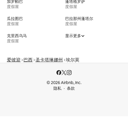
加罗帕巴
蓬塔格罗萨
度假屋
度假屋
瓜拉图巴
巴拉那州蓬塔尔
度假屋
度假屋
克里西乌马
显示更多
度假屋
爱彼迎
巴西
圣卡塔琳娜州
埃尔莫
© 2026 Airbnb, Inc.
隐私
条款