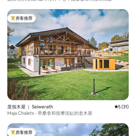
房客推荐
热门「房客推荐」
度假木屋 ｜ Seiwerath
平均评分 5
5 (31)
Maja Chalets - 带桑拿和按摩浴缸的老木屋
房客推荐
热门「房客推荐」