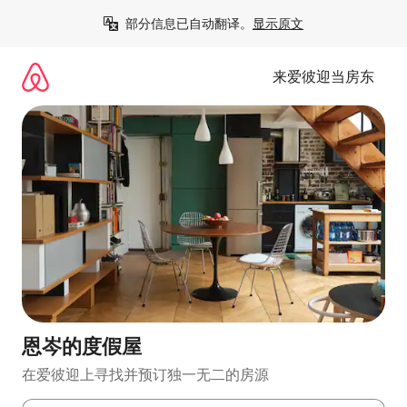
跳
部分信息已自动翻译。
显示原文
至
内
容
来爱彼迎当房东
恩岑的度假屋
在爱彼迎上寻找并预订独一无二的房源