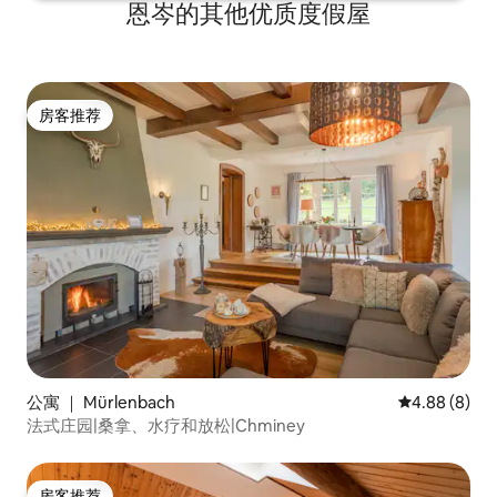
恩岑的其他优质度假屋
房客推荐
房客推荐
公寓 ｜ Mürlenbach
平均评分 4.8
4.88 (8)
法式庄园|桑拿、水疗和放松|Chminey
房客推荐