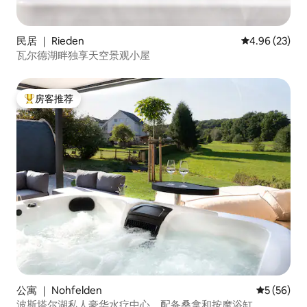
民居 ｜ Rieden
平均评分 4.96
4.96 (23)
瓦尔德湖畔独享天空景观小屋
房客推荐
热门「房客推荐」
公寓 ｜ Nohfelden
平均评分 5
5 (56)
波斯塔尔湖私人豪华水疗中心，配备桑拿和按摩浴缸