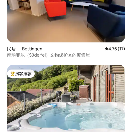
民居 ｜ Bettingen
平均评分 4.7
4.76 (17)
南埃菲尔（Südeifel）文物保护区的度假屋
房客推荐
热门「房客推荐」