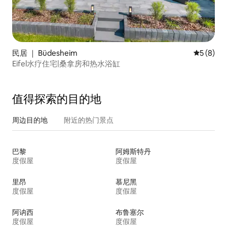
民居 ｜ Büdesheim
平均评分 
5 (8)
Eifel水疗住宅|桑拿房和热水浴缸
值得探索的目的地
周边目的地
附近的热门景点
巴黎
阿姆斯特丹
度假屋
度假屋
里昂
慕尼黑
度假屋
度假屋
阿讷西
布鲁塞尔
度假屋
度假屋