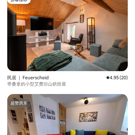
房客推荐
民居 ｜ Feuerscheid
平均评分 4.95
4.95 (20)
带桑拿的小型艾费尔山烘焙屋
超赞房东
超赞房东