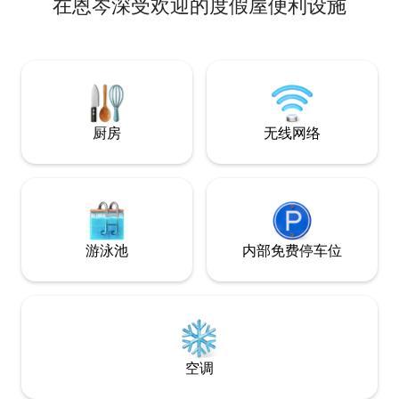
在恩岑深受欢迎的度假屋便利设施
实木等生态建筑材料。 感受由天然材料建
造的历史悠久房屋的独特氛围。 探索我们
的艺术装饰品。 您可以在带露台的邻近花
园或松木桑拿房中放松身心。 期待尽快与
您相见！
厨房
无线网络
游泳池
内部免费停车位
空调