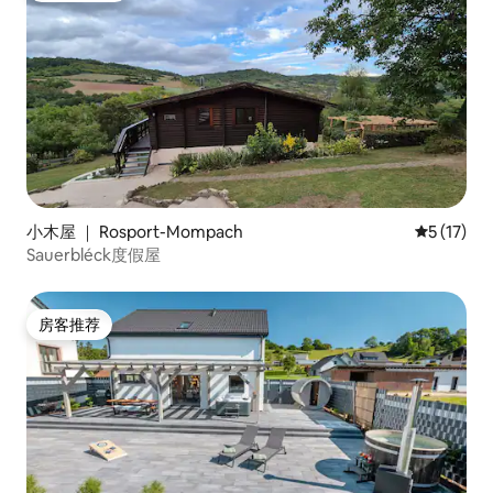
小木屋 ｜ Rosport-Mompach
平均评分 5
5 (17)
Sauerbléck度假屋
房客推荐
房客推荐