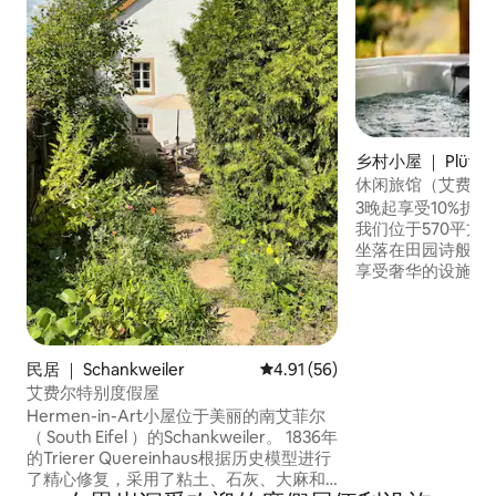
乡村小屋 ｜ Plütsch
休闲旅馆（艾费尔
3晚起享受10%折扣 6
我们位于570平方
坐落在田园诗般的艾
享受奢华的设施，
浴缸开始，它在一
纯粹的放松。全景
殊的体验。90 度
为身心提供舒缓的
民居 ｜ Schankweiler
平均评分 4.91 分（满分 5 分），
4.91 (56)
大露台上完美放松
艾费尔特别度假屋
Hermen-in-Art小屋位于美丽的南艾菲尔
（ South Eifel ）的Schankweiler。 1836年
的Trierer Quereinhaus根据历史模型进行
了精心修复，采用了粘土、石灰、大麻和