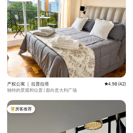
产权公寓 ｜ 拉普拉塔
平均评分 4.9
4.98 (42)
独特的景观和位置 | 面向意大利广场
房客推荐
热门「房客推荐」