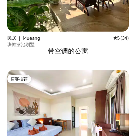
民居 ｜ Mueang
平均评分 5
5 (34)
班帕泳池别墅
带空调的公寓
房客推荐
房客推荐