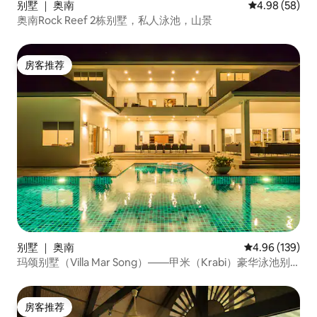
别墅 ｜ 奥南
平均评分 4.98
4.98 (58)
奥南Rock Reef 2栋别墅，私人泳池，山景
房客推荐
房客推荐
别墅 ｜ 奥南
平均评分 4.96
4.96 (139)
玛颂别墅（Villa Mar Song）——甲米（Krabi）豪华泳池别
墅
房客推荐
房客推荐