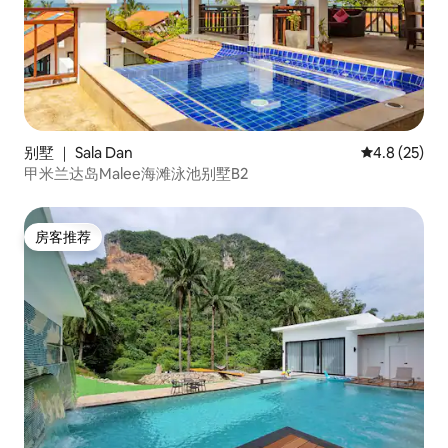
别墅 ｜ Sala Dan
平均评分 4.8
4.8 (25)
甲米兰达岛Malee海滩泳池别墅B2
房客推荐
房客推荐