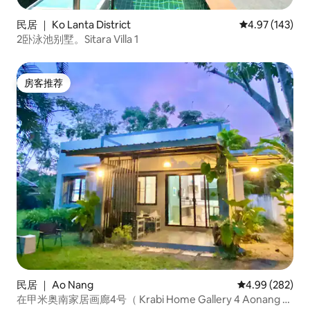
民居 ｜ Ko Lanta District
平均评分 4.97
4.97 (143)
2卧泳池别墅。Sitara Villa 1
房客推荐
房客推荐
民居 ｜ Ao Nang
平均评分 4.99
4.99 (282)
在甲米奥南家居画廊4号（ Krabi Home Gallery 4 Aonang ）