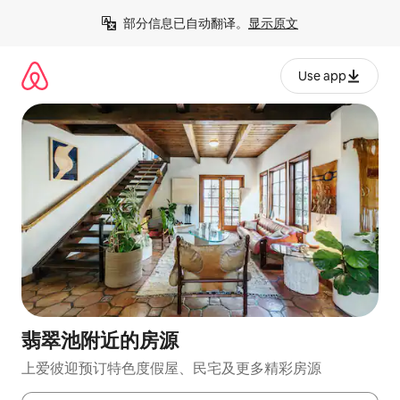
跳
部分信息已自动翻译。
显示原文
至
内
容
Use app
翡翠池附近的房源
上爱彼迎预订特色度假屋、民宅及更多精彩房源