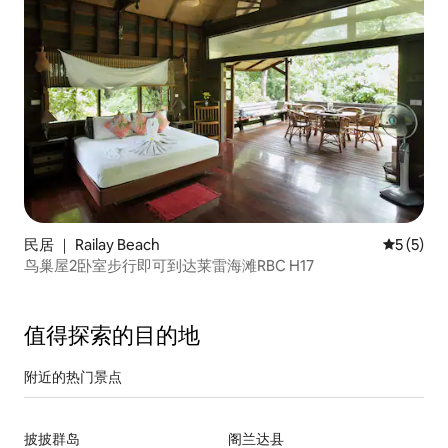
民居 ｜ Railay Beach
平均评分 
5 (5)
鸟巢屋2卧室步行即可到达莱雷海滩RBC H17
值得探索的目的地
附近的热门景点
披披群岛
阁兰达县