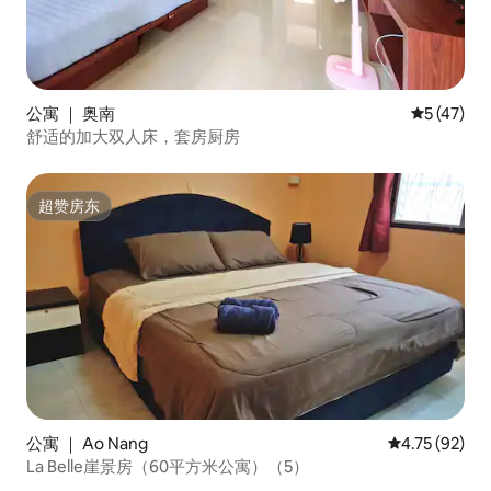
公寓 ｜ 奥南
平均评分 5
5 (47)
舒适的加大双人床，套房厨房
超赞房东
超赞房东
公寓 ｜ Ao Nang
平均评分 4.7
4.75 (92)
La Belle崖景房（60平方米公寓）（5）