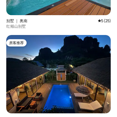
别墅 ｜ 奥南
平均评分 5
5 (25)
红颊山别墅
房客推荐
房客推荐