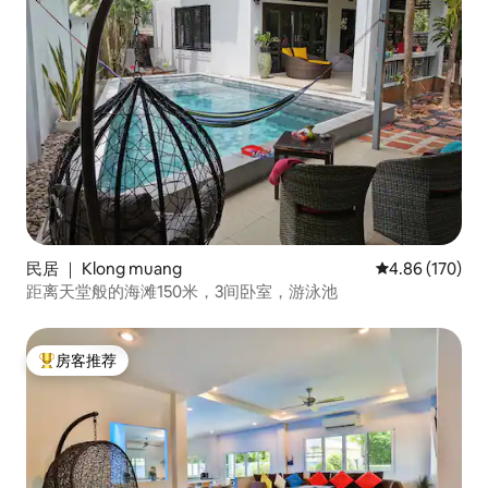
民居 ｜ Klong muang
平均评分 4.86
4.86 (170)
距离天堂般的海滩150米，3间卧室，游泳池
房客推荐
热门「房客推荐」