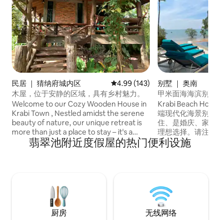
民居 ｜ 猜纳府城内区
平均评分 4.99 分（满分 5 分），共
4.99 (143)
别墅 ｜ 奥南
木屋，位于安静的区域，具有乡村魅力。
甲米面海海滨别墅
Welcome to our Cozy Wooden House in
Krabi Beach Ho
Krabi Town , Nestled amidst the serene
端现代化海景别墅房 
beauty of nature, our unique retreat is
住、是婚庆、家庭
more than just a place to stay – it's a
理想选择。请注意
翡翠池附近度假屋的热门便利设施
warm and welcoming haven that feels
住。 如果预订客人
like home. Our handcrafted house is a
纳2个人,使用现有
labor of love, designed and built by me
THB1170。 别墅拥有环境优美的开放式庭
and my dad. The use of natural wood
院,庭院内设有可
throughout reflects our commitment to
和椅子。别墅内有
creating an inviting and comfortable
带有舒适的沙发、
environment .
视节目的大屏电视
现代化风格设备齐
厨房
无线网络
间带有独立浴室的