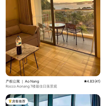
产权公寓 ｜ Ao Nang
平均评分 4.8
4.83 (41)
Rocco Aonang 7楼最佳日落景观
房客推荐
热门「房客推荐」