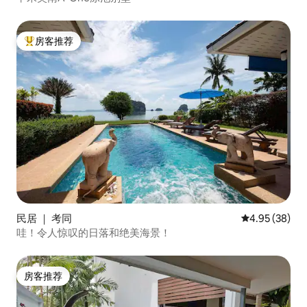
房客推荐
热门「房客推荐」
民居 ｜ 考同
平均评分 4.95
4.95 (38)
哇！令人惊叹的日落和绝美海景！
房客推荐
房客推荐