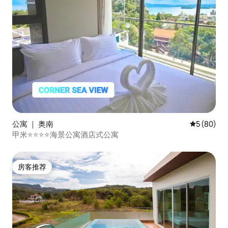
公寓 ｜ 奥南
平均评分 5
5 (80)
甲米⭐⭐⭐⭐海景公寓酒店式公寓
房客推荐
房客推荐