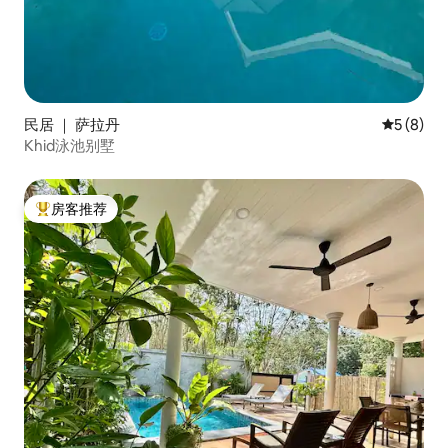
民居 ｜ 萨拉丹
平均评分 
5 (8)
Khid泳池别墅
房客推荐
热门「房客推荐」