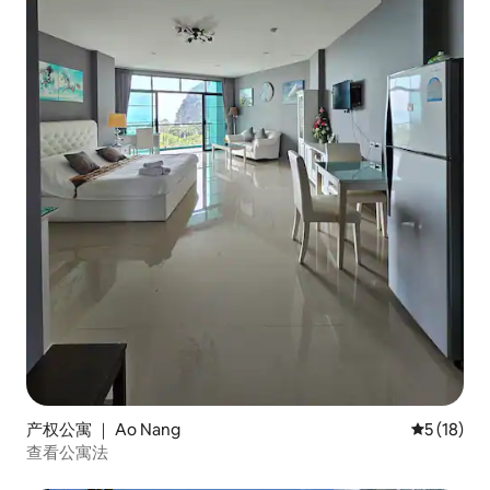
产权公寓 ｜ Ao Nang
平均评分 5
5 (18)
查看公寓法