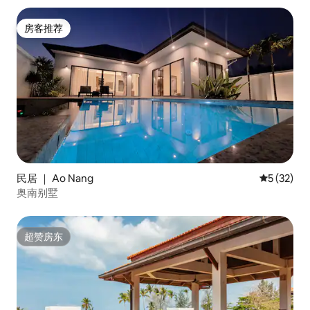
房客推荐
房客推荐
民居 ｜ Ao Nang
平均评分 5
5 (32)
奥南别墅
超赞房东
超赞房东