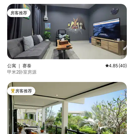
房客推荐
房客推荐
公寓 ｜ 赛泰
平均评分 4.8
4.85 (40)
甲米2卧室房源
房客推荐
热门「房客推荐」