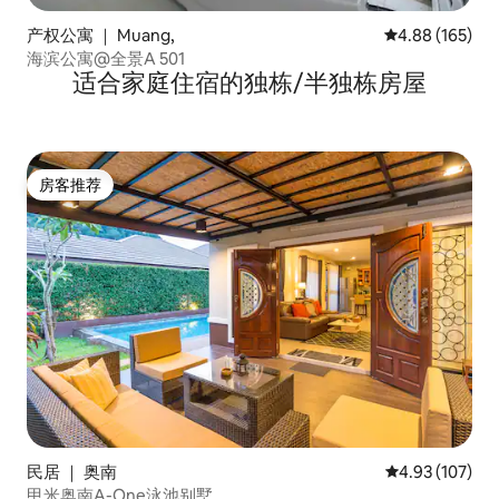
产权公寓 ｜ Muang,
平均评分 4.88
4.88 (165)
海滨公寓@全景A 501
适合家庭住宿的独栋/半独栋房屋
房客推荐
房客推荐
民居 ｜ 奥南
平均评分 4.93
4.93 (107)
甲米奥南A-One泳池别墅