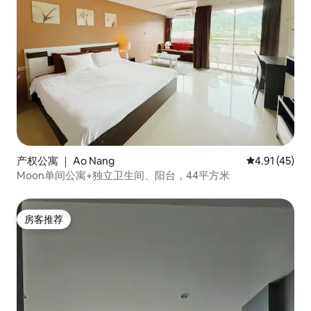
产权公寓 ｜ Ao Nang
平均评分 4.9
4.91 (45)
Moon单间公寓+独立卫生间、阳台，44平方米
房客推荐
房客推荐