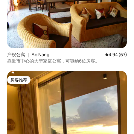
产权公寓 ｜ Ao Nang
平均评分 4.94
4.94 (67)
靠近市中心的大型家庭公寓，可容纳6位房客。
房客推荐
房客推荐