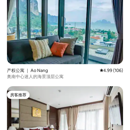
产权公寓 ｜ Ao Nang
平均评分 4.99
4.99 (106)
奥南中心迷人的海景顶层公寓
房客推荐
房客推荐