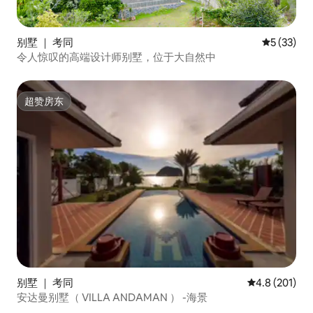
别墅 ｜ 考同
平均评分 5
5 (33)
令人惊叹的高端设计师别墅，位于大自然中
超赞房东
超赞房东
别墅 ｜ 考同
平均评分 4.8
4.8 (201)
安达曼别墅（ VILLA ANDAMAN ） -海景