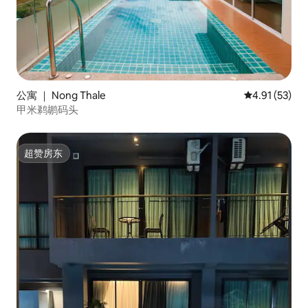
公寓 ｜ Nong Thale
平均评分 4.9
4.91 (53)
甲米鹈鹕码头
超赞房东
超赞房东