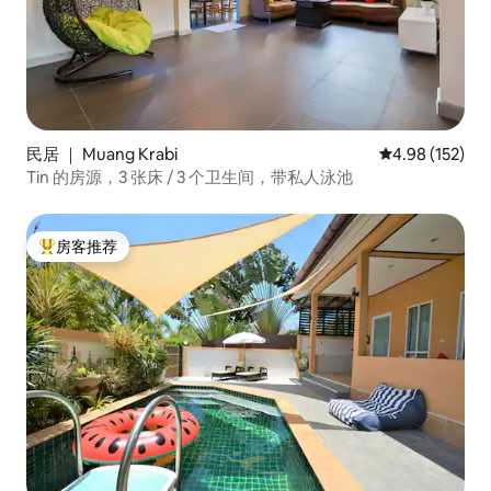
民居 ｜ Muang Krabi
平均评分 4.98
4.98 (152)
Tin 的房源，3 张床 / 3 个卫生间，带私人泳池
房客推荐
热门「房客推荐」