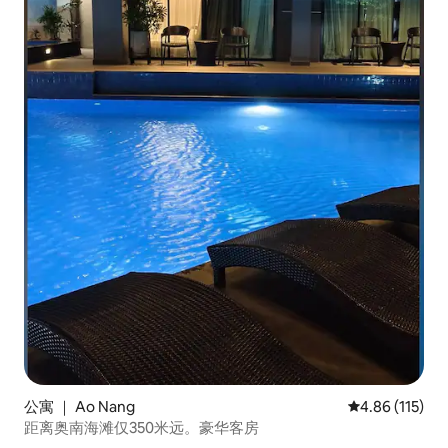
公寓 ｜ Ao Nang
平均评分 4.86
4.86 (115)
距离奥南海滩仅350米远。豪华客房