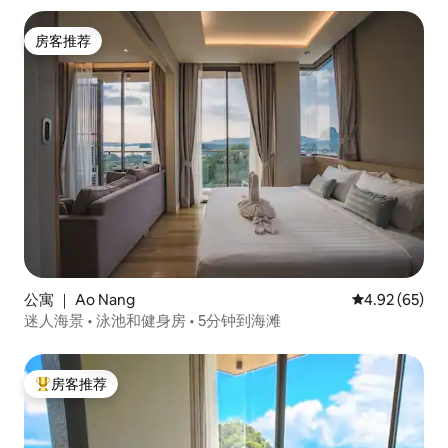
房客推荐
房客推荐
公寓 ｜ Ao Nang
平均评分 4.92
4.92 (65)
迷人海景 • 泳池和健身房 • 5分钟到海滩
房客推荐
热门「房客推荐」