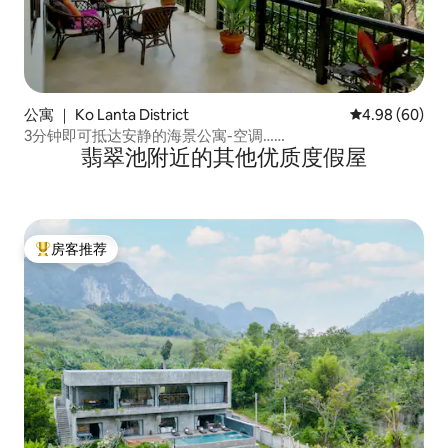
公寓 ｜ Ko Lanta District
平均评分 4.98
4.98 (60)
3分钟即可抵达安静的海景公寓-空调……
翡翠池附近的其他优质度假屋
房客推荐
热门「房客推荐」