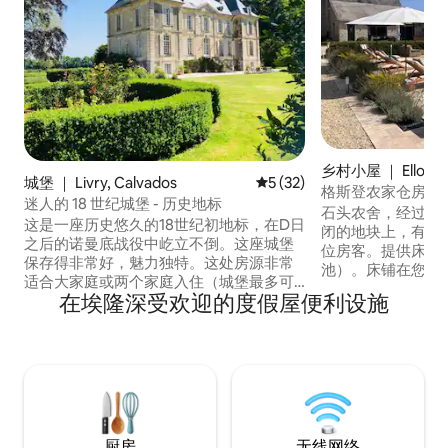
乡村小屋 ｜ Ellon
城堡 ｜ Livry, Calvados
平均评分 5 分（满分 5 分），
5 (32)
格斯登农家仓房
迷人的 18 世纪城堡 - 历史地标
石头农舍，经过翻
这是一座历史悠久的18世纪初地标，在D日
闭的地块上，有2
之后的诺曼底战役中屹立不倒。这座城堡
位房客。提供床单
保存得非常好，魅力独特。这处房源非常
池）。床铺在您抵达
适合大家庭或两个家庭入住（城堡最多可
Grange为您提供
在埃隆深受欢迎的度假屋便利设施
供12人舒适入住）。非常适合想要乡村宁
与房东共用的露台
静和优雅的人士。如需查看更多图片，请
许多户外游戏。 您将在这里找到所有现代
查看insta @chateaulivry和
舒适设施和乡村的
chateaulivry.com 靠近巴约、圣米歇尔
（Bayeux）和
山、多维尔、特鲁维尔和D日海滩。
程。
厨房
无线网络