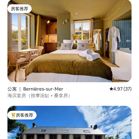
房客推荐
房客推荐
公寓 ｜ Bernières-sur-Mer
平均评分 4.9
4.97 (37)
海滨套房（按摩浴缸 + 桑拿房）
房客推荐
热门「房客推荐」