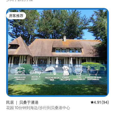
房客推荐
房客推荐
民居 ｜ 贝桑于潘港
平均评分 4.9
4.91 (94)
花园 10分钟到海边/步行到贝桑港中心