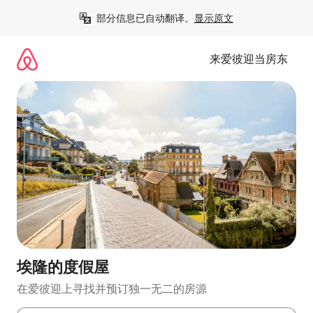
跳
部分信息已自动翻译。
显示原文
至
内
容
来爱彼迎当房东
埃隆的度假屋
在爱彼迎上寻找并预订独一无二的房源