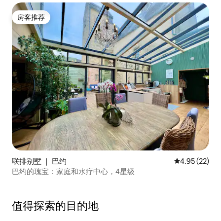
房客推荐
房客推荐
联排别墅 ｜ 巴约
平均评分 4.9
4.95 (22)
巴约的瑰宝：家庭和水疗中心，4星级
值得探索的目的地