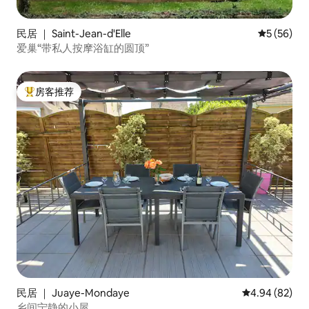
民居 ｜ Saint-Jean-d'Elle
平均评分 5
5 (56)
爱巢“带私人按摩浴缸的圆顶”
房客推荐
热门「房客推荐」
民居 ｜ Juaye-Mondaye
平均评分 4.94
4.94 (82)
乡间宁静的小屋