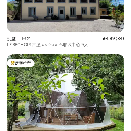
别墅 ｜ 巴约
平均评分 4.99
4.99 (84)
LE SECHOIR 古堡 ⭐️⭐️⭐️⭐️⭐️ 巴耶城中心 9人
房客推荐
热门「房客推荐」