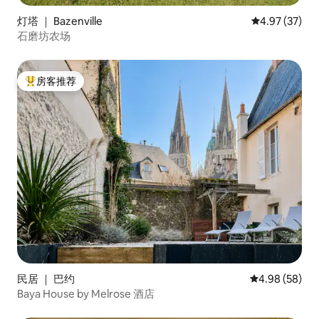
灯塔 ｜ Bazenville
平均评分 4.9
4.97 (37)
石磨坊农场
房客推荐
热门「房客推荐」
民居 ｜ 巴约
平均评分 4.98
4.98 (58)
Baya House by Melrose 酒店