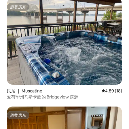
超赞房东
超赞房东
民居 ｜ Muscatine
平均评分 4.8
4.89 (18)
爱荷华州马斯卡廷的 Bridgeview 房源
超赞房东
超赞房东