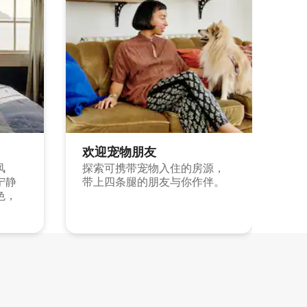
欢迎宠物朋友
风
探索可携带宠物入住的房源，
宁静
带上四条腿的朋友与你作伴。
色，