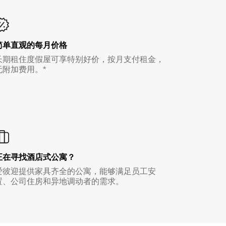
简单直观的每月价格
长期租住度假屋可享特别好价，按月支付租金，
无附加费用。*
正在寻找酒店式公寓？
爱彼迎提供家具齐全的公寓，能够满足员工安
置、公司住房和异地调动者的需求。