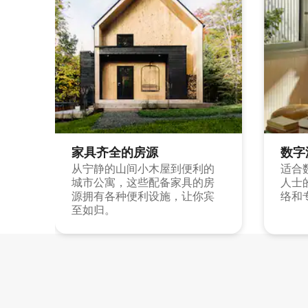
家具齐全的房源
数字
从宁静的山间小木屋到便利的
适合
城市公寓，这些配备家具的房
人士
源拥有各种便利设施，让你宾
络和
至如归。