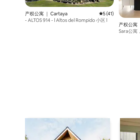
产权公寓 ｜ Cartaya
平均评分 5 分（满分
5 (41)
- ALTOS 914 - l Altos del Rompido 小区 l
产权公寓 
Sara公寓，