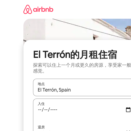
跳
至
内
容
El Terrón的月租住宿
探索可以住上一个月或更久的房源，享受家一
感觉。
地点
如有搜索结果，请使用上下方向键查看，或通过点
入住
退房