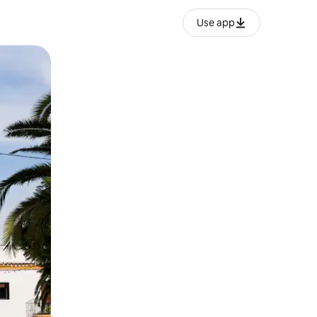
Use app