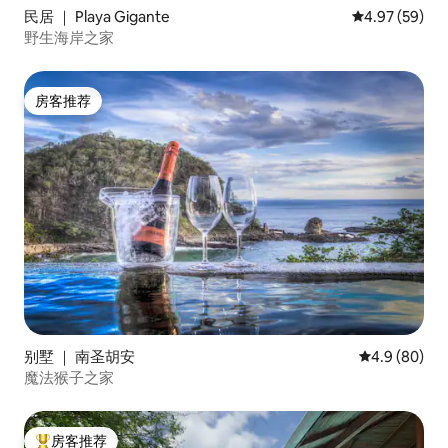
民居 ｜ Playa Gigante
平均评分 4.97
4.97 (59)
野生海岸之家
房客推荐
房客推荐
别墅 ｜ 南圣胡安
平均评分 4.9
4.9 (80)
魔法猴子之家
房客推荐