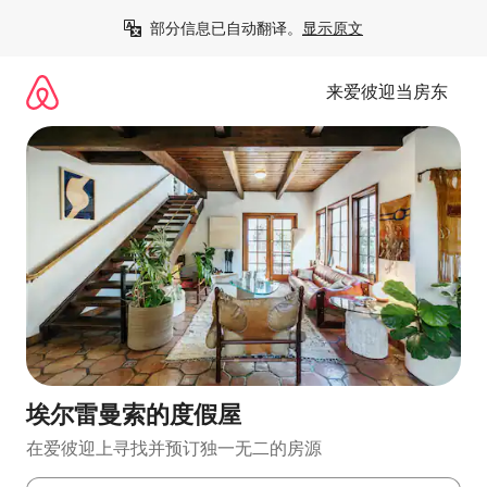
跳
部分信息已自动翻译。
显示原文
至
内
容
来爱彼迎当房东
埃尔雷曼索的度假屋
在爱彼迎上寻找并预订独一无二的房源