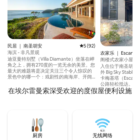
民居 ｜ 南圣胡安
平均评分 5 分（满分 5 分），
5 (92)
海滨 - 非凡景观
农家乐 ｜ Escameq
迪亚曼特别墅（Villa Diamante）坐落在岬
阁楼式农家小屋 #2
角之上，拥有270度的一览无余的美景。您
入住位于南圣胡安（San
最大的难题将是决定关注三个令人惊叹的
外 Big Sky Sta
景色中的哪一个：戏剧性的南海岸、开阔
卡梅基塔（Escam
的海洋及其迷人的蓝色混合物，或者雷曼
公路轻松抵达。 
索海滩（Remanso beach）上拍打的海
在埃尔雷曼索深受欢迎的度假屋便利设施
声，看到马儿在草
浪。 是的，图片令人难以置信，但它们根
不妨在您的私人露
本无法公正地展示此房源。迪亚曼特别墅
啡。 这套阁楼公
（Villa Diamante）的景色绝对无与伦比。
的无线网络。 步
不止一位前房客现在是我的邻居-我认为这
当地餐厅，或者在
说明了一切。 推荐4x4 SUV
滩。 我们为房客提供优惠的骑马游览服
务。 我们期待您的
厨房
无线网络