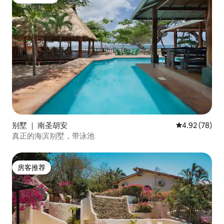
热门「房客推荐」
别墅 ｜ 南圣胡安
平均评分 4.92
4.92 (78)
真正的海滨别墅，带泳池
房客推荐
房客推荐