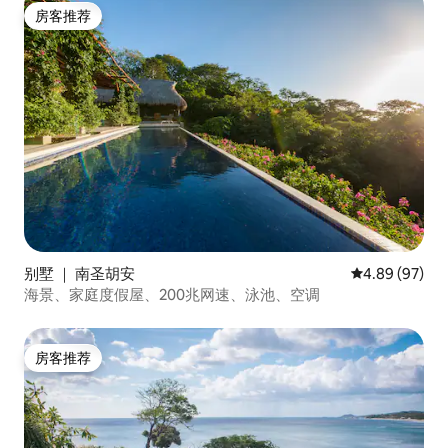
房客推荐
房客推荐
别墅 ｜ 南圣胡安
平均评分 4.89
4.89 (97)
海景、家庭度假屋、200兆网速、泳池、空调
房客推荐
房客推荐