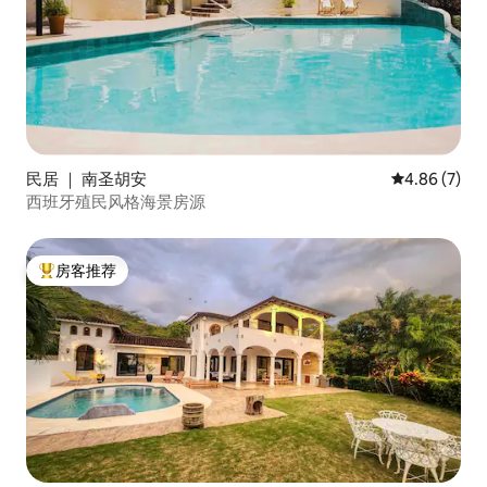
民居 ｜ 南圣胡安
平均评分 4.8
4.86 (7)
西班牙殖民风格海景房源
房客推荐
热门「房客推荐」