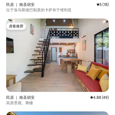
民居 ｜ 南圣胡安
平均评分 5
5 (18)
位于洛马斯德巴勒莫的卡萨布干维利亚
房客推荐
房客推荐
民居 ｜ 南圣胡安
平均评分 4.88
4.88 (49)
高原景观。阁楼