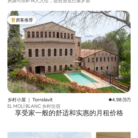
房源可供8-14人入住，适合游览巴塞罗那
房客推荐
热门「房客推荐」
乡村小屋 ｜ Torrelavit
平均评分 4.98
4.98 (57)
EL MOLÍ BLANC 乡村住宿
享受家一般的舒适和实惠的月租价格