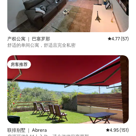
产权公寓 ｜ 巴塞罗那
平均评分 4.7
4.77 (57)
舒适的单间公寓，舒适且完全私密
房客推荐
房客推荐
联排别墅 ｜ Abrera
平均评分 4.95
4.95 (151)