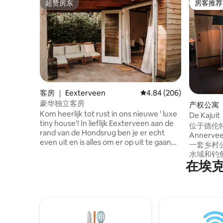
超赞房东
房客推荐
超赞房东
房客推荐
客房 ｜ Eexterveen
平均评分 4.84 分（满分 
4.84 (206)
豪华独立客房
产权公寓 ｜ 
Kom heerlijk tot rust in ons nieuwe ' luxe
anaal
De Kajuit
tiny house'! In lieflijk Eexterveen aan de
位于德伦特
rand van de Hondsrug ben je er echt
Annerv
even uit en is alles om er op uit te gaan
一套乡村
dichtbij! In de omgeving vind je de
水域和钓
mogelijkheid voor veel activiteiten zoals
在埃
（Zuidl
natuur, wandelen, zwemmen,
祖伊德拉伦（
kanovaren, vissen, golfen, paardrijden,
里），是
museumbezoek, winkel en horeca
18 公里
bezoek, steden, fietsen en minigolf.
那里尽情
Bekijk hiervoor zeker ook de reisgids. Wij,
可以使用
Nathanael, Pauline, Grace (5) en Sarelie
摩托艇，