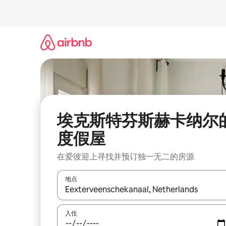
跳
至
内
容
埃克斯特芬斯赫卡纳尔
度假屋
在爱彼迎上寻找并预订独一无二的房源
地点
如有搜索结果，请使用上下方向键查看，或通过点
入住