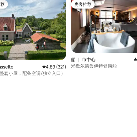
推荐
房客推荐
客推荐」
房客推荐
船 ｜ 市中心
平
米歇尔德鲁伊特健康船
sselte
平均评分 4.89 分（满分 5 分），共 321 条评价
4.89 (321)
（整套小屋，配备空调/独立入口）
 5 分），共 14 条评价