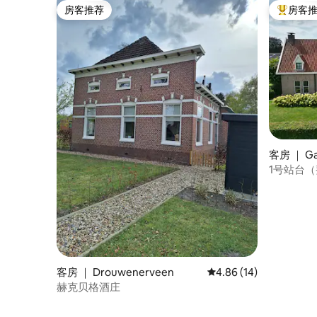
房客推荐
房客
房客推荐
热门「房
客房 ｜ Ga
1号站台
客房 ｜ Drouwenerveen
平均评分 4.86 分（满分
4.86 (14)
赫克贝格酒庄