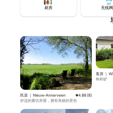
(0) heten je van harte welkom!
有很棒的
厨房
无线网
客房 ｜ Wi
狗和驴
民居 ｜ Nieuw-Annerveen
平均评分 4.88 分（满
4.88 (8)
舒适的磨坊房屋，拥有美丽的景色