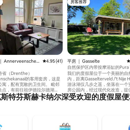
房客推荐
房客推荐
5 分），共 206 条评价
Annerveenschek
平均评分 4.95 分（满分 5 分），共 41 条评价
4.95 (41)
平房 ｜ Gasselte
平
自然保护区内带按摩浴缸的Pura V
省（Drenthe）
我们的度假屋位于一个美丽的自
eenschekanaal的客用套房，这是
内，距离Gasselterveld /'t Nije 
公寓，配有宽敞的卫生间。 毗邻
游泳湖仅几步之遥，坐落在一个
鱼点，有前往祖伊德拉尔德湖
房公园内，经过现代化改造，提
克斯特芬斯赫卡纳尔深受欢迎的度假屋便
aardermeer）的航行路线。 位于
私人空间，阳光充足，阴凉处也
Zuidlaren）附近（8.1 公
为了让您放松身心，我们在阳台
放松身心的绝佳场所。 距离阿森
备了一个3人按摩按摩浴缸。我
，距离格罗宁根 22 公里（您可以在
金为250欧元。 该地区是寻求宁静、徒步旅
购物）。 使用划艇和独木舟。 也
行、骑自行车和山地自行车的理
烧烤。 还提供收费的电动自行车/
在我们美丽的围栏式私人花园中
有美丽的自行车骑行路线。 附近
欣赏到多种鸟类。