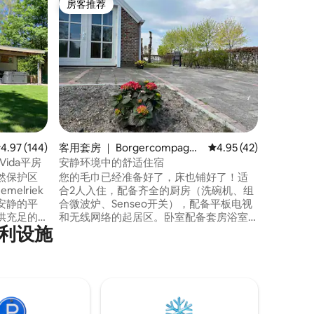
房客推荐
房客
房客推荐
热门「
豪华自然
放松
我们以前
然房屋！在
宁静的环境
发现Buitenh
华的度假
设施，有
间。客厅
络和高速光纤网络
和壮丽的
均评分 4.97 分（满分 5 分），共 144 条评价
4.97 (144)
客用套房 ｜ Borgercompagni
平均评分 4.95 分（满分
4.95 (42)
所。
e
ida平房
安静环境中的舒适住宿
然保护区
您的毛巾已经准备好了，床也铺好了！适
Hemelriek
合2人入住，配备齐全的厨房（洗碗机、组
安静的平
合微波炉、Senseo开关），配备平板电视
供充足的
和无线网络的起居区。卧室配备套房浴室
利设施
很方便。
（设计散热器、地暖）。独立入口、停车
下为您准
场、带座位的露台。环境安静，骑自行车
们的房子押
10分钟即可到达芬丹市中心。位于博格斯
沃尔德公园（park Borgerswold）的入口
想之地。
处，是骑自行车游览的绝佳起点，也不要
，您可以
忘记参观格罗宁根（Groningen）。