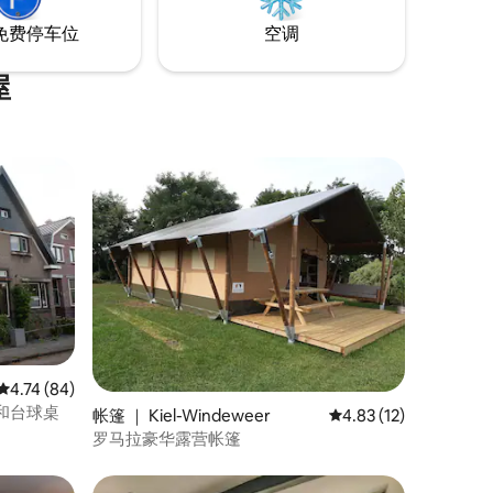
免费停车位
空调
屋
平均评分 4.74 分（满分 5 分），共 84 条评价
4.74 (84)
和台球桌
帐篷 ｜ Kiel-Windeweer
平均评分 4.83 分（满分
4.83 (12)
罗马拉豪华露营帐篷