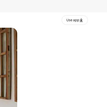
Use app