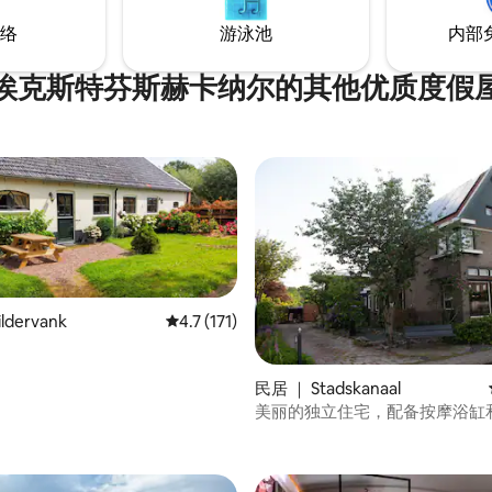
游乐园
络
游泳池
内部
埃克斯特芬斯赫卡纳尔的其他优质度假
ldervank
平均评分 4.7 分（满分 5 分），共 171 条评价
4.7 (171)
民居 ｜ Stadskanaal
美丽的独立住宅，配备按摩浴缸
分 5 分），共 8 条评价