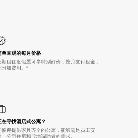
简单直观的每月价格
长期租住度假屋可享特别好价，按月支付租金，
无附加费用。*
正在寻找酒店式公寓？
爱彼迎提供家具齐全的公寓，能够满足员工安
置、公司住房和异地调动者的需求。