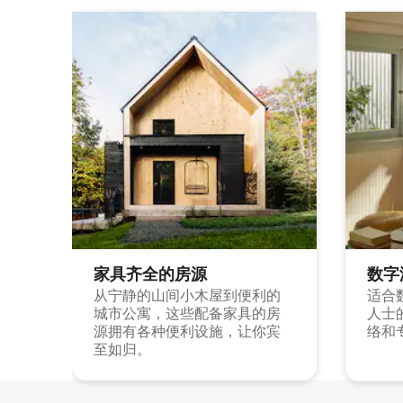
家具齐全的房源
数字
从宁静的山间小木屋到便利的
适合
城市公寓，这些配备家具的房
人士
源拥有各种便利设施，让你宾
络和
至如归。