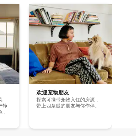
欢迎宠物朋友
风
探索可携带宠物入住的房源，
宁静
带上四条腿的朋友与你作伴。
色，