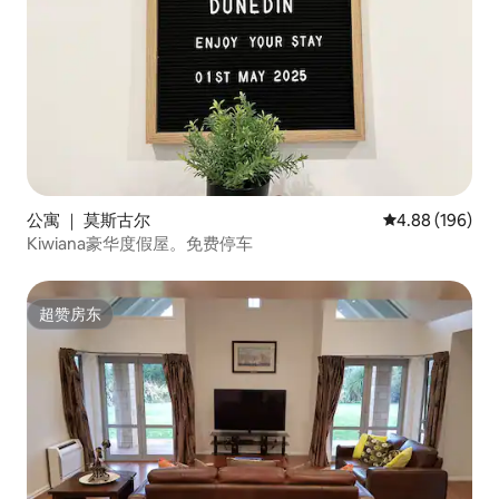
公寓 ｜ 莫斯古尔
平均评分 4.88
4.88 (196)
Kiwiana豪华度假屋。免费停车
超赞房东
超赞房东