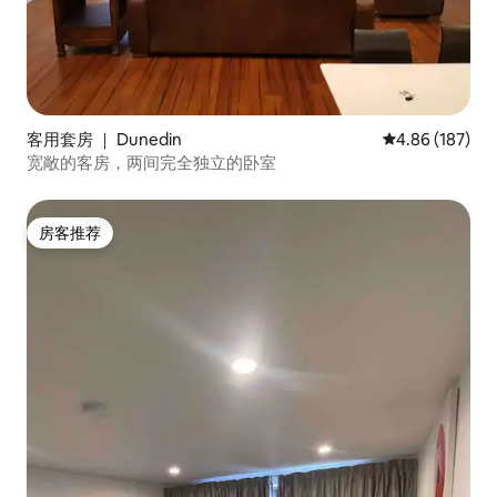
客用套房 ｜ Dunedin
平均评分 4.86
4.86 (187)
宽敞的客房，两间完全独立的卧室
房客推荐
房客推荐