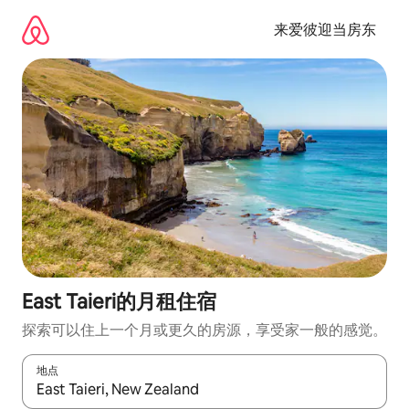
跳
至
来爱彼迎当房东
内
容
East Taieri的月租住宿
探索可以住上一个月或更久的房源，享受家一般的感觉。
地点
如有搜索结果，请使用上下方向键查看，或通过点击或滑动手势浏