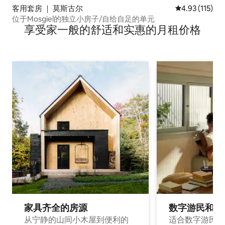
客用套房 ｜ 莫斯古尔
平均评分 4.93
4.93 (115)
位于Mosgiel的独立小房子/自给自足的单元
享受家一般的舒适和实惠的月租价格
家具齐全的房源
数字游民和旅
从宁静的山间小木屋到便利的
适合数字游民和