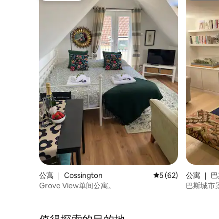
公寓 ｜ Cossington
平均评分 5 分（满分 
5 (62)
公寓 ｜ 
Grove View单间公寓。
巴斯城市