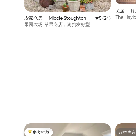
民居 ｜ 
The Hayl
农家仓房 ｜ Middle Stoughton
平均评分 5 分（满分 
5 (24)
果园农场-苹果商店，狗狗友好型
房客推荐
超赞房东
热门「房客推荐」
超赞房东