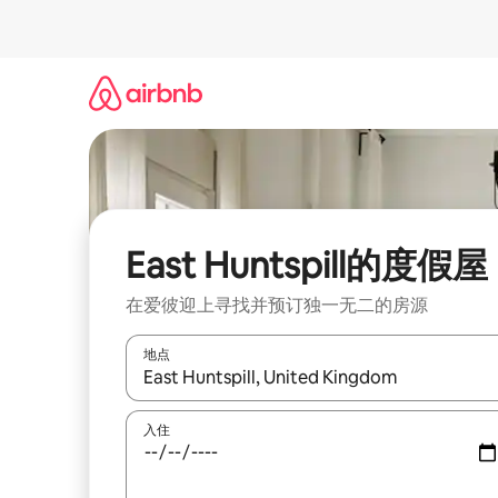
跳
至
内
容
East Huntspill的度假屋
在爱彼迎上寻找并预订独一无二的房源
地点
如有搜索结果，请使用上下方向键查看，或通过点
入住