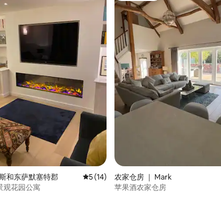
5 分），共 62 条评价
巴斯和东萨默塞特郡
平均评分 5 分（满分 5 分），共 14 条评价
5 (14)
农家仓房 ｜ Mark
景观花园公寓
苹果酒农家仓房