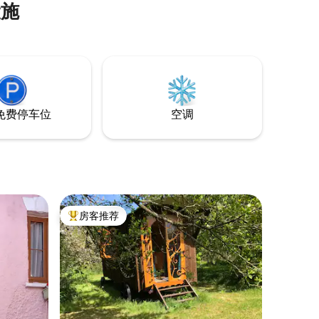
设施
间融合了质朴的魅力和精品酒店的舒适
性，非常适合情侣、独行旅行者/商务差旅
人士或度过宁静的周末。 在舒适的床上醒
来，欣赏层叠的绿植，在设计精美、充满
自然质感和宁静色调的空间中放松身心。
套房、小厨房、用餐/工作区。
免费停车位
空调
房客推荐
热门「房客推荐」