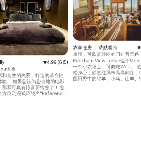
农家仓房 ｜ 萨默塞特
平
旅馆，可欣赏壮丽的门迪普景色
5 分），共 514 条评价
尔斯
Rookham View Lodge位于Me
ly
平均评分 4.99 分（满分 5 分），共 615 条评价
4.99 (615)
一个小农场上，可俯瞰Wells。 在露台上放
nema体验
松身心，欣赏红风筝高高翱翔，
影和音效的热爱，打造的革命性
围田野中的绵羊、小马、山羊、
体验。 如果您认为您当地的电影
鸡。 在从我们房源出发的许多人行道上活
那我可真有惊喜要给您了！ 您
跃起来，轻轻骑行萨默塞特平原
方位沉浸式环绕声“Reference”
（Somerset Levels）或尝试
置）、Disney+、Netflix、
（Mendip Hills）上更具挑战
、YouTube、Prime、Sky，尽情浏
跃或放松-我们保证您将在一天
的内容；还可以使用配备烧烤设
们的旅馆欣赏美景。
花园、超大双人床、豪华淋浴
和马桶。 由于所使用的设备，此
助入住的爱彼迎房源