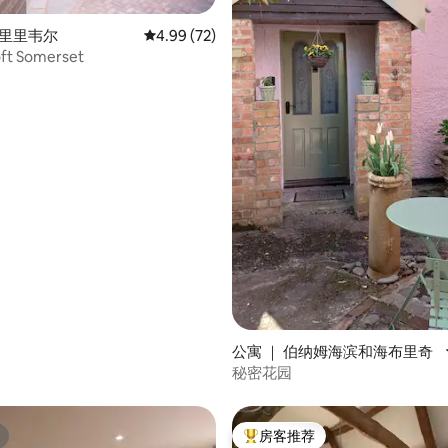
库里里韦尔
平均评分 4.99 分（满分 5 分），共 72 条评价
4.99 (72)
oft Somerset
5 分），共 24 条评价
公寓 ｜ 伯纳姆海滨和海布里奇
秘密花园
房客推荐
热门「房客推荐」