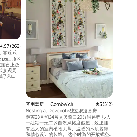
小屋
🌸 Mag
调，地理
Somer
Wedm
大海和夸恩托
暖、无线
Blueb
电需额外
均评分 4.97 分（满分 5 分），共 262 条评价
4.97 (262)
便士 🚙 ⚡️
，靠近威
ndips山顶的
或参观周
鸭子和
在门迪普山
性的骑行。活
客用套房 ｜ Combwich
平均评分 5 分（满分 
5 (512)
结束时从我
Nesting at Dovecote独立浪漫套房
距离23号和24号交叉路口20分钟路程 步入
一处独一无二的自然风格度假屋，这里拥
有迷人的室内植物天幕、温暖的木质装饰
和精心设计的装饰。 这个时尚的开放式空