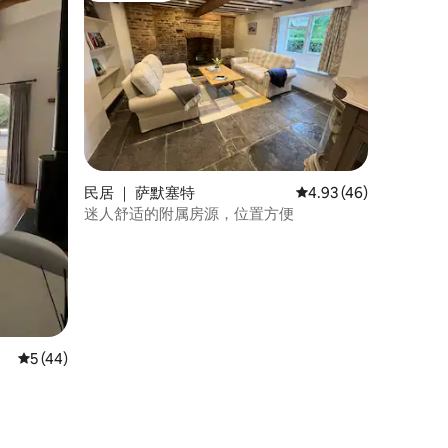
民居 ｜ 萨默塞特
平均评分 4.93 分（满分
4.93 (46)
迷人舒适的附属房源，位置方便
平均评分 5 分（满分 5 分），共 44 条评价
5 (44)