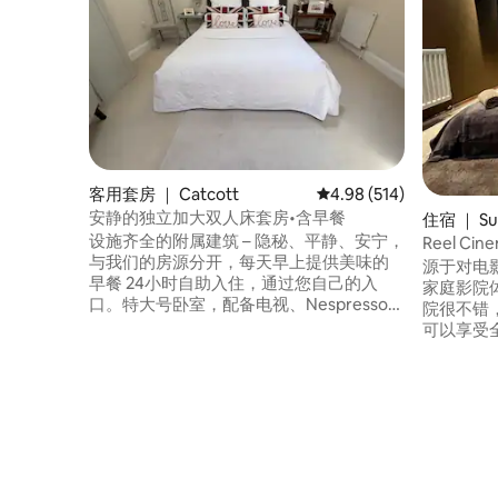
客用套房 ｜ Catcott
平均评分 4.98 分（满分 
4.98 (514)
安静的独立加大双人床套房•含早餐
住宿 ｜ Sul
设施齐全的附属建筑 – 隐秘、平静、安宁，
Reel Ci
与我们的房源分开，每天早上提供美味的
源于对电
早餐 24小时自助入住，通过您自己的入
家庭影院
口。特大号卧室，配备电视、Nespresso、
院很不错，
微波炉、冰箱；套内浴室/淋浴间 上午8点
可以享受全
至10点30分供应免费早餐：热羊角面包、
系统（顶级配
麦片、酸奶、新鲜水果、橙汁和吐司，提
Spotify
供素食和无麸质选择 位于Catcott，距离
览您喜爱
M5 J23 10分钟路程，靠近Shapwick Moor
施的私人
自然保护区。附近有酒吧和乡村步道
间、浴缸
房源非自