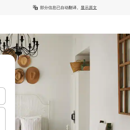
部分信息已自动翻译。
显示原文
击或滑动手势浏览。