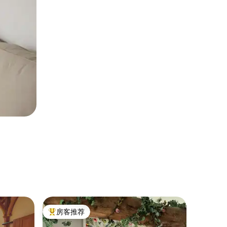
乡村小屋 
房客推荐
房客推
热门「房客推荐」
房客推
萨默塞特