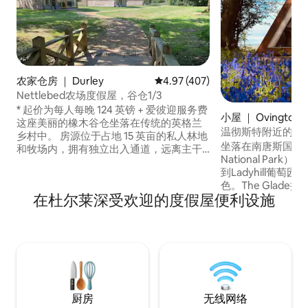
农家仓房 ｜ Durley
平均评分 4.97 分（满分 5 分），共
4.97 (407)
Nettlebed农场度假屋，谷仓1/3
* 起价为每人每晚 124 英镑 + 爱彼迎服务费
小屋 ｜ Ovington
这座美丽的橡木谷仓坐落在传统的英格兰
温彻斯特附近的 Lad
乡村中。 房源位于占地 15 英亩的私人林地
空地
坐落在南唐斯国家公园
和牧场内，拥有独立出入通道，远离主干
National Pa
道，环境宁静安谧。 房客可以在享有隐私
到Ladyhill葡
的环境中放松身心，并欣赏马匹在草地上
色。The Glad
吃草的美景以及英国野生动物来来往往的
在杜尔莱深受欢迎的度假屋便利设施
个好觉，独立淋浴
身影。 开车仅 4 分钟即可抵达比肖普斯·沃
保持清爽，厨房设
尔瑟姆（Bishops Waltham）集镇，您也
豪华露营。放松身
可以沿着著名的朝圣者小径（Pilgrims
上烧烤，观赏鹿和
Trail）步行，仅需 30 分钟即可抵达那里。
（Itchen）漫步到
将完全恢复精神，
厨房
无线网络