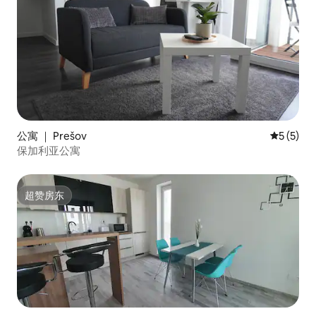
公寓 ｜ Prešov
平均评分 
5 (5)
保加利亚公寓
超赞房东
超赞房东