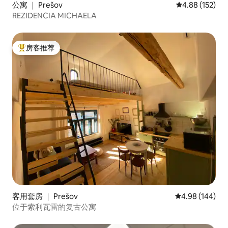
公寓 ｜ Prešov
平均评分 4.88
4.88 (152)
REZIDENCIA MICHAELA
房客推荐
热门「房客推荐」
客用套房 ｜ Prešov
平均评分 4.98
4.98 (144)
位于索利瓦雷的复古公寓