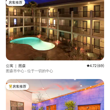
房客推荐
房客推荐
公寓 ｜ 图森
平均评分 4.7
4.72 (69)
图森市中心 - 位于一切的中心
房客推荐
热门「房客推荐」