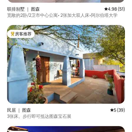
联排别墅 ｜ 图森
平均评分 4.9
4.98 (51)
宽敞的2卧/2卫市中心公寓• 2张加大双人床•阿尔伯塔大学
房客推荐
热门「房客推荐」
民居 ｜ 图森
平均评分 5
5 (39)
3张床。步行即可抵达图森宝石展