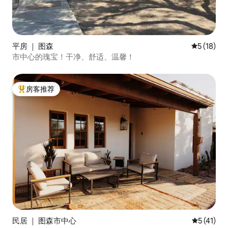
平房 ｜ 图森
平均评分 5
5 (18)
市中心的瑰宝！干净、舒适、温馨！
房客推荐
热门「房客推荐」
民居 ｜ 图森市中心
平均评分 5
5 (41)