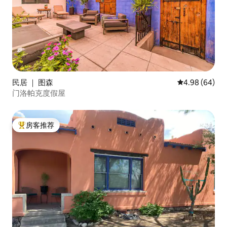
民居 ｜ 图森
平均评分 4.98
4.98 (64)
门洛帕克度假屋
房客推荐
热门「房客推荐」