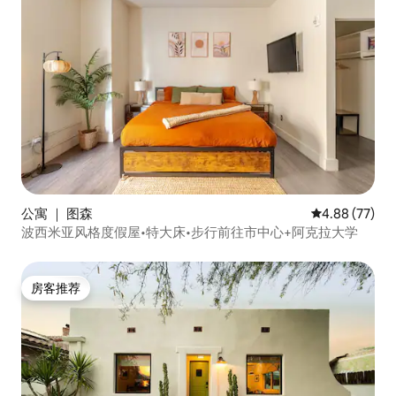
公寓 ｜ 图森
平均评分 4.88
4.88 (77)
波西米亚风格度假屋•特大床•步行前往市中心+阿克拉大学
房客推荐
房客推荐