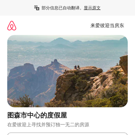
跳
部分信息已自动翻译。
显示原文
至
内
容
来爱彼迎当房东
图森市中心的度假屋
在爱彼迎上寻找并预订独一无二的房源