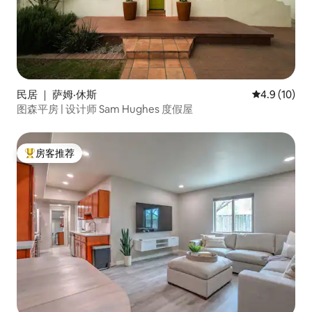
民居 ｜ 萨姆·休斯
平均评分 4.9
4.9 (10)
图森平房 | 设计师 Sam Hughes 度假屋
房客推荐
热门「房客推荐」