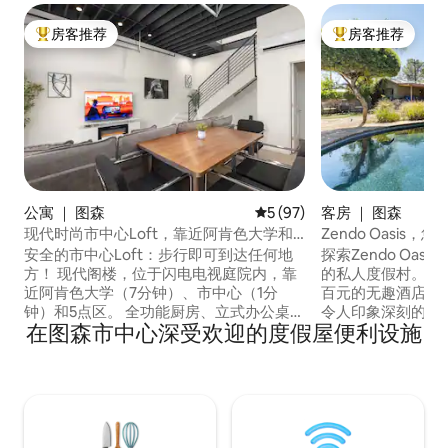
房客推荐
房客推荐
热门「房客推荐」
热门「房客推荐」
公寓 ｜ 图森
平均评分 5 分（满分 5 分），
5 (97)
客房 ｜ 图森
现代时尚市中心Loft，靠近阿肯色大学和
Zendo Oasis
美食中心
安全的市中心Loft：步行即可到达任何地
探索Zendo Oas
方！ 现代阁楼，位于闪电电视庭院内，靠
的私人度假村。 
近阿肯色大学（7分钟）、市中心（1分
百元的无趣酒店客房
钟）和5点区。 全功能厨房、立式办公桌、
令人印象深刻的度
在图森市中心深受欢迎的度假屋便利设施
高速无线网络、强大的空调迷你分体机，
健身房中锻炼身体
让您保持凉爽。 室内洗衣机/烘干机、智能
享奢华体验！ 之后
电视、专用停车位。 随时自助入住。 步行
下，围坐在户外炉
前往会议中心、有轨电车、第四大道和
酒，一边享受夜晚
5Points美食场所的数十家餐厅/酒吧。 非
下或阴凉处、在露
常适合远程工作、参观校园或探索图森联
中放松身心。 Zen
合国教科文组织美食之城。
马上预订，远离平