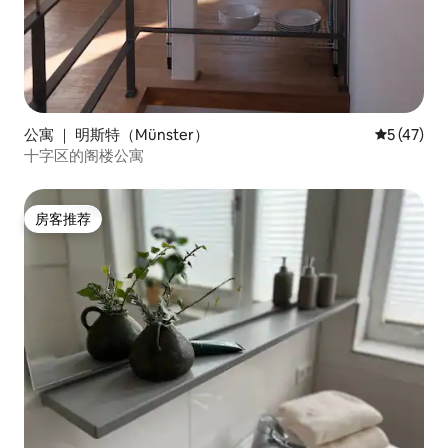
公寓 ｜ 明斯特（Münster）
平均评分 5
5 (47)
十字区的阁楼公寓
房客推荐
房客推荐