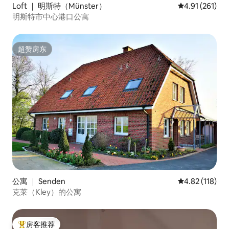
Loft ｜ 明斯特（Münster）
平均评分 4.91
4.91 (261)
明斯特市中心港口公寓
超赞房东
超赞房东
公寓 ｜ Senden
平均评分 4.82
4.82 (118)
克莱（Kley）的公寓
房客推荐
热门「房客推荐」