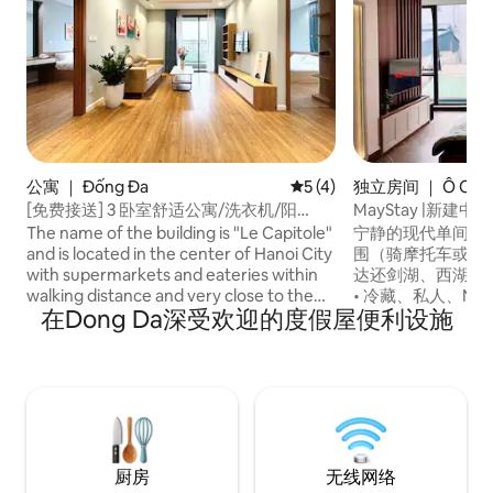
公寓 ｜ Đống Đa
平均评分 5 分（满分 5 分）
5 (4)
独立房间 ｜ Ô Chợ 
[免费接送] 3 卧室舒适公寓/洗衣机/阳
MayStay |新建中央
台/Netflix
The name of the building is "Le Capitole"
宁静的现代单间公
and is located in the center of Hanoi City
围（骑摩托车或乘
with supermarkets and eateries within
达还剑湖、西湖和老城区） 
walking distance and very close to the
• 冷藏、私人、Net
在Dong Da深受欢迎的度假屋便利设施
building. ★ Located at 8th floor - Le
器系统 •设备齐全的厨房 •套内卫生间 •室
Capitole Building - 27 Thai Thinh, Dong
内洗衣机 大楼便利设施： •茶和咖啡等候
Da district. Building with elevator ★ FREE
区 •沙发床和电梯 •安全无钥匙入口 •超高
CLEANING EVERY 3 DAYS ★ 24/7
速且稳定的互联网 非常适合寻求宁静而现
Automatic CHECK IN! ★ FREE PICKUP
代的本地灵魂的旅
(4-7 SEATS) from 4 NIGHTS ★ FREE
住。
Netflix and washing machine ★ Offer a
city guidebook for navitation ★
厨房
无线网络
Numerous attractions are nearby