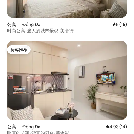
公寓 ｜ Đống Đa
平均评分 5
5 (16)
时尚公寓-迷人的城市景观-美食街
房客推荐
房客推荐
公寓 ｜ Đống Đa
平均评分 4.9
4.93 (14)
明亮的公寓-漂亮的阳台-美食街