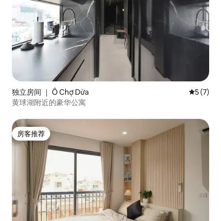
独立房间 ｜ Ô Chợ Dừa
平均评分 
5 (7)
黄球湖附近的豪华公寓
房客推荐
房客推荐