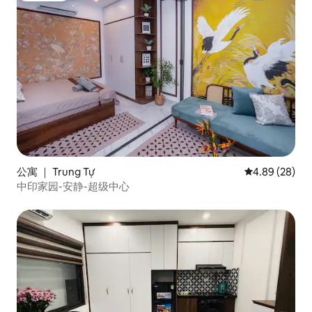
公寓 ｜ Trung Tự
平均评分 4.89
4.89 (28)
中印家园-安静-超级中心