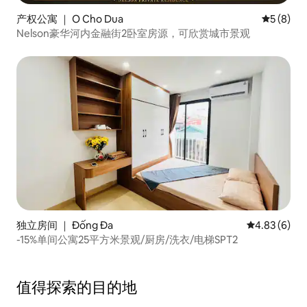
产权公寓 ｜ O Cho Dua
平均评分 
5 (8)
Nelson豪华河内金融街2卧室房源，可欣赏城市景观
独立房间 ｜ Đống Đa
平均评分 4.8
4.83 (6)
-15%单间公寓25平方米景观/厨房/洗衣/电梯SPT2
值得探索的目的地