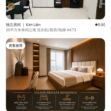
独立房间 ｜ Kim Liên
平均评分 
5 (4)
20平方米单间公寓 洗衣机/厨房/电梯 AKT3
房客推荐
房客推荐