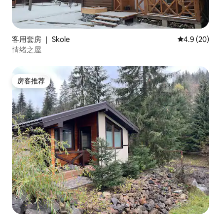
客用套房 ｜ Skole
平均评分 4.9
4.9 (20)
情绪之屋
房客推荐
房客推荐