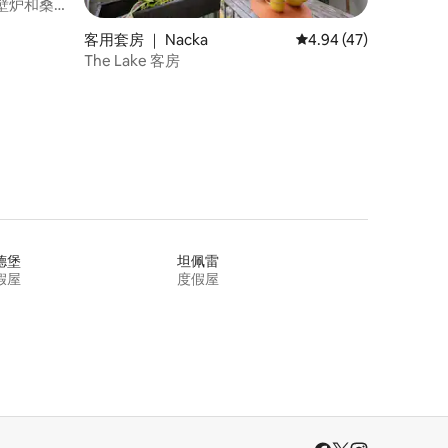
壁炉和桑
客用套房 ｜ Nacka
平均评分 4.94 分（满分
4.94 (47)
The Lake 客房
德堡
坦佩雷
假屋
度假屋