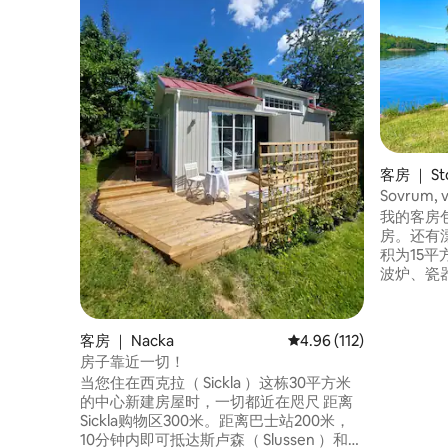
客房 ｜ St
Sovrum, v
我的客房
房。还有
积为15
波炉、瓷
饪。阳台
丽。全天
适合两人
客房 ｜ Nacka
平均评分 4.96 分（满分 
4.96 (112)
这里将是
房子靠近一切！
（Tran
当您住在西克拉（ Sickla ）这栋30平方米
（Rops
的中心新建房屋时，一切都近在咫尺 距离
至4月1
Sickla购物区300米。距离巴士站200米，
（Stoc
10分钟内即可抵达斯卢森（ Slussen ）和老