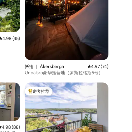
平均评分 4.98 分（满分 5 分），共 45 条评价
4.98 (45)
帐篷 ｜ Åkersberga
平均评分 4.97 分（满分
4.97 (74)
Undalsro豪华露营地（罗斯拉格斯5号）
房客推荐
热门「房客推荐」
平均评分 4.98 分（满分 5 分），共 88 条评价
4.98 (88)