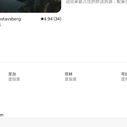
适合家庭入住的舒适房源，配备
拿房
 5 分），共 7 条评价
stavsberg
平均评分 4.94 分（满分 5 分），共 34 条评价
4.94 (34)
6
里加
塔林
哥
度假屋
度假屋
度
en