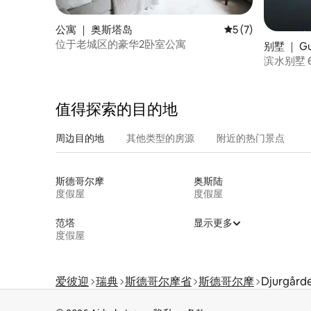
公寓 ｜ 奥斯塔岛
平均评分 5 分（满分
5 (7)
位于老城区的豪华2卧室公寓
别墅 ｜ Gu
滨水别墅 
值得探索的目的地
周边目的地
其他类型的房源
附近的热门景点
斯德哥尔摩
奥斯陆
度假屋
度假屋
范塔
显示更多
度假屋
爱彼迎
瑞典
斯德哥尔摩省
斯德哥尔摩
Djurgård