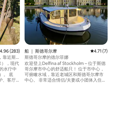
位于索尔
寓，就在
的纳维亚
单间公寓
间、设备
用餐区。
使用健身
场，但需
身心，享
均评分 4.96 分（满分 5 分），共 283 条评价
4.96 (283)
船 ｜ 斯德哥尔摩
平均评分 4.71 分（满
4.71 (7)
位和工作
，靠近斯
斯德哥尔摩的德尔菲娜
米），现代
欢迎登上Delfina af Stockholm – 位于斯德
的水疗中
哥尔摩市中心的舒适船只！ 位于市中心，
n）。 底
可俯瞰水域，靠近老城区和斯德哥尔摩市
炉、客厅
中心。 非常适合情侣/夫妻或小团体入住：
的木质甲
配备双人床的卧室、配备冰箱、炉灶、咖
落在一个
啡机的厨房、带淋浴的卫生间。 露台可供
00米，周
放松，提供无线网络和暖气。也可以 可租
00米。乘坐
用游船，由船长或您自己（如有经验）带
、巴士或汽
领游览群岛或梅拉伦湖。 体验岛屿和日
落。 马上预订，享受独特的住宿体验！