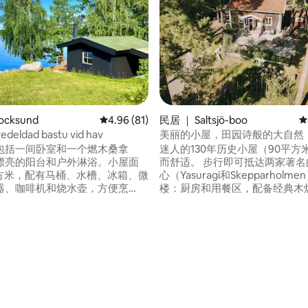
ocksund
平均评分 4.96 分（满分 5 分），共 81 条评价
4.96 (81)
民居 ｜ Saltsjö-boo
平
edeldad bastu vid hav
美丽的小屋，田园诗般的大自然
德哥尔摩C
包括一间卧室和一个燃木桑拿
迷人的130年历史小屋（90平方
漂亮的阳台和户外淋浴。小屋面
而舒适。 步行即可抵达两家著名
平方米，配有马桶、水槽、冰箱、微
心（Yasuragi和Skepparholme
器、咖啡机和烧水壶，方便烹
楼：厨房和用餐区，配备经典木
上有一个燃气烤架。水景非常美
和卫生间。 您自己的花园和宽敞
阳光充足，日落时分美景迷人。
板—非常适合日光浴或烧烤。 坐
入住，如果您喜欢桑拿和游泳，
美丽的区域，距离清澈的湖泊仅2
5 分），共 112 条评价
完美的选择。位于特兰霍尔门岛
围有自然保护区。 距离海港约7
holmen），您可以从罗普斯滕
瓦克斯霍尔姆（Waxholm）船
ten）乘坐80号渡轮前往，11月1日
车前往斯德哥尔摩需30分钟。
5日，您可以从斯托克松德
ksund）乘坐人行天桥前往。