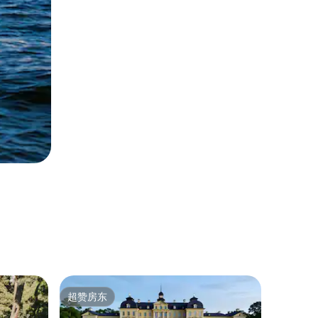
公寓 ｜ 索
超赞房东
超赞房
超赞房东
超赞房
索尔纳舒