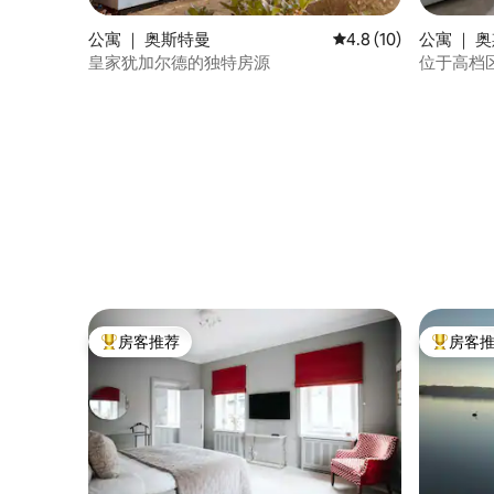
公寓 ｜ 奥斯特曼
平均评分 4.8 分（满分
4.8 (10)
公寓 ｜ 
皇家犹加尔德的独特房源
位于高档
房客推荐
房客
热门「房客推荐」
热门「房