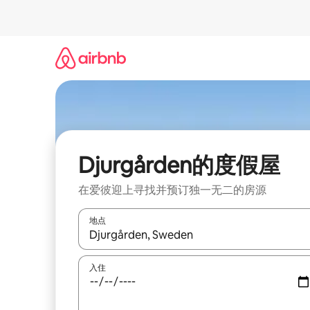
跳
至
内
容
Djurgården的度假屋
在爱彼迎上寻找并预订独一无二的房源
地点
如有搜索结果，请使用上下方向键查看，或通过点
入住