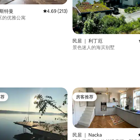
 5 分），共 10 条评价
奥斯特曼
平均评分 4.69 分（满分 5 分），共 213 条评价
4.69 (213)
区的优雅公寓
民居 ｜ 利丁厄
景色迷人的海滨别墅
推荐
房客推荐
客推荐」
房客推荐
民居 ｜ Nacka