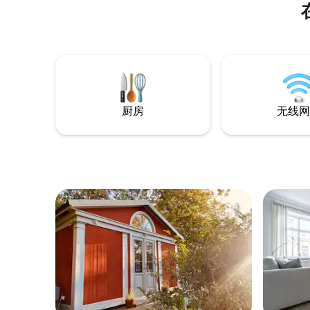
城区（ Old Town ） 游泳码头就在附近，与
孩子们一起闲逛的海滩仅几步之遥 对于喜
欢冒险的人来说，步行即可抵达
Hammarbybacken的活动设施，包括雪
橇、夏季滑雪、攀岩公园、高海拔赛道等
您也住在距离Nackareservatet仅一步之遥
的地方 包括现场停车位
厨房
无线网