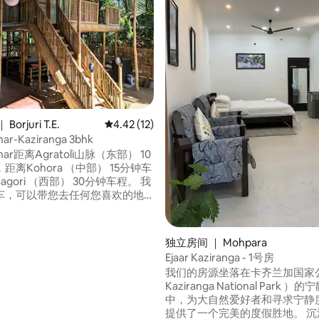
分 5 分），共 7 条评价
orjuri T.E.
平均评分 4.42 分（满分 5 分），共 12 条评价
4.42 (12)
har-Kaziranga 3bhk
Ghar距离Agratoli山脉（东部） 10
距离Kohora （中部） 15分钟车
gori （西部） 30分钟车程。 我
车，可以带您去任何您喜欢的地
竹子打造，灵感来自巴厘岛建
独立房间 ｜ Mohpara
完全密封的，您不必担心蜥蜴、
Ejaar Kaziranga - 1号房
蚊子。
我们的房源坐落在卡齐兰加国家
Kaziranga National Park ）
中，为大自然爱好者和寻求宁静
提供了一个完美的度假胜地。 沉