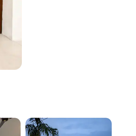
客房 ｜ Hat
雷努民宿