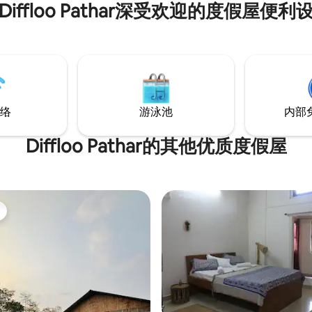
Diffloo Pathar深受欢迎的度假屋便利
之美中，同时享受家一般的舒适。 享受
爱准备的家庭餐点，如果您愿意
用小厨房自行准备餐点。 （ 1张2米宽双人
床可供2人入住+额外房客500卢
果您是团体入住，我们有4间客
租。
络
游泳池
内部
Diffloo Pathar的其他优质度假屋