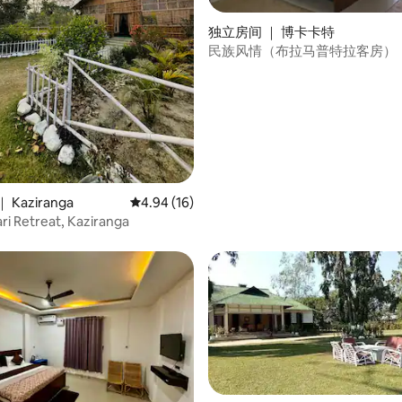
独立房间 ｜ 博卡卡特
民族风情（布拉马普特拉客房）
Kaziranga
平均评分 4.94 分（满分 5 分），共 16 条评价
4.94 (16)
i Retreat, Kaziranga