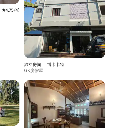
平均评分 4.75 分（满分 5 分），共 4 条评价
4.75 (4)
独立房间 ｜ 博卡卡特
GK度假屋