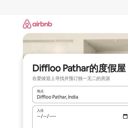
跳
至
内
容
Diffloo Pathar的度假屋
在爱彼迎上寻找并预订独一无二的房源
地点
如有搜索结果，请使用上下方向键查看，或通过点
入住