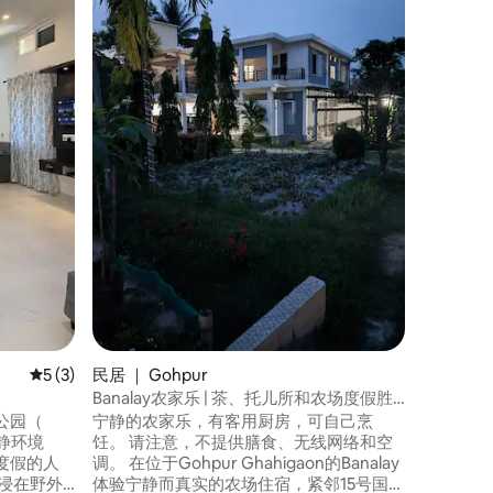
一楼公寓
台。 您
有两张床
可供4位房客舒适
这是穿过
身于活动
中感到混乱。 如果您提前告
会安排丛
首选区域
平均评分 5 分（满分 5 分），共 3 条评价
5 (3)
民居 ｜ Gohpur
Banalay农家乐 | 茶、托儿所和农场度假胜
地
公园（
宁静的农家乐，有客用厨房，可自己烹
的宁静环境
饪。 请注意，不提供膳食、无线网络和空
度假的人
调。 在位于Gohpur Ghahigaon的Banalay
浸在野外
体验宁静而真实的农场住宿，紧邻15号国