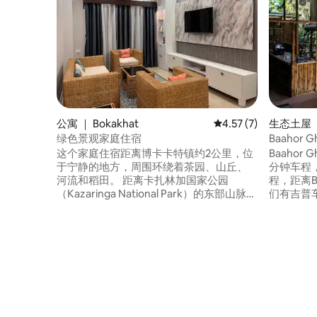
公寓 ｜ Bokakhat
平均评分 4.57 分（满
4.57 (7)
生态土屋 ｜ B
绿色景观家庭住宿
Baahor G
这个家庭住宿距离博卡卡特镇约2公里，位
Baahor 
于宁静的地方，周围环绕着茶园、山丘、
分钟车程，
河流和稻田。 距离卡扎林加国家公园
程，距离Ba
（Kazaringa National Park）的东部山脉
们有吉普
Agaratoly约4公里，距离卡扎林加国家公
方。 房源距离主干道不到100米。 这个地
园（Kazaringa National Park）的中部山脉
方主要由
（Kohora）约19公里，距离卡可昌瀑布
筑。 2间客房内还有一台分体式空调！ 整栋
（Kakochang Waterfalls）9公里。 距离
房子都是
Majuli 98公里，最近的机场和火车站是
昆虫甚至
Jorhat - 70公里，距离最近的公交车站2公
里。