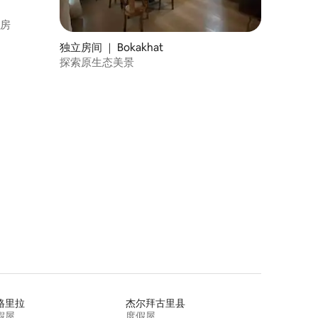
客房
独立房间 ｜ Bokakhat
探索原生态美景
格里拉
杰尔拜古里县
假屋
度假屋