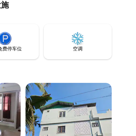
设施
用
道。 这个独一无二的住宿将乡村魅力与日
，可以使
常便利融为一体，非常适合希望在大自然
中放松身心的旅行者，而不远离重要景
比。） 如
点。 Banalay位于充满活力的综合农场园区
房可供出
内，为房客提供在绿意中放松身心的机会
免费停车位
空调