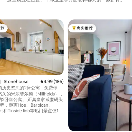
推荐
房客推荐
客推荐」
热门「房客推荐」
5 分），共 142 条评价
Stonehouse
平均评分 4.99 分（满分 5 分），共 186 条评价
4.99 (186)
的历史悠久的2床公寓，免费停
茅斯
久的米尔菲尔德（Millfields），
的2卧室公寓。 距离皇家威廉码头
，距离Hoe、Barbican、
ont和Tinside lido等热门景点仅10
。该房源门口有丰富的活动。 无
普利茅斯参加活动，还是去看看
迷人海滩，还是想快速前往康沃