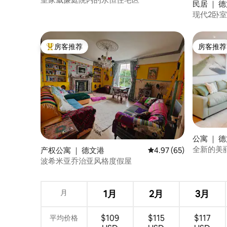
民居 ｜ 
现代2卧
房客推荐
房客推荐
热门「房客推荐」
房客推荐
公寓 ｜ 
全新的美丽公
产权公寓 ｜ 德文港
平均评分 4.97 分（满分
4.97 (65)
波希米亚乔治亚风格度假屋
月
1月
2月
3月
$109
$115
$117
平均价格