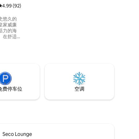
适。 地理位置优越，就在普利茅斯
平均评分 4.99 分（满分 5 分），共 92 条评价
4.99 (92)
（Plymouth）外，开车去皇家威廉只需5
分钟 庭院。
史悠久的
皇家威廉
活力的海
。在舒适
一天，然
茅斯丰富的历
天后，您
无线网络放
风景优美的
的城市度
免费停车位
空调
Seco Lounge