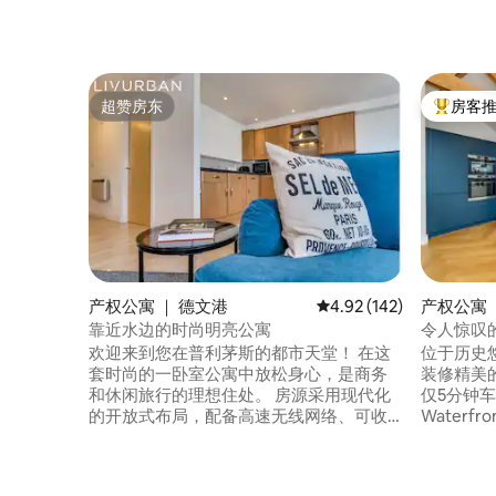
超赞房东
房客
超赞房东
热门「房
产权公寓 ｜ 德文港
平均评分 4.92 分（满分 
4.92 (142)
产权公寓 ｜ 
靠近水边的时尚明亮公寓
令人惊叹
车，普利
欢迎来到您在普利茅斯的都市天堂！ 在这
位于历史悠
套时尚的一卧室公寓中放松身心，是商务
装修精美
和休闲旅行的理想住处。 房源采用现代化
仅5分钟车程
的开放式布局，配备高速无线网络、可收
Waterfr
看 Netflix 和 Prime 的智能电视、一体式家
分钟车程
电以及豪华的加大双人床或两张单人床，
论您是来
为您带来酒店般的入住体验。 享受免费停
德文郡的