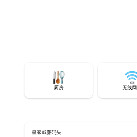
车位的便利，方便您探索城市或远程办
尔（通过Cr
公。 立即预订，提升您的住宿体验——我
还有一个
们的房源经过精心设计，可满足您的商务
大楼
或休闲需求。
厨房
无线网
皇家威廉码头