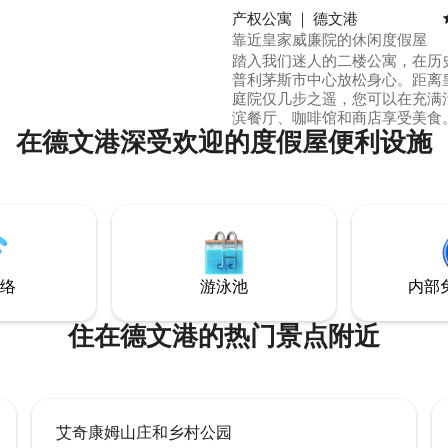
emyll或Torpoint渡轮），这里
产权公寓 ｜ 德文港
MVHR系统-新鲜过滤的空气进入
靠近皇家威廉院的休闲度假屋
踏入我们迷人的二楼公寓，在历
普利茅斯市中心放松身心。距离
庭院仅几步之遥，您可以在充满
滨餐厅、咖啡馆和商店享受美食
在德文港深受欢迎的度假屋便利设施
的起居空间享用咖啡，开启新的
后在Hoe和Barbican探索普利
史，或在港口放松身心。外出一
可以观看Netflix和使用超快的
松身心。这座2级上市房源拥有
海滨步道和附近的景点，是完美
假胜地（无电梯）。
络
游泳池
内部
住在德文港的热门景点附近
艾奇康姆山庄和乡村公园