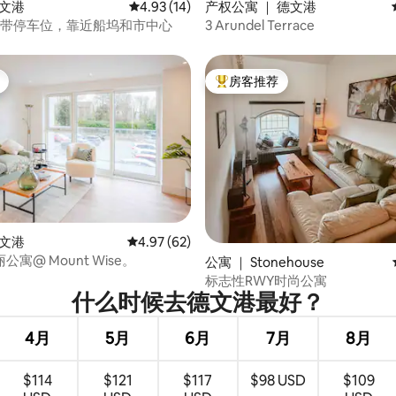
德文港
平均评分 4.93 分（满分 5 分），共 14 条评价
4.93 (14)
产权公寓 ｜ 德文港
室带停车位，靠近船坞和市中心
3 Arundel Terrace
房客推荐
热门「房客推荐」
德文港
平均评分 4.97 分（满分 5 分），共 62 条评价
4.97 (62)
寓@ Mount Wise。
 5 分），共 65 条评价
公寓 ｜ Stonehouse
标志性RWY时尚公寓
什么时候去德文港最好？
4月
5月
6月
7月
8月
$114
$121
$117
$98 USD
$109