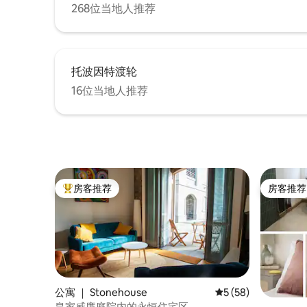
268位当地人推荐
托波因特渡轮
16位当地人推荐
房客推荐
房客推荐
热门「房客推荐」
房客推荐
公寓 ｜ Stonehouse
平均评分 5 分（满分 
5 (58)
皇家威廉庭院内的永恒住宅区