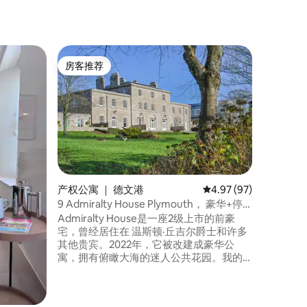
产权公寓 
房客推荐
房客
房客推荐
热门「
豪华1卧
我们的豪
美，吸引人。 距离市中心、Se
Royal 
行即可抵达。 它最初是一所
的学校，
后女王6
成复式公
维多利亚风
产权公寓 ｜ 德文港
平均评分 4.97 分（满分
4.97 (97)
印象深刻
9 Admiralty House Plymouth， 豪华+停
车场
Admiralty House是一座2级上市的前豪
宅，曾经居住在 温斯顿·丘吉尔爵士和许多
其他贵宾。2022年，它被改建成豪华公
寓，拥有俯瞰大海的迷人公共花园。我的
公寓由屡获殊荣的室内设计师Anouska
Lancaster设计，他创造了令人惊叹的室内
装潢。公寓配备了奢华家具，让您倍感舒