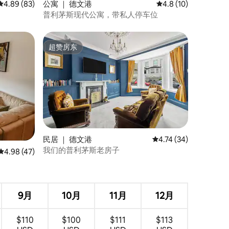
平均评分 4.89 分（满分 5 分），共 83 条评价
4.89 (83)
公寓 ｜ 德文港
平均评分 4.8 分（满分
4.8 (10)
普利茅斯现代公寓，带私人停车位
超赞房东
超赞房东
民居 ｜ 德文港
平均评分 4.74 分（满分
4.74 (34)
我们的普利茅斯老房子
平均评分 4.98 分（满分 5 分），共 47 条评价
4.98 (47)
9月
10月
11月
12月
$110
$100
$111
$113