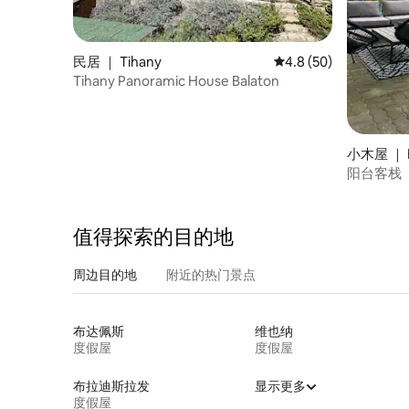
民居 ｜ Tihany
平均评分 4.8 分（满分
4.8 (50)
Tihany Panoramic House Balaton
小木屋 ｜ B
阳台客栈
值得探索的目的地
周边目的地
附近的热门景点
布达佩斯
维也纳
度假屋
度假屋
布拉迪斯拉发
显示更多
度假屋