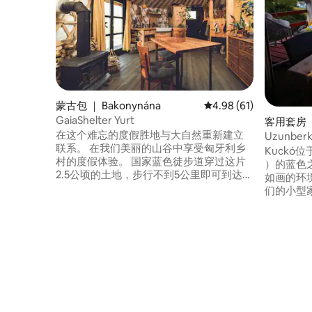
蒙古包 ｜ Bakonynána
平均评分 4.98 分（满分
4.98 (61)
GaiaShelter Yurt
客用套房 ｜ 
在这个难忘的度假胜地与大自然重新建立
Uzunberk
联系。 在我们美丽的山谷中享受匈牙利乡
Balaton U
Kuckó位于
村的度假体验。 国家蓝色徒步道穿过这片
）的蓝色之旅
2.5公顷的土地，步行不到5公里即可到达加
如画的环
亚溪边的罗马瀑布。 驾车可轻松抵达，距
们的小型
离布达佩斯1.5小时车程，距离维斯普雷姆
其「大自
（ Veszprém ） 30分钟车程，距离巴拉顿
葡萄酒（
湖（ Lake Balaton ） 40 蒙古包非常现代
点、海滩
化，配备了所有便利设施。 周围环绕着正
了加热空
在进行的永续农业花园和Bakony森林。
赏壮丽的
期待您的