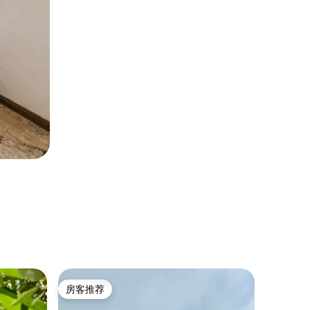
圆顶屋 ｜ 
房客推荐
房客
房客推荐
热门「
威斯多姆别墅