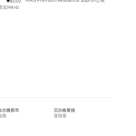
MAG Premium Residence Sopron公寓
平均评分 5 分（满分 5 分），共 17 条评价
5 (17)
Hévíz
布尔雅那市
贝尔格莱德
假屋
度假屋