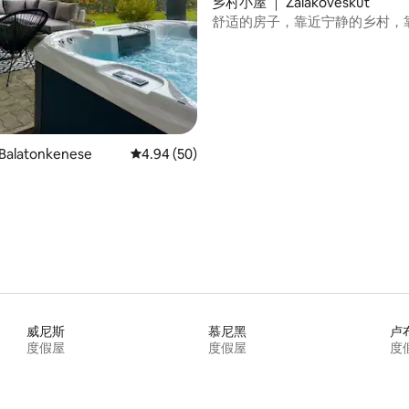
乡村小屋 ｜ Zalaköveskút
舒适的房子，靠近宁静的乡村，靠近
 5 分），共 50 条评价
alatonkenese
平均评分 4.94 分（满分 5 分），共 50 条评价
4.94 (50)
威尼斯
慕尼黑
卢
度假屋
度假屋
度