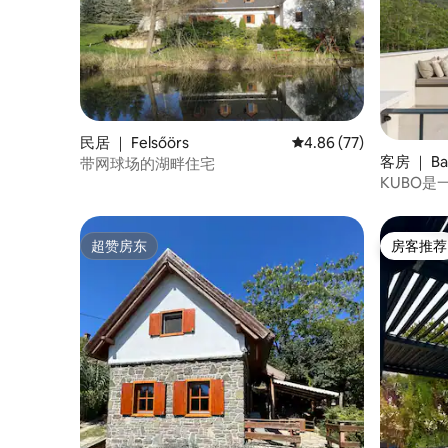
民居 ｜ Felsőörs
平均评分 4.86 分（满分
4.86 (77)
客房 ｜ Ba
带网球场的湖畔住宅
KUBO
赏全景
超赞房东
房客推荐
超赞房东
房客推荐