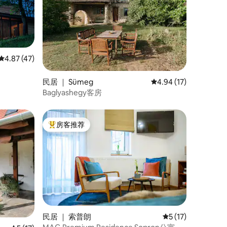
平均评分 4.87 分（满分 5 分），共 47 条评价
4.87 (47)
民居 ｜ Sümeg
平均评分 4.94 分（满分
4.94 (17)
Baglyashegy客房
房客推荐
热门「房客推荐」
民居 ｜ 索普朗
平均评分 5 分（满分
5 (17)