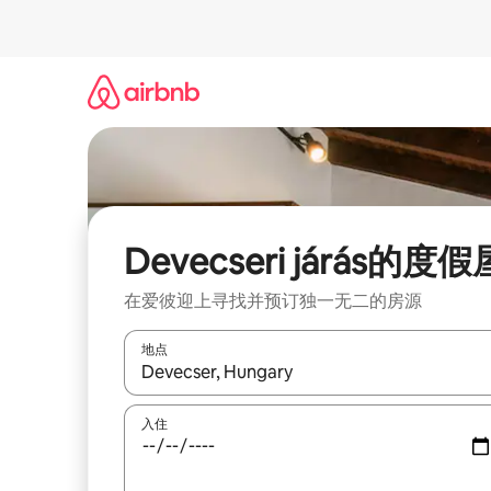
跳
至
内
容
Devecseri járás的度假
在爱彼迎上寻找并预订独一无二的房源
地点
如有搜索结果，请使用上下方向键查看，或通过点
入住