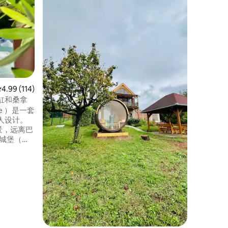
这个独特
漫的环境
可欣赏到
密的氛围
车供您探索
园、Fer
Sopr
还可以携
式按摩是
平均评分 4.99 分（满分 5 分），共 114 条评价
4.99 (114)
缸和桑拿
te ）是一套
人设计。
景，远离巴
节日城堡（
设有私人热水浴
房客提供
含早餐，
ly提供两辆