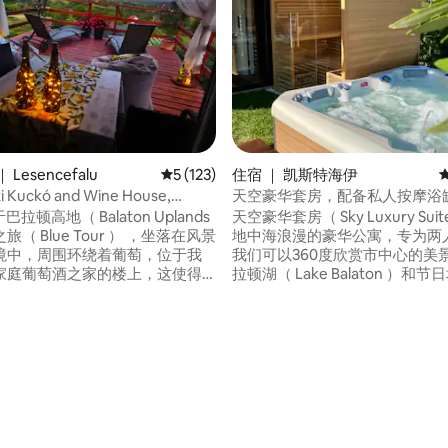
 5 分），共 61 条评价
Lesencefalu
平均评分 5 分（满分 5 分），共 123 条评价
5 (123)
住宿 ｜ 凯斯特海伊
i Kuckó and Wine House,
天空豪华套房，配备私人按摩浴
plands
巴拉顿高地（ Balaton Uplands
天空豪华套房（ Sky Luxury Sui
（ Blue Tour ） ，坐落在风景
地中海浪漫的豪华公寓，专为两
境中，周围环绕着葡萄，位于我
我们可以360度欣赏市中心的美
家庭葡萄酒之家的楼上，这使得
拉顿湖（ Lake Balaton ）和
然」的葡萄酒来自自己的种植的
Festetics Castle ）。 公寓
冰箱中更清晰）。 附近有很多景
缸或桑拿房。 我们的客房服务为
和徒步旅行场所。 由于冰箱配备
鸡尾酒、水管和其他冷藏箱。 不
调和电加热器，您可以在冬季欣
可应要求申请。 我们在Keszthe
全景或该地区的许多景点。 我们
电动滑板车。
回复！