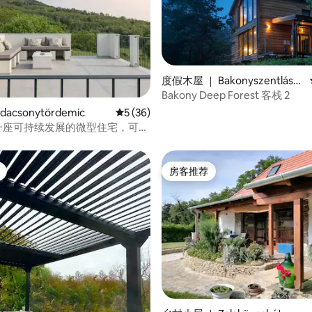
度假木屋 ｜ Bakonyszentlászl
ó
Bakony Deep Forest 客栈 2
 5 分），共 77 条评价
dacsonytördemic
平均评分 5 分（满分 5 分），共 36 条评价
5 (36)
是一座可持续发展的微型住宅，可欣
房客推荐
房客推荐