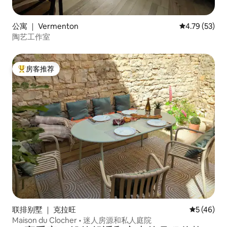
公寓 ｜ Vermenton
平均评分 4.7
4.79 (53)
陶艺工作室
房客推荐
热门「房客推荐」
联排别墅 ｜ 克拉旺
平均评分 5
5 (46)
Maison du Clocher • 迷人房源和私人庭院