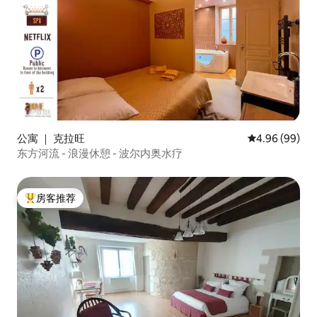
公寓 ｜ 克拉旺
平均评分 4.96
4.96 (99)
东方河流 - 浪漫休憩 - 波尔内奥水疗
房客推荐
热门「房客推荐」