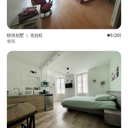
联排别墅 ｜ 克拉旺
平均评分 5
5 (20)
葡萄