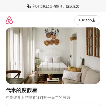
跳
部分信息已自动翻译。
显示原文
至
内
容
Use app
代米的度假屋
在爱彼迎上寻找并预订独一无二的房源