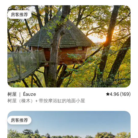
房客推荐
房客推荐
树屋 ｜ Éauze
平均评分 4.96
4.96 (169)
树屋（橡木）+ 带按摩浴缸的地面小屋
房客推荐
房客推荐