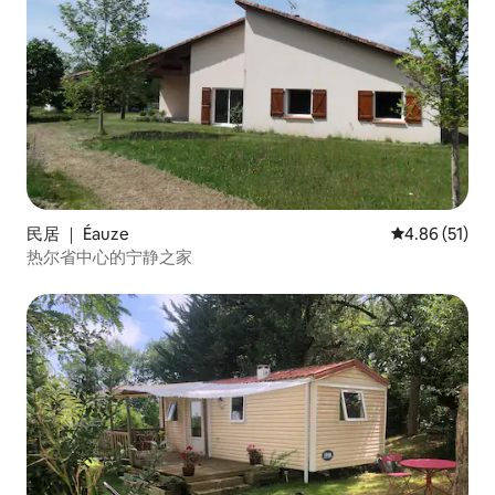
民居 ｜ Éauze
平均评分 4.8
4.86 (51)
热尔省中心的宁静之家