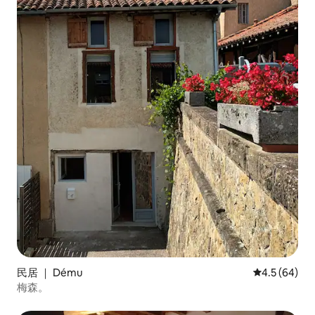
民居 ｜ Dému
平均评分 4.5
4.5 (64)
梅森。