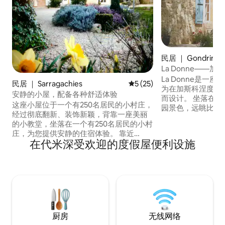
民居 ｜ Gondrin
La Donne——
La Donne是一
民居 ｜ Sarragachies
平均评分 5 分（满分 5 分），
5 (25)
为在加斯科涅度过
安静的小屋，配备各种舒适体验
而设计。 坐落在私人花园中，可欣赏葡萄
这座小屋位于一个有250名居民的小村庄，
园景色，远眺比利
经过彻底翻新、装饰新颖，背靠一座美丽
舒适惬意，适合放
的小教堂，坐落在一个有250名居民的小村
餐、享受法国乡村生活。 虽
庄，为您提供安静的住宿体验。 靠近
蔽，但它靠近历史
在代米深受欢迎的度假屋便利设施
Nogaro广场（ 10公里）、Marciac及其爵
泳湖、优质餐厅，
士音乐节（ 25公里）、Madiran/St-Mont
几分钟车程。 这里宁静美丽，是休闲的法
和Vic-Fezensac葡萄园及其Tempo Latino
国乡村，却不会让
音乐节（ 30公里）。 距离航海基地10公
里。 距离大西洋、巴斯克地区和比利牛斯
山脉1小时30分。
厨房
无线网络