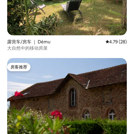
露营车/房车 ｜ Dému
平均评分 4.7
4.79 (28)
大自然中的移动房屋
房客推荐
房客推荐