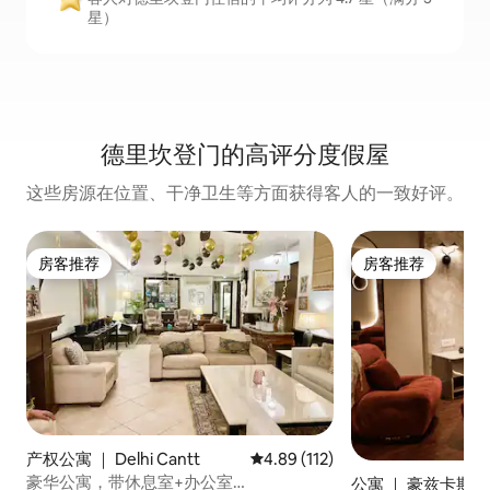
星）
德里坎登门的高评分度假屋
这些房源在位置、干净卫生等方面获得客人的一致好评。
房客推荐
房客推荐
房客推荐
房客推荐
产权公寓 ｜ Delhi Cantt
平均评分 4.89 分（满分 5 分），共
4.89 (112)
豪华公寓，带休息室+办公室
公寓 ｜ 豪兹卡斯