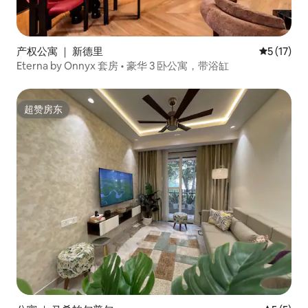
产权公寓 ｜ 新德里
平均评分 5
5 (17)
Eterna by Onnyx 套房 • 豪华 3 卧公寓，带浴缸
超赞房东
超赞房东