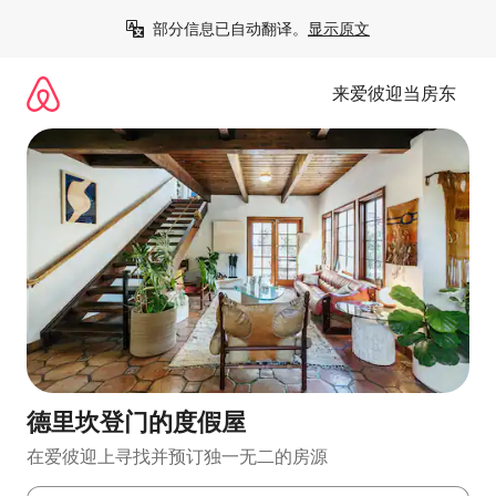
跳
部分信息已自动翻译。
显示原文
至
内
容
来爱彼迎当房东
德里坎登门的度假屋
在爱彼迎上寻找并预订独一无二的房源