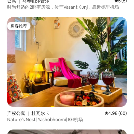
公寓 ｜ 马希帕尔普尔
平均评分 
5 (5)
时尚舒适的2卧室房源，位于Vasant Kunj，靠近德里机场
房客推荐
房客推荐
产权公寓 ｜ 杜瓦尔卡
平均评分 4.98
4.98 (60)
Nature's Nest| Yashobhoomi| IGI机场