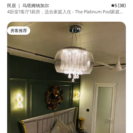
民居 ｜ 乌塔姆纳加尔
平均评分 5
5 (38)
4卧室1客厅1厨房，适合家庭入住 - The Platinum Pod家庭住
宿
房客推荐
房客推荐