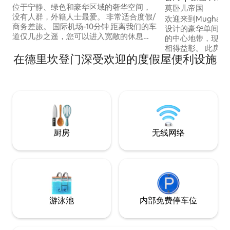
@AnandNiketan nr Airprt
位于宁静、绿色和豪华区域的奢华空间，
莫卧儿帝国
没有人群，外籍人士最爱。 非常适合度假/
欢迎来到Mughal 
商务差旅。 国际机场-10分钟 距离我们的车
设计的豪华单间公寓，
道仅几步之遥，您可以进入宽敞的休息
的中心地带，现代
室，设有豪华座椅和酒吧式酒吧，设有厨
相得益彰。 此房源拥有时尚现代的室内装
房和化妆间。 厨房配备炉灶+微波炉+烤箱
在德里坎登门深受欢迎的度假屋便利设施
潢和令人放松的浴
+电热水壶+ Nespresso咖啡机+
具活力的街区之一
Nutribullet。 卧室配有一张加大双人床
客而设计。 无论
+42英寸电视和套房卫生间。 学习/办公室
松身心，还是在室
非常适合工作需求 您会在休息区找到一张
Mughal Imper
单人沙发床，供第3位房客使用。
厨房
无线网络
游泳池
内部免费停车位