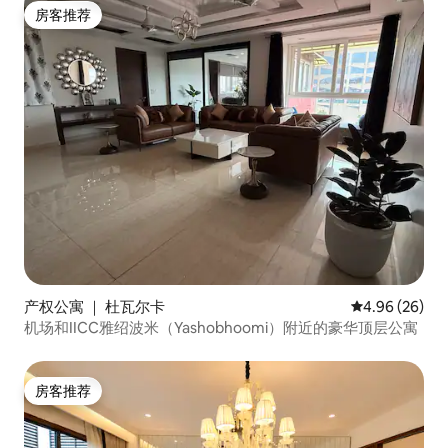
房客推荐
房客推荐
产权公寓 ｜ 杜瓦尔卡
平均评分 4.96
4.96 (26)
机场和IICC雅绍波米（Yashobhoomi）附近的豪华顶层公寓
房客推荐
房客推荐