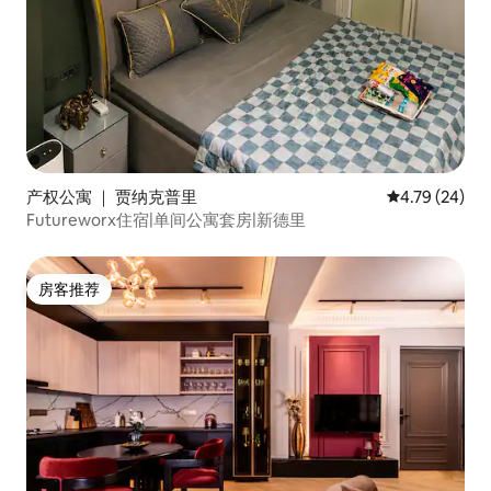
产权公寓 ｜ 贾纳克普里
平均评分 4.7
4.79 (24)
Futureworx住宿|单间公寓套房|新德里
房客推荐
房客推荐