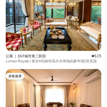
公寓 ｜ DLF城市第二阶段
平均评分 
5 (7)
Lumen Royale | 靠近MG路和高尔夫球场的豪华3卧室房源
房客推荐
房客推荐