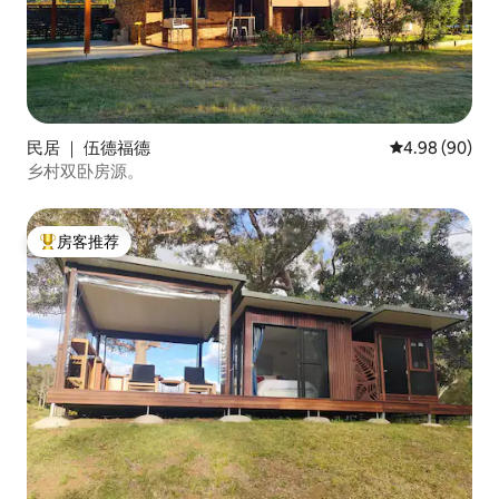
民居 ｜ 伍德福德
平均评分 4.98
4.98 (90)
乡村双卧房源。
房客推荐
热门「房客推荐」