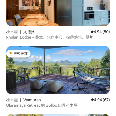
小木屋 ｜ 尤德洛
平均评分 4.94
4.94 (80)
Rhulani Lodge ~ 桑拿、水疗中心、披萨烤箱、壁炉
房客推荐
热门「房客推荐」
小木屋 ｜ Wamuran
平均评分 4.94
4.94 (67)
Uluramaya Retreat 的 Gulloo 山景小木屋