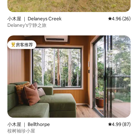
小木屋 ｜ Delaneys Creek
平均评分 4.96
4.96 (26)
Delaney's宁静之旅
房客推荐
热门「房客推荐」
小木屋 ｜ Bellthorpe
平均评分 4.99
4.99 (87)
桉树袖珍小屋