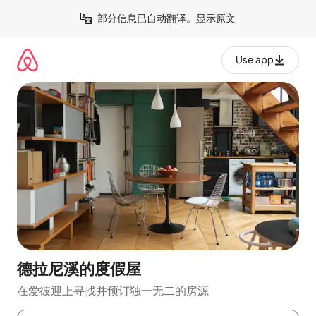
跳
部分信息已自动翻译。
显示原文
至
内
容
Use app
德拉尼溪的度假屋
在爱彼迎上寻找并预订独一无二的房源