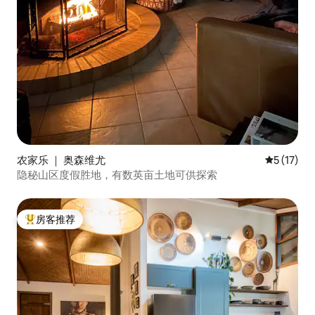
农家乐 ｜ 奥森维尤
平均评分 5
5 (17)
隐秘山区度假胜地，有数英亩土地可供探索
房客推荐
热门「房客推荐」