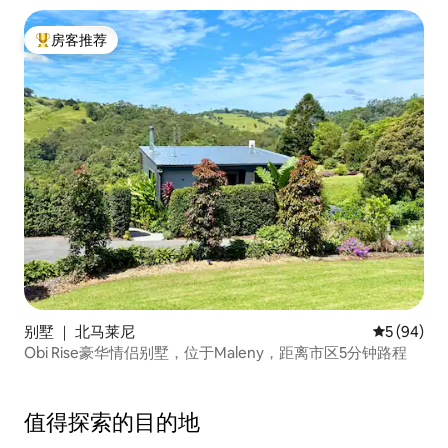
房客推荐
热门「房客推荐」
别墅 ｜ 北马莱尼
平均评分 5
5 (94)
Obi Rise豪华情侣别墅，位于Maleny，距离市区5分钟路程
值得探索的目的地