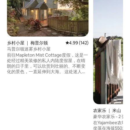
乡村小屋 ｜ 梅普尔顿
平均评分 4.99 分（满分 5 分），共
4.99 (142)
马普尔顿迷雾乡村小屋
前往Mapleton Mist Cottage度假，这是一
处经过精美装修的私人内陆度假屋，在晴
朗的日子里，可以欣赏到壮丽的、不断变
化的景色，一直延伸到大海。 这处迷人的
两卧室度假屋非常适合情侣、朋友或四口
之家入住，配备壁炉、Nespresso咖啡
机、备受房客好评的豪华床铺，以及所有
家居舒适设施。 允许携带宠物入住，距离
梅普尔顿村（Mapleton village）仅几步之
遥，靠近蒙特维尔（Montville）、海滩、
澳大利亚动物园（Australia Zoo）和迷人
农家乐 ｜ 米山
的内陆婚礼场所。
豪华农家乐 - 2 
在Yajambee农
坐落在海拔550米