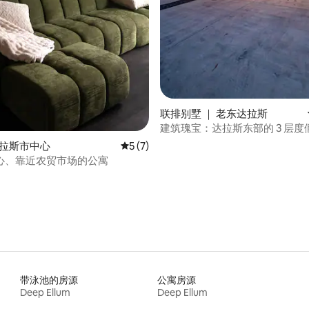
联排别墅 ｜ 老东达拉斯
建筑瑰宝：达拉斯东部的 3 层度
达拉斯市中心
平均评分 5 分（满分 5 分），共 7 条评价
5 (7)
心、靠近农贸市场的公寓
带泳池的房源
公寓房源
Deep Ellum
Deep Ellum