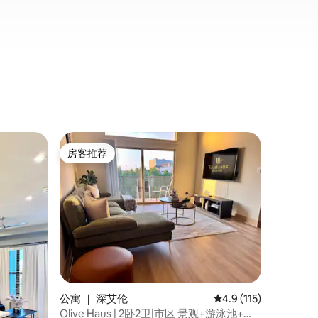
公寓 ｜ 
房客推荐
房客推
房客推荐
房客推
时尚阁楼
停车
欢迎来到
拉斯娱乐区
餐厅、艺
所、夜总
是您住宿的理想
护人员吗？ 
Cent
迎长期住
消息了解
公寓 ｜ 深艾伦
平均评分 4.9 分（满分 
4.9 (115)
Olive Haus | 2卧2卫|市区 景观+游泳池+免