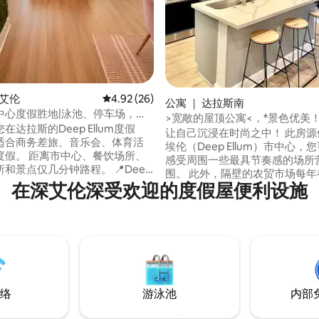
深艾伦
平均评分 4.92 分（满分 5 分），共 26 条评价
4.92 (26)
公寓 ｜ 达拉斯南
中心度假胜地|泳池、停车场，步
>宽敞的屋顶公寓<，*景色优美！
在达拉斯的Deep Ellum度假
让自己沉浸在时尚之中！ 此房源
适合商务差旅、音乐会、体育活
埃伦（Deep Ellum）市中心，
度假。 距离市中心、餐饮场所、
感受周围一些最具节奏感的场所
景点仅几分钟路程。 📍Deep
围。 此外，隔壁的农贸市场每年
置 • 5分钟可达FIFA球迷节和活动 •
在深艾伦深受欢迎的度假屋便利设施
各种令人惊叹为观止的有机农产品
钟可抵达市中心 • 靠近现场音乐表
您想度过一个更优雅的夜晚，距离B
啡馆和夜生活场所 🏡 便利设
Arts District仅几分钟路程。
无线网络和智能电视 • 房源内洗衣
的空间将为您提供一种“亲身近距
费门控停车位 🏊 社区福利 •
验。 当您从屋顶上俯瞰时，无限
池 健身中心 •商务中心 •网球场
眼底。
络
游泳池
内部