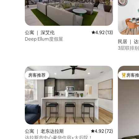
公寓 ｜ 深艾伦
平均评分 4.92 分（满分
4.92 (13)
Deep Ellum度假屋
民居 ｜ 
3层联排别
房客推荐
房客
房客推荐
热门「房
公寓 ｜ 老东达拉斯
平均评分 4.92 分（满分
4.92 (72)
达拉斯市中心豪华住宿+大后院！