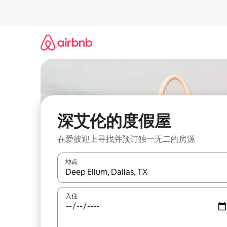
跳
至
内
容
深艾伦的度假屋
在爱彼迎上寻找并预订独一无二的房源
地点
如有搜索结果，请使用上下方向键查看，或通过点
入住