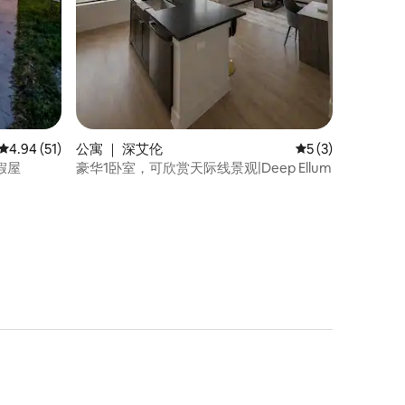
平均评分 4.94 分（满分 5 分），共 51 条评价
4.94 (51)
公寓 ｜ 深艾伦
平均评分 5 分（满
5 (3)
假屋
豪华1卧室，可欣赏天际线景观|Deep Ellum