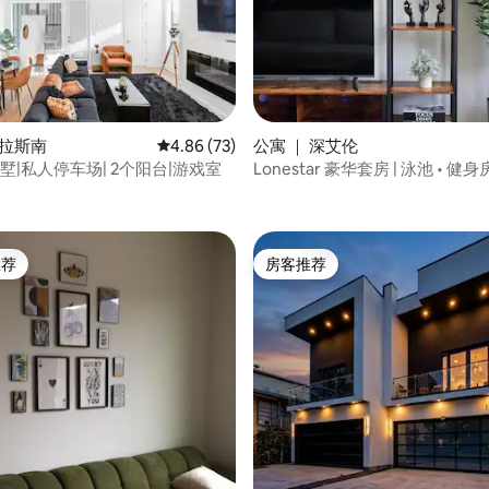
 5 分），共 13 条评价
达拉斯南
平均评分 4.86 分（满分 5 分），共 73 条评价
4.86 (73)
公寓 ｜ 深艾伦
墅|私人停车场| 2个阳台|游戏室
Lonestar 豪华套房 | 泳池 • 健身
勒姆区
推荐
房客推荐
客推荐」
房客推荐
 5 分），共 72 条评价