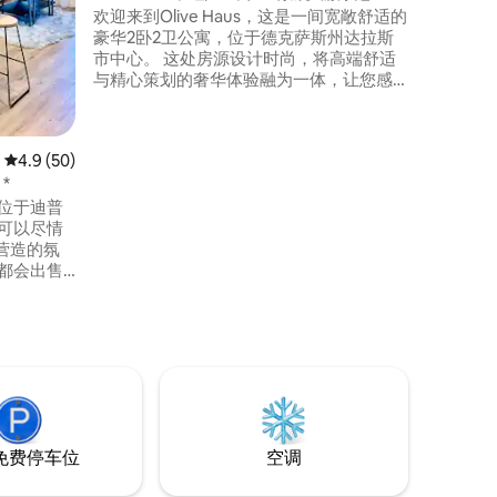
费停车
欢迎来到Olive Haus，这是一间宽敞舒适的
豪华2卧2卫公寓，位于德克萨斯州达拉斯
市中心。 这处房源设计时尚，将高端舒适
与精心策划的奢华体验融为一体，让您感
受到轻松与魅力。 无论您是长时间轮班后
放松身心，还是在外出期间喘口气，Olive
Haus都是亲密住宿、创意重置和难忘夜晚
平均评分 4.9 分（满分 5 分），共 50 条评价
4.9 (50)
的完美选择。 捕捉黄金时刻，在日落时分
*
放松身心，欣赏天际线美景，让城市的氛
围激发每一刻的灵感。
位于迪普
您可以尽情
营造的氛
都会出售
。 如果
ishop
 这个充满机遇
离”的体
可能尽收
免费停车位
空调