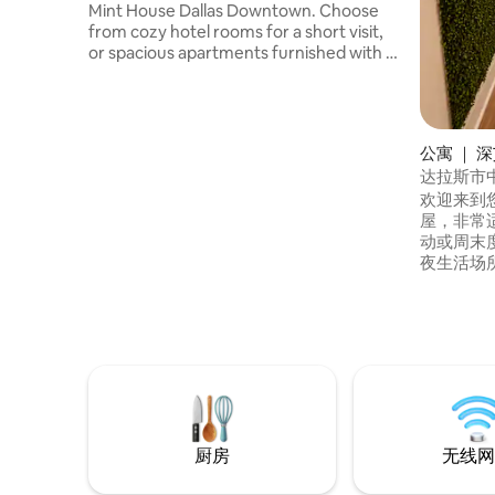
Mint House Dallas Downtown. Choose
from cozy hotel rooms for a short visit,
or spacious apartments furnished with a
full kitchen and in-unit laundry for longer
stays. Enjoy exclusive access to the
Tower Club and fitness center. Our tech-
enabled accommodations offer self
公寓 ｜ 
check-in at 4pm with an on-site Front
达拉斯市
Desk available during specified hours.
行可达
欢迎来到您
Additionally, 24/7 Virtual Front Desk
屋，非常
services are accessible via mobile,
动或周末
including guest support by text.
夜生活场所和
Ellum位
步行15分
演、餐厅、咖
施 •快速
机/烘干机 •免
度假村式泳
厨房
无线网