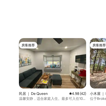
房客推荐
房客推荐
房客推荐
房客推荐
民居 ｜ De Queen
平均评分 4.98 分（满分
4.98 (42)
小木屋 ｜ B
温馨安静，适合家庭入住。最多可入住10
位于Brok
人
屋，好的