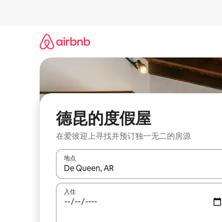
跳
至
内
容
德昆的度假屋
在爱彼迎上寻找并预订独一无二的房源
地点
如有搜索结果，请使用上下方向键查看，或通过点
入住