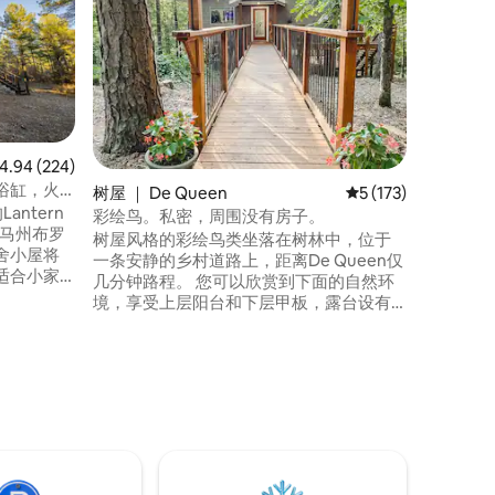
Tuklo
是一间坐
的完美度
缸、桑拿
他人建立联
Hocha
离餐饮、
一次宁静
均评分 4.94 分（满分 5 分），共 224 条评价
4.94 (224)
了舒适和
浴缸，火
树屋 ｜ De Queen
平均评分 5 分（满分 
5 (173)
的完美之
的Lantern
彩绘鸟。私密，周围没有房子。
荷马州布罗
树屋风格的彩绘鸟类坐落在树林中，位于
舍小屋将
一条安静的乡村道路上，距离De Queen仅
适合小家
几分钟路程。 您可以欣赏到下面的自然环
靠近
境，享受上层阳台和下层甲板，露台设有
vers
户外厨房。 这间单人卧室配有一张舒适的
 Lake的所
床，客厅有一张标准双人沙发床。 这里是
有趣的一日游的中心，无论是享受地区湖
泊和小径、威廉敏娜女王、钻石坑
（Crater of Diamonds）还是霍查镇
（Hochatown），都在一小时车程内！