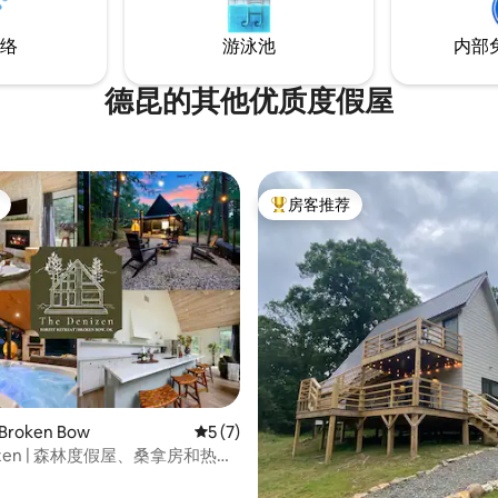
络
游泳池
内部
德昆的其他优质度假屋
房客推荐
热门「房客推荐」
 5 分），共 11 条评价
roken Bow
平均评分 5 分（满分 5 分），共 7 条评价
5 (7)
nizen | 森林度假屋、桑拿房和热水