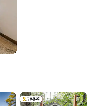
小木屋 ｜ 
房客推荐
房客
热门「房客推荐」
热门「
豪华情侣