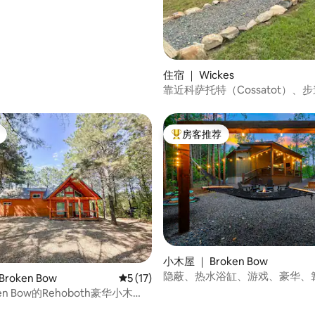
住宿 ｜ Wickes
靠近科萨托特（Cossatot）、
的家庭A型房屋
房客推荐
热门「房客推荐」
小木屋 ｜ Broken Bow
隐蔽、热水浴缸、游戏、豪华、
 5 分），共 42 条评价
roken Bow
平均评分 5 分（满分 5 分），共 17 条评价
5 (17)
宠物
en Bow的Rehoboth豪华小木