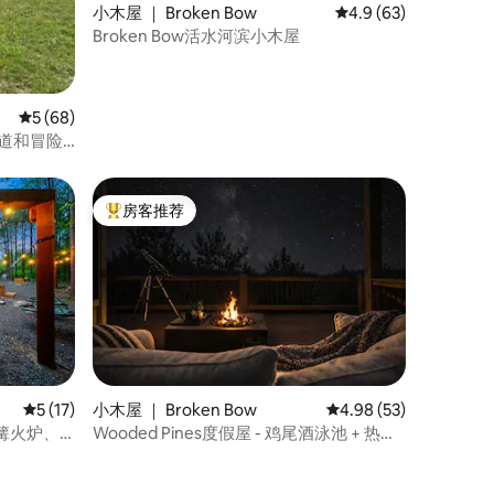
小木屋 ｜ Broken Bow
平均评分 4.9 分（满分
4.9 (63)
Broken Bow活水河滨小木屋
平均评分 5 分（满分 5 分），共 68 条评价
5 (68)
步道和冒险
房客推荐
热门「房客推荐」
平均评分 5 分（满分 5 分），共 17 条评价
5 (17)
小木屋 ｜ Broken Bow
平均评分 4.98 分（满分
4.98 (53)
篝火炉、
Wooded Pines度假屋 - 鸡尾酒泳池 + 热水
浴缸