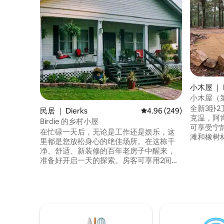
小木屋 ｜ 
小木屋（
静而祥和
全新3卧
民居 ｜ Dierks
平均评分 4.96 分（满分 
4.96 (249)
克温，阿
Birdie 的乡村小屋
可享受宁
在忙碌一天后，无论是工作还是娱乐，这
滩和橡树
里都是您放松身心的绝佳场所。在这栋干
QUEEN 
净、舒适、新装修的百年老房子中醒来，
库和独木舟
准备好开启一天的探索。房客可享用2间独
里。公共
立卧室以及宽敞的起居区，外面的露台配
英里以内
有木炭烤架。走出去，漫步在阿肯色州西
Hocha
南部的所有户外冒险中。距离迪尔克斯湖
离WOLF
（Dierks Lake）、格里森湖（Lake
MURFR
Greeson）、科萨托特（Cossatot）、萨
林（Saline）、小密苏里河（Little