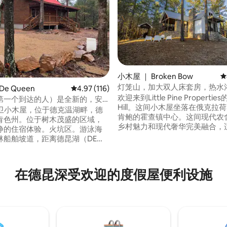
小木屋 ｜ Broken Bow
平
灯笼山，加大双人床套房，热水
De Queen
平均评分 4.97 分（满分 5 分），共 116 条评价
4.97 (116)
坑
欢迎来到Little Pine Properties
第一个到达的人）是全新的，安
Hill。这间小木屋坐落在俄克拉
2卫小木屋，位于德克温湖畔，德
5 分），共 249 条评价
肯鲍的霍查镇中心。这间现代农
肯色州。位于树木茂盛的区域，
乡村魅力和现代奢华完美融合，
静的住宿体验。火坑区。游泳海
庭度过浪漫的住宿或度假。非常
林船舶坡道，距离德昆湖（DE
Hochatown、Broken Bow、Bea
LAKE）的房源边缘0.04英里。水
Bend State Park和Broken Bow
坡道@ 溢洪道距离房源1.9英
有活动。 **预订后，我们会向您发送租赁
狩猎场与房源相连。距离房源35
在德昆深受欢迎的度假屋便利设施
协议。请签名以完成预订。**
有2个高尔夫球场，还有
town、OK、赌场和独木舟租赁。距
PEN全地形车道34.8英里，距离
EESBORO钻石矿短途车程