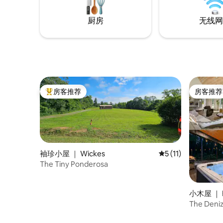
Missouri Rivers）和瓦奇塔国家森林
（Ouachita National Forest）仅几分钟车
厨房
无线网
程。
房客推荐
房客推荐
热门「房客推荐」
房客推荐
袖珍小屋 ｜ Wickes
平均评分 5 分（满分
5 (11)
The Tiny Ponderosa
小木屋 ｜ B
The De
浴缸