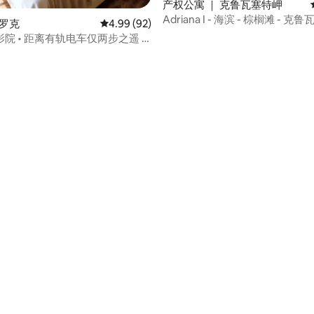
产权公寓 ｜ 克鲁瓦塞特岬
Adriana I - 海滨 - 棕榈滩 - 
圣罗克
平均评分 4.99 分（满分 5 分），共 92 条评价
4.99 (92)
院 • 距离有轨电车仅两步之遥 •
 5 分），共 84 条评价