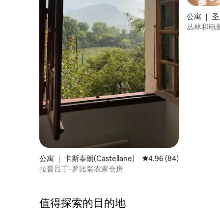
公寓 ｜ 
丛林和电影
空调
公寓 ｜ 卡斯泰朗(Castellane)
平均评分 4.96 分（满分
4.96 (84)
拉普吕丁-罗比翁农家仓房
值得探索的目的地