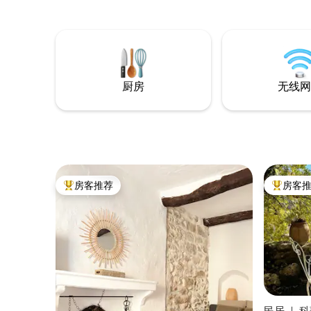
啡馆和迷
厨房
无线网
房客推荐
房客
热门「房客推荐」
热门「房
民居 ｜ 科