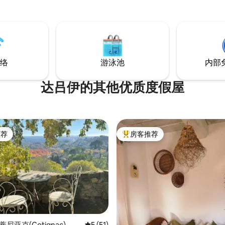
人的老村庄仅几步之遥。
络
游泳池
内部
达吕伊的其他优质度假屋
推荐
房客推荐
客推荐」
热门「房客推荐」
蒂尼亚克(Cotignac)
平均评分 5 分（满分 5 分），共 51 条评价
5 (51)