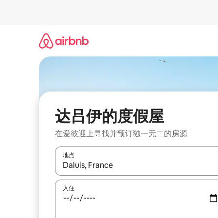
跳
至
内
容
达吕伊的度假屋
在爱彼迎上寻找并预订独一无二的房源
地点
如有搜索结果，请使用上下方向键查看，或通过点
入住