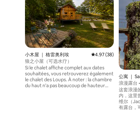
小木屋 ｜ 格雷奥利埃
平均评分 4.97 分（满分
4.97 (38)
狼之小屋（可选水疗）
Si le chalet affiche complet aux dates
souhaitées, vous retrouverez également
公寓 ｜ Sai
le chalet des Loups. À noter : la chambre
浪漫露台 • 
du haut n'a pas beaucoup de hauteur
这套浪漫
sous plafond. Attention, le barbecue est
内，这里
un barbecue sauvage. Donc, s'il y a un
维尔（Jac
arrêté préfectoral, celui-ci est interdit.
有露台，可
Concernant le jacuzzi, indiquez dans la
– Refu
description que celui-ci est un bain
（Saint
romain qui se trouve dans l'espace bien-
造出永恒
être. C'est une option, ainsi que le sauna
法国蔚蓝
et tout ce qui va avec.
住宿体验