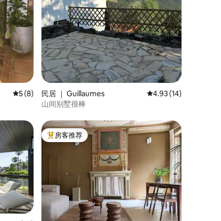
平均评分 5 分（满分 5 分），共 8 条评价
5 (8)
民居 ｜ Guillaumes
平均评分 4.93 分（满分
4.93 (14)
山间别墅很棒
房客推荐
热门「房客推荐」