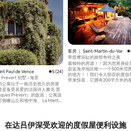
 5 分），共 38 条评价
客房 ｜ Saint-Martin-du-Var
平
带按摩浴缸的旅馆奇特之夜
最独特的房源！！因为您将身处
蔚蓝海岸地区唯一一个500米范
nt Paul de Vence
平均评分 5 分（满分 5 分），共 24 条评价
5 (24)
的地方！！我们令人惊叹的度假
Prévert 别墅 • 海景
带来惊喜，它拥有200平方米的
的公寓位于一栋历史悠久的房屋
露台旁边是一个室外按摩浴缸，
曾是备受喜爱的法国诗人雅克·普
自然的全景。（阅读评论！！）
ques Prévert）的故居，公寓设
喧嚣！ 距离大海（尼斯）20分钟路程，位
俯瞰山丘和地中海。 La Miette
于一个拥有45年历史的家族橄榄
ge d'Amour 位于圣保罗德旺斯
内，种植AOP橄榄，生产橄榄油
-Paul-de-Vence）的中心地带，营
油。独一无二！！
而温馨的氛围，非常适合希望在
海岸最美丽的村庄之一享受浪漫
在达吕伊深受欢迎的度假屋便利设施
的情侣入住，距离艺术画廊、咖