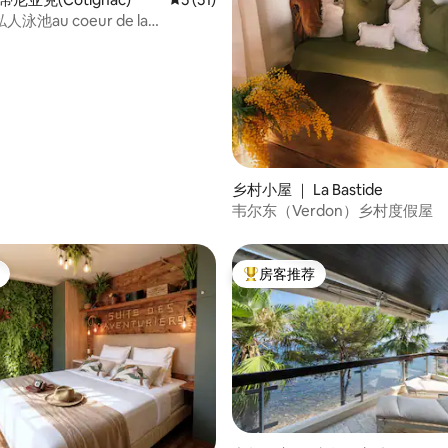
泳池au coeur de la
 5 分），共 22 条评价
乡村小屋 ｜ La Bastide
韦尔东（Verdon）乡村度假屋
房客推荐
热门「房客推荐」