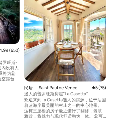
欢迎来到C
房子，坐落在
山丘上。
设计经典
置，享受
露台，可
位于Tour
拥挤海岸
均评分 4.99 分（满分 5 分），共 650 条评价
4.99 (650)
普罗旺斯-
围内没有人
屋将为您
悬空露台，
背景是大
民居 ｜ Saint Paul de Vence
平均评分 5 分（满分
5 (75)
完全脱离
迷人的普罗旺斯房屋“La Casetta”
欢迎来到La Casetta迷人的房源，位于法国
种植园
蔚蓝海岸最美丽的村庄之一的中心地带。
和橄榄奶
这栋三层楼的房子最近进行了翻修，装潢
雅致，将魅力与现代舒适融为一体。 您可
以欣赏到圣保罗德旺斯（ Saint-Paul de
Vence ）和周围山脉的壮丽景色。 在外