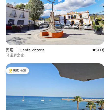
民居 ｜ Fuente Victoria
平均评分 5
5 (13)
马诺罗之家
房客推荐
热门「房客推荐」