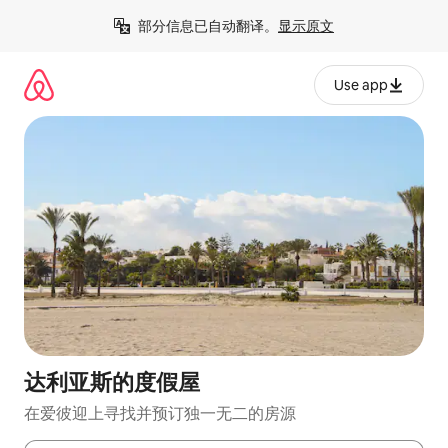
跳
部分信息已自动翻译。
显示原文
至
内
容
Use app
达利亚斯的度假屋
在爱彼迎上寻找并预订独一无二的房源