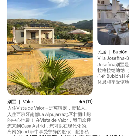
民居 ｜ Bubión
Villa Josefina-Bub
Josefina别墅
拉格拉纳迪纳（ Alpuj
心的Bubión村的隐秘宝地。
休息和享受该地区
说，此房源是理想的选择。 
宅，采用质朴的现
套内卫生间和额外
别墅 ｜ Válor
平均评分 5 分（满分 5 分），
5 (11)
浴间、带壁炉的客
入住Vista de Valor – 远离喧嚣，带私人泳
可欣赏独特的乡村
池
入住西班牙南部La Alpujarra地区壮丽山脉
的中心地带！ 在Vista de Valor，我们欢迎
您来到Casa Astrid，您可以在现代化的、
离网的cortijo中享受宁静的度假，配备私