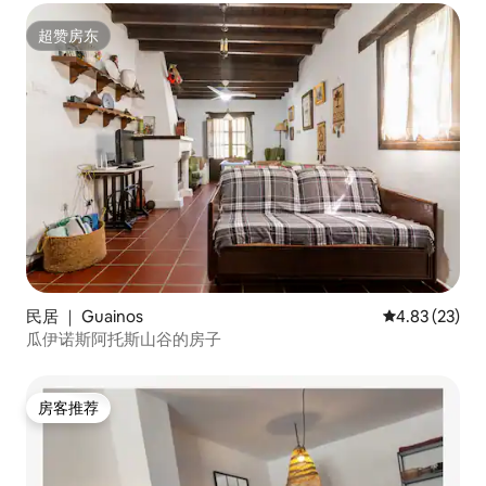
超赞房东
超赞房东
民居 ｜ Guainos
平均评分 4.8
4.83 (23)
瓜伊诺斯阿托斯山谷的房子
房客推荐
房客推荐