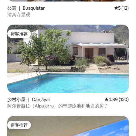
公寓 ｜ Busquístar
平均评分 5
5 (12)
清真寺景观
房客推荐
房客推荐
乡村小屋 ｜ Canjáyar
平均评分 4.89
4.89 (120)
阿尔普赫拉（Alpujarra）的带游泳池和地块的房子
房客推荐
房客推荐