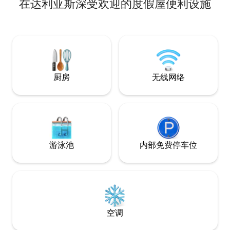
在达利亚斯深受欢迎的度假屋便利设施
人泳池（不加热，5月至10月开放，11月至
次年4月应要求开放）、无线网络、空调、
私人停车场。 在这里，舒适与自然相得益
彰– Casa Astrid非常适合放松身心和探
索。 您可以在泳池边放松身心，在山间小
径徒步旅行，或欣赏村庄和周边山脉的绝
佳景观。
厨房
无线网络
游泳池
内部免费停车位
空调