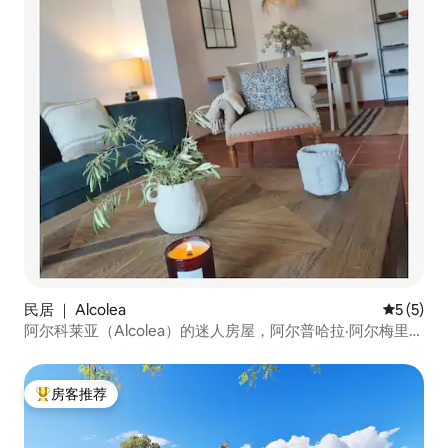
民居 ｜ Alcolea
平均评分 
5 (5)
阿尔科莱亚（Alcolea）的迷人房屋，阿尔普哈拉·阿尔梅里亚
（Alpujarra Almeriense）
房客推荐
热门「房客推荐」