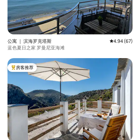
公寓 ｜ 滨海罗克塔斯
平均评分 4.94
4.94 (67)
蓝色夏日之家 罗曼尼亚海滩
房客推荐
热门「房客推荐」