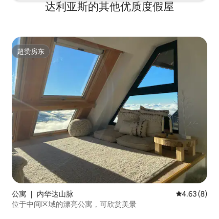
达利亚斯的其他优质度假屋
超赞房东
超赞房东
公寓 ｜ 内华达山脉
平均评分 4.6
4.63 (8)
位于中间区域的漂亮公寓，可欣赏美景