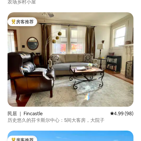
农场乡村小屋
房客推荐
热门「房客推荐」
民居 ｜ Fincastle
平均评分 4.99
4.99 (98)
历史悠久的芬卡斯尔中心：5间大客房，大院子
房客推荐