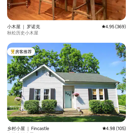
小木屋 ｜ 罗诺克
平均评分 4.95
4.95 (369)
秋松历史小木屋
房客推荐
热门「房客推荐」
乡村小屋 ｜ Fincastle
平均评分 4.98
4.98 (105)