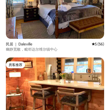
民居 ｜ Daleville
平均评分 5
5 (56)
幽静宽敞，毗邻达尔维尔镇中心
房客推荐
房客推荐