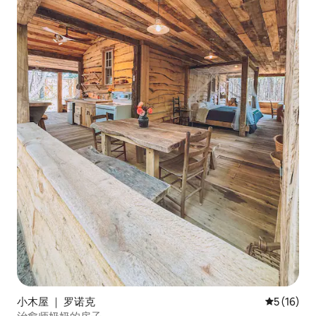
小木屋 ｜ 罗诺克
平均评分 5
5 (16)