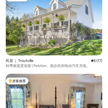
热门「房客推荐」
民居 ｜ Troutville
平均评分 5
5 (17)
秋季家庭度假屋 | Peloton、跑步机和电动汽车充电。
房客推荐
热门「房客推荐」