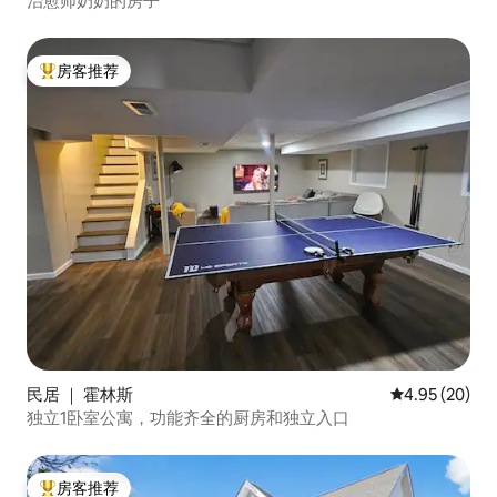
治愈师奶奶的房子
房客推荐
热门「房客推荐」
民居 ｜ 霍林斯
平均评分 4.95
4.95 (20)
独立1卧室公寓，功能齐全的厨房和独立入口
房客推荐