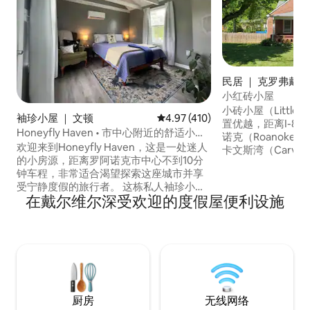
民居 ｜ 克罗弗戴尔（
dale）
小红砖小屋
小砖小屋（Little B
袖珍小屋 ｜ 文顿
平均评分 4.97 分（满分 5 分），
4.97 (410)
置优越，距离I-8
Honeyfly Haven • 市中心附近的舒适小房
诺克（Roanoke
源
欢迎来到Honeyfly Haven，这是一处迷人
卡文斯湾（Carvin
的小房源，距离罗阿诺克市中心不到10分
步道（Appalachian Tra
钟车程，非常适合渴望探索这座城市并享
亲友提供宽敞舒适
受宁静度假的旅行者。 这栋私人袖珍小屋
诺克市中心8.5英
在戴尔维尔深受欢迎的度假屋便利设施
的特色是： • 🛏️ 1间卧室 • 🚿 1个卫生间 •厨
2英里；距离卡文
🍳房面积小，但设备齐全 •📺 智能电视 🐾
路7英里；距离布坎
宠物友好！我们欢迎行为良好的宠物，每
斯河。
只宠物收取60美元的宠物费。 无论您是来
这里冒险、工作还是短暂度假，Honeyfly
Haven都是您在罗阿诺克的理想住宿。
厨房
无线网络