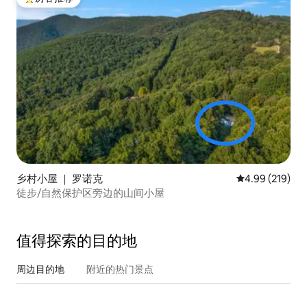
热门「房客推荐」
乡村小屋 ｜ 罗诺克
平均评分 4.99
4.99 (219)
徒步/自然保护区旁边的山间小屋
值得探索的目的地
周边目的地
附近的热门景点