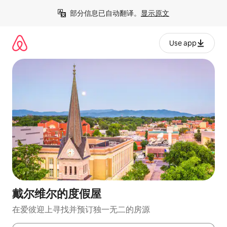
跳
部分信息已自动翻译。
显示原文
至
内
容
Use app
戴尔维尔的度假屋
在爱彼迎上寻找并预订独一无二的房源