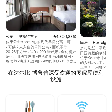
公寓 ｜ 奥斯特布罗
平均评分 4.82 分（满分 5 分），共 
4.82 (1,886)
位于Østerbro中心的现代单间公寓，可住
民居 ｜ Herfølge
2人
• 可供 2 人入住的单间公寓 • 面积不等，
乡村别墅，靠近城
20-25平方米 • 140 x 200 厘米床 • 全功能厨
田园诗般的乡村住宅，
房 • 共用洗衣设施 •包括使用当地健身房 •
位于Køge市中心
瑜伽垫 •快速无线网络 •智能电视 • 行李寄
的乡村环境中。 房子有2层，较新的厨房、
存 • 可提供婴儿床（应要求提供） • 共享工
卫生间、用餐区和
作休息室 • 共用屋顶露台 • 非接触式进出和
在达尔比-博鲁普深受欢迎的度假屋便利
沙发套装、2张单人
24小时客服 • 提前入住和延迟退房（应要
个通往露台的出口
设施
求提供，需支付额外费用） • 在您抵达
中的森林。 设有独立入口，可使用带水疗
前，我们已按照我们的 80 步“极致干净”标
的舒适露台。 距离Herfølge站1公里，该站
准对每个空间进行了专业清洁。
有前往Køge和哥
Køge高尔夫俱乐部