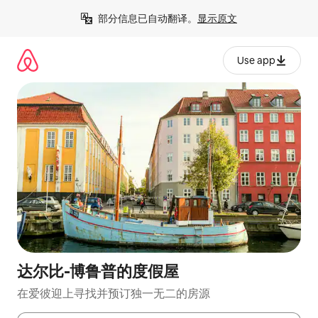
跳
部分信息已自动翻译。
显示原文
至
内
容
Use app
达尔比-博鲁普的度假屋
在爱彼迎上寻找并预订独一无二的房源