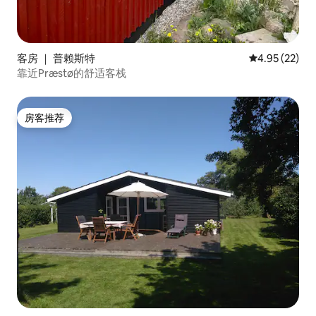
客房 ｜ 普赖斯特
平均评分 4.9
4.95 (22)
靠近Præstø的舒适客栈
房客推荐
房客推荐