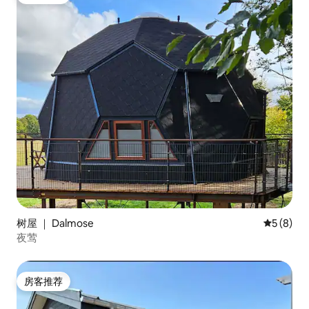
房客推荐
树屋 ｜ Dalmose
平均评分 
5 (8)
夜莺
房客推荐
房客推荐