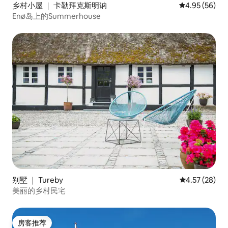
乡村小屋 ｜ 卡勒拜克斯明讷
平均评分 4.95
4.95 (56)
Enø岛上的Summerhouse
别墅 ｜ Tureby
平均评分 4.5
4.57 (28)
美丽的乡村民宅
房客推荐
房客推荐