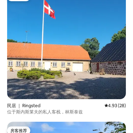
民居 ｜ Ringsted
平均评分 4.93
4.93 (28)
位于斯内斯莱夫的私人客栈，林斯泰兹
房客推荐