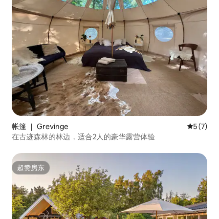
帐篷 ｜ Grevinge
平均评分 
5 (7)
在古迹森林的林边，适合2人的豪华露营体验
超赞房东
超赞房东