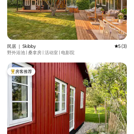
民居 ｜ Skibby
平均评分 
5 (3)
野外浴池 | 桑拿房 | 活动室 | 电影院
房客推荐
热门「房客推荐」