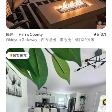
民居 ｜ Harris County
平均评分 5
5 (37)
Giddyup Getaway：西方绿洲，带泳池！4卧室9张床
房客推荐
热门「房客推荐」