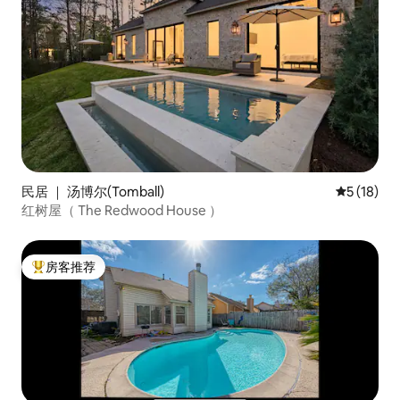
民居 ｜ 汤博尔(Tomball)
平均评分 5
5 (18)
红树屋（ The Redwood House ）
房客推荐
热门「房客推荐」