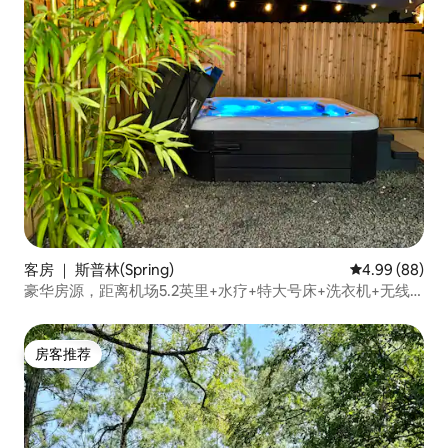
客房 ｜ 斯普林(Spring)
平均评分 4.99
4.99 (88)
豪华房源，距离机场5.2英里+水疗+特大号床+洗衣机+无线
网络
房客推荐
房客推荐