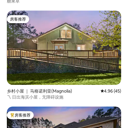
糖果草
房客推荐
房客推荐
乡村小屋 ｜ 马格诺利亚(Magnolia)
平均评分 4.9
4.96 (45)
〽️ 日出海滨小屋，无障碍设施
房客推荐
热门「房客推荐」