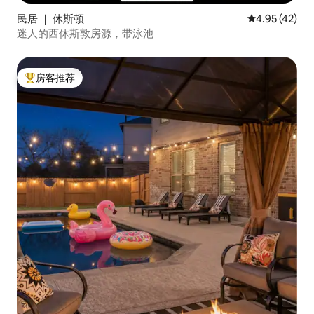
民居 ｜ 休斯顿
平均评分 4.9
4.95 (42)
迷人的西休斯敦房源，带泳池
房客推荐
热门「房客推荐」