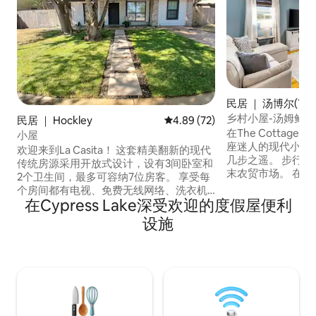
民居 ｜ 汤博尔(Tomb
乡村小屋-汤姆鲍尔
民居 ｜ Hockley
平均评分 4.89 分（满分 5 分），
4.89 (72)
在The Cottage
小屋
座迷人的现代小屋，距
欢迎来到La Casita！ 这套精美翻新的现代
几步之遥。 步行
传统房源采用开放式设计，设有3间卧室和
末农贸市场。 在
2个卫生间，最多可容纳7位房客。 享受每
厨房，享用家常菜
个房间都有电视、免费无线网络、洗衣机/
双人床、标准双人
在Cypress Lake深受欢迎的度假屋便利
烘干机和咖啡机等便利设施。 这栋房子靠
床，让您享受安静
近祖比公园（ Zube Park ） ，有小径、游
设施
享用晨间咖啡，在
乐区、野餐场所、露天田地，距离休斯敦
空下的火坑旁聚会。
高级奥特莱斯（ Houston Premium
Tomball农贸市
Outlets ）、剧院等仅几分钟路程。 La
Boxwood Manor 
Casita是放松和探索的完美场所。 今天就
预订难忘的住宿！