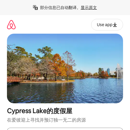
跳
部分信息已自动翻译。
显示原文
至
内
容
Use app
Cypress Lake的度假屋
在爱彼迎上寻找并预订独一无二的房源