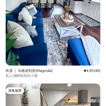
民居 ｜ 马格诺利亚(Magnolia)
平均评分 4.9
4.93 (45)
私人湖畔的高松小屋
房客推荐
房客推荐