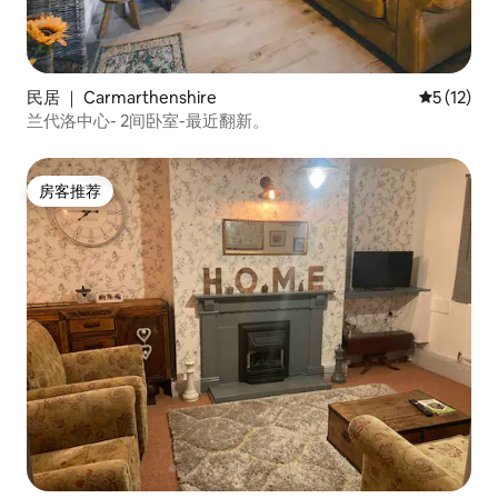
民居 ｜ Carmarthenshire
平均评分 5
5 (12)
兰代洛中心- 2间卧室-最近翻新。
房客推荐
房客推荐