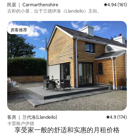
民居 ｜ Carmarthenshire
平均评分 4.94
4.94 (161)
古朴的小屋，位于兰德伊洛（Llandeilo）主街。
房客推荐
房客推荐
客房 ｜ 兰代洛(Llandeilo)
平均评分 4.9
4.9 (174)
卡雷格卢伊德
享受家一般的舒适和实惠的月租价格