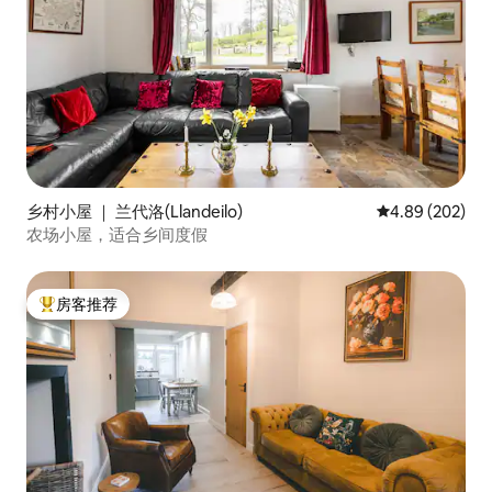
乡村小屋 ｜ 兰代洛(Llandeilo)
平均评分 4.89
4.89 (202)
农场小屋，适合乡间度假
房客推荐
热门「房客推荐」