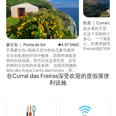
民居 ｜ Curral das F
徒步者的天堂
在这个安静的小屋
身心。 一个家庭
心，距离美丽而风景如画
蒙古包 ｜ Ponta do Sol
平均评分 4.97 分（满分 5 分），共
4.97 (466)
Freiras地区10
芒果蒙古包~隐秘天堂中的生态豪华露营
适合那些寻求在大
在完全私密的环境中醒来，四周环绕着茂
人或朋友一起避难
密的永续花园，您可以在这里欣赏、品尝
理想场所。 对于
和闻到大自然的丰富多样。 在阳光明媚的
旅行的人，您可以
Sítio dos Anjos Canto das Fontes ，即使
从这个空间到情人节嘴
在Curral das Freiras深受欢迎的度假屋便
在马德拉的其他地方凉爽时，这里全年都
Serrado观景点。
感觉像是永恒的春天。 屡获殊荣的再生生
利设施
态露营，可持续性与舒适性和奢华性相结
合，拥有天然泳池、Honesty Ba、迷人的
海景和瀑布风光。💧🌿 更多图片和氛围：
@ cantodasfontes