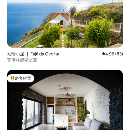
袖珍小屋 ｜ Fajã da Ovelha
平均评分 4.96
4.96 (83)
莫伊林娜斯之家
房客推荐
热门「房客推荐」