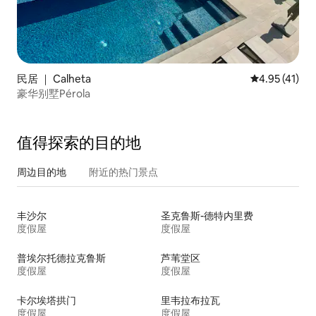
民居 ｜ Calheta
平均评分 4.9
4.95 (41)
豪华别墅Pérola
值得探索的目的地
周边目的地
附近的热门景点
丰沙尔
圣克鲁斯-德特内里费
度假屋
度假屋
普埃尔托德拉克鲁斯
芦苇堂区
度假屋
度假屋
卡尔埃塔拱门
里韦拉布拉瓦
度假屋
度假屋