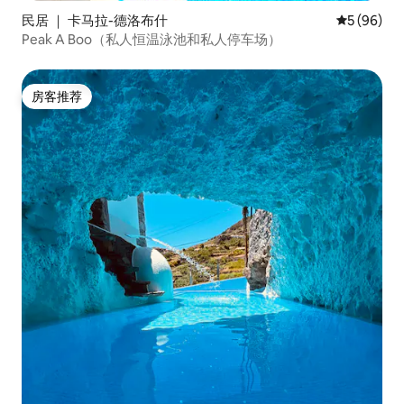
民居 ｜ 卡马拉-德洛布什
平均评分 5
5 (96)
Peak A Boo（私人恒温泳池和私人停车场）
房客推荐
房客推荐