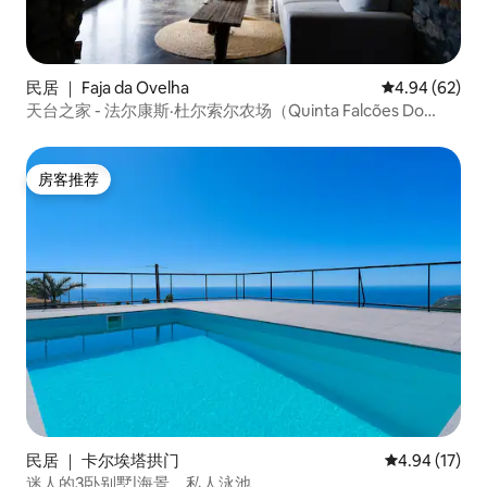
民居 ｜ Faja da Ovelha
平均评分 4.94
4.94 (62)
天台之家 - 法尔康斯·杜尔索尔农场（Quinta Falcões Do
Sol）
房客推荐
房客推荐
民居 ｜ 卡尔埃塔拱门
平均评分 4.9
4.94 (17)
迷人的3卧别墅|海景，私人泳池