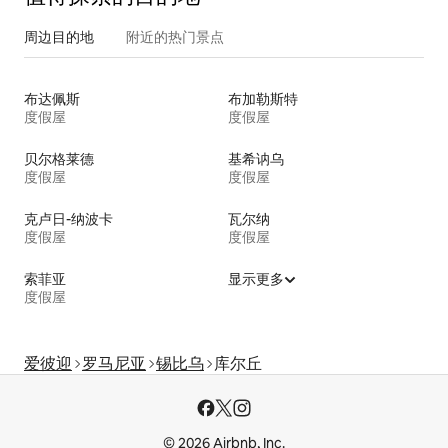
周边目的地
附近的热门景点
布达佩斯
布加勒斯特
度假屋
度假屋
贝尔格莱德
基希讷乌
度假屋
度假屋
克卢日-纳波卡
瓦尔纳
度假屋
度假屋
索菲亚
显示更多
度假屋
爱彼迎
罗马尼亚
锡比乌
库尔丘
© 2026 Airbnb, Inc.