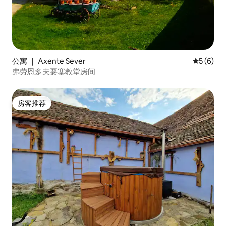
公寓 ｜ Axente Sever
平均评分 
5 (6)
弗劳恩多夫要塞教堂房间
房客推荐
房客推荐