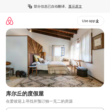
跳
部分信息已自动翻译。
显示原文
至
内
容
Use app
库尔丘的度假屋
在爱彼迎上寻找并预订独一无二的房源