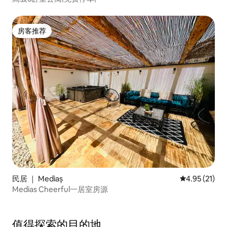
房客推荐
房客推荐
民居 ｜ Mediaș
平均评分 4.9
4.95 (21)
Medias Cheerful一居室房源
值得探索的目的地