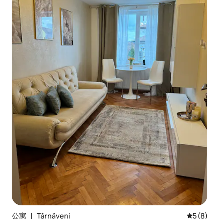
公寓 ｜ Târnăveni
平均评分 
5 (8)