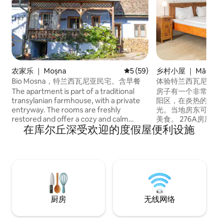
农家乐 ｜ Moșna
平均评分 5 分（满分 5 分），
5 (59)
乡村小屋 ｜ Mălânc
Bio Mosna，特兰西瓦尼亚民宅。含早餐
体验特兰西瓦尼亚 Măl
The apartment is part of a traditional
房子有一个非常大
transylanian farmhouse, with a private
阳区，在炎热的夏
entryway. The rooms are freshly
光。当地房东可以
restored and offer a cozy and calm
美食。 276A房屋完全属于您，即使您的人
在库尔丘深受欢迎的度假屋便利设施
ambiance. Breakfast is included and
数少于5人，也无需与
consists of delicious, organic and local
址：276 Main Stree
ingredients, most of them actually being
Stadtern-Hof
produced on the farm, that you are
室、一间单人卧室
welcome to visit. Farm to table dinner is
间、共用院子和露台。 3-12岁的
available as well, upon request
支付一半的价格。
beforehand (at least two days before
arrival). We make equisite cheese,
厨房
无线网络
butter, charcuterie and other delicious
treats.