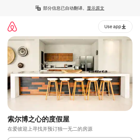
跳
部分信息已自动翻译。
显示原文
至
内
容
Use app
索尔博之心的度假屋
在爱彼迎上寻找并预订独一无二的房源