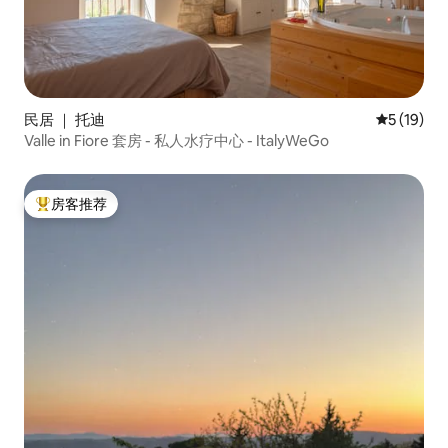
民居 ｜ 托迪
平均评分 5
5 (19)
Valle in Fiore 套房 - 私人水疗中心 - ItalyWeGo
房客推荐
热门「房客推荐」