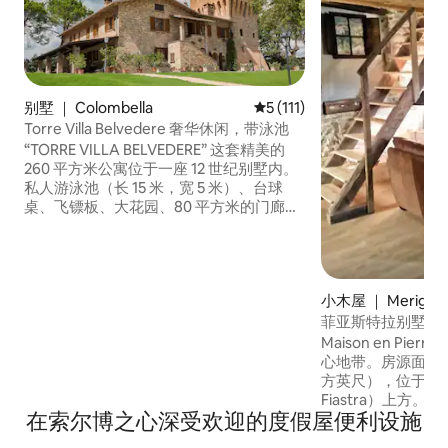
别墅 ｜ Colombella
平均评分 5 分（满分 5 分），共
5 (111)
Torre Villa Belvedere 奢华休闲，带泳池
“TORRE VILLA BELVEDERE” 这套精美的
260 平方米公寓位于一座 12 世纪别墅内。
私人游泳池（长 15 米，宽 5 米）、台球
桌、飞镖板、大花园、80 平方米的门廊、
烧烤设施、健身房以及塔楼内的休闲区。
房源内设有方便的私人停车位。 地理位置
优越，距离佩鲁贾12公里，距离高速公路4
公里，最多可供8位房客舒适入住。3间双
小木屋 ｜ Meriggi
人卧室，配备独立卫生间、电视、保险
箱。
菲亚斯特拉别墅
Maison en Pi
心地带。房源面积为 1
方英尺），位于菲亚
Fiastra）上方
在索尔博之心深受欢迎的度假屋便利设施
溯至 16 世纪，
备热水浴缸和桑拿