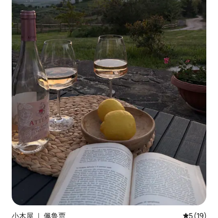
小木屋 ｜ 佩鲁贾
平均评分 5
5 (19)