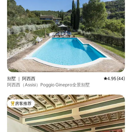
别墅 ｜ 阿西西
平均评分 4.9
4.95 (44)
阿西西（Assisi）Poggio Ginepro全景别墅
房客推荐
热门「房客推荐」