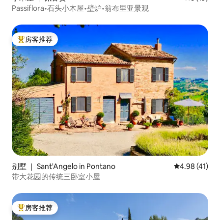
Passiflora•石头小木屋•壁炉•翁布里亚景观
房客推荐
热门「房客推荐」
别墅 ｜ Sant'Angelo in Pontano
平均评分 4.9
4.98 (41)
带大花园的传统三卧室小屋
房客推荐
热门「房客推荐」