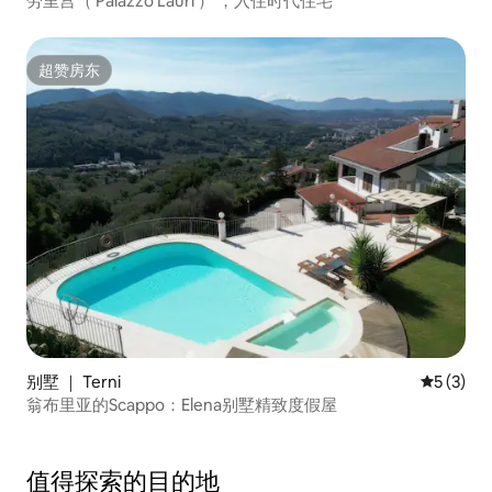
劳里宫（ Palazzo Lauri ） ，入住时代住宅
超赞房东
超赞房东
别墅 ｜ Terni
平均评分 
5 (3)
翁布里亚的Scappo：Elena别墅精致度假屋
值得探索的目的地