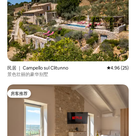
民居 ｜ Campello sul Clitunno
平均评分 4.96
4.96 (25)
景色壮丽的豪华别墅
房客推荐
房客推荐