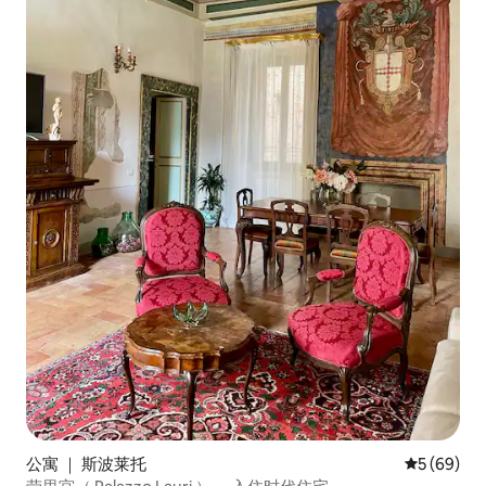
公寓 ｜ 斯波莱托
平均评分 5
5 (69)