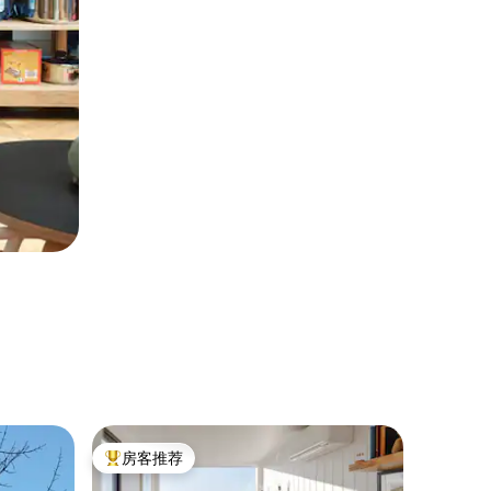
农家乐 ｜ K
房客推荐
房客
热门「房客推荐」
热门「
老石棚，