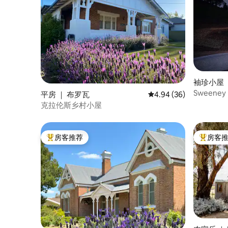
袖珍小屋 ｜
Sweene
平房 ｜ 布罗瓦
平均评分 4.94 分（满分
4.94 (36)
克拉伦斯乡村小屋
房客推荐
房客
热门「房客推荐」
热门「房