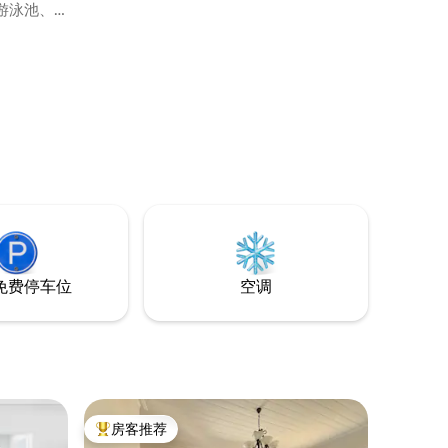
游泳池、
美丽的中国
备时
起居室、露
生间，带
免费停车位
空调
房客推荐
热门「房客推荐」