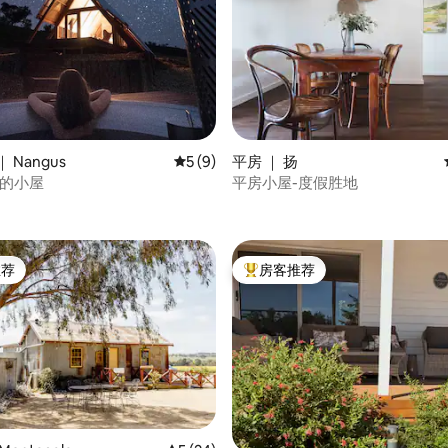
 Nangus
平均评分 5 分（满分 5 分），共 9 条评价
5 (9)
平房 ｜ 扬
y 的小屋
平房小屋-度假胜地
 5 分），共 36 条评价
推荐
房客推荐
客推荐」
热门「房客推荐」