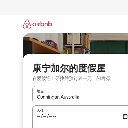
跳
至
内
容
康宁加尔的度假屋
在爱彼迎上寻找并预订独一无二的房源
地点
如有搜索结果，请使用上下方向键查看，或通过点
入住