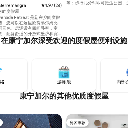
等；步行几分钟即可抵达公园、
erremangra
平均评分 4.97 分（满分 5 分），共 29 条评价
4.97 (29)
医疗中心，开车5分钟即可抵达
河畔度假屋
花园。 小屋经过翻新，舒适干净。 配
Riverside Retreat 是您在乡间度假
尚的3张舒适的双人床、宽敞的
选，您可以在这里欣赏墨尔姆比
天餐厅、全功能厨房；全功能卫
丽景色。房源设有四间卧室，室
独立马桶。 非常适合家庭、情侣或女孩周
敞，配备舒适的开放式壁炉和宽
末度假
在康宁加尔深受欢迎的度假屋便利设施
区，非常适合寻求宁静度假胜地
团体入住。无论您是在阳台上放
还是在壁炉旁享受温馨，还是在
比奇河（Murrumbidgee）中
是探索风景如画的周围环境，这
放松身心、休闲和重新建立联系
假胜地。
络
游泳池
内部
康宁加尔的其他优质度假屋
房客推荐
房客推荐