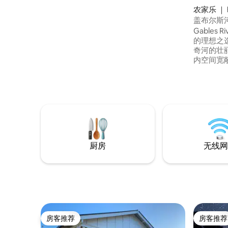
Tuckerbox Tiny位于城外，地理位置优
农家乐 ｜ B
越，周围山丘环绕，可俯瞰Morley's Creek
盖布尔斯
和风景如画的农田。 感觉就像一个私人乡
Gables 
村度假胜地，但距离主街仅2公里，您可以
的理想之
在那里的美妙咖啡馆、面包店、博物馆、
奇河的壮
古董店、卡伯里公园（Carberry Park）、
内空间宽
超市等享用早餐
敞的娱乐
的家庭或
松身心，
著名的墨累
畅游，还
里都是您
的理想度
厨房
无线网
房客推荐
房客推荐
房客推荐
房客推荐