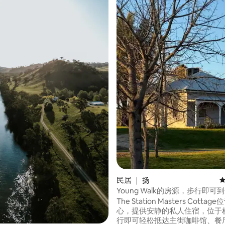
5 分），共 367 条评价
民居 ｜ 扬
平
Young Walk的房源，步行即可
主街、商店。可携带宠物
The Station Masters Cotta
心，提供安静的私人住宿，位于杨
行即可轻松抵达主街咖啡馆、餐