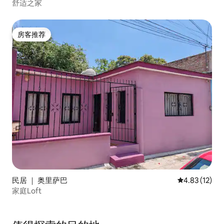
舒适之家
房客推荐
房客推荐
民居 ｜ 奥里萨巴
平均评分 4.8
4.83 (12)
家庭Loft