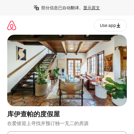
跳
部分信息已自动翻译。
显示原文
至
内
容
Use app
库伊查帕的度假屋
在爱彼迎上寻找并预订独一无二的房源