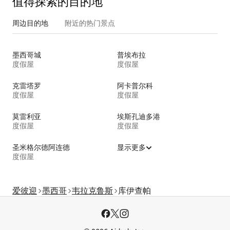
值得探索的目的地
周边目的地
附近的热门景点
墨西哥城
普埃布拉
度假屋
度假屋
克雷塔罗
阿卡普尔科
度假屋
度假屋
莫雷利亚
埃斯孔迪多港
度假屋
度假屋
圣米格尔德阿连德
显示更多
度假屋
爱彼迎
墨西哥
韦拉克鲁斯
库伊查帕