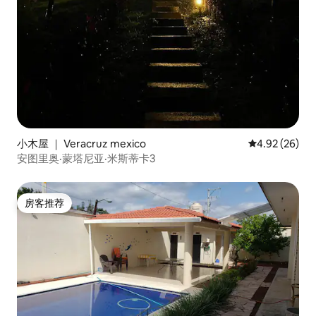
小木屋 ｜ Veracruz mexico
平均评分 4.92
4.92 (26)
安图里奥·蒙塔尼亚·米斯蒂卡3
房客推荐
房客推荐