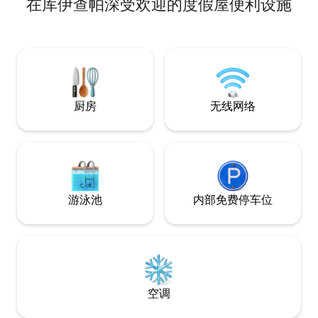
在库伊查帕深受欢迎的度假屋便利设施
离阿多（ADO）不
Orizaba
合寻求舒适和便利出
加大双人床、智能
惬意的夜间睡眠。 
住，配备 1 张 1.8
床、空调和电视。 
配备智能电视的宽
精心打造的装饰的
厨房
无线网络
这里的。
游泳池
内部免费停车位
空调