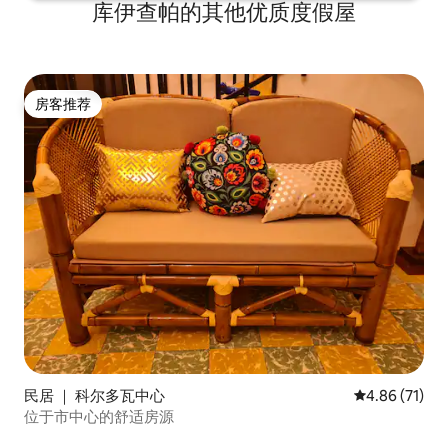
库伊查帕的其他优质度假屋
房客推荐
房客推荐
民居 ｜ 科尔多瓦中心
平均评分 4.8
4.86 (71)
位于市中心的舒适房源