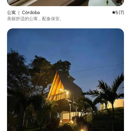
公寓 ｜ Córdoba
平均评分 
5 (7)
美丽舒适的公寓，配备保安。