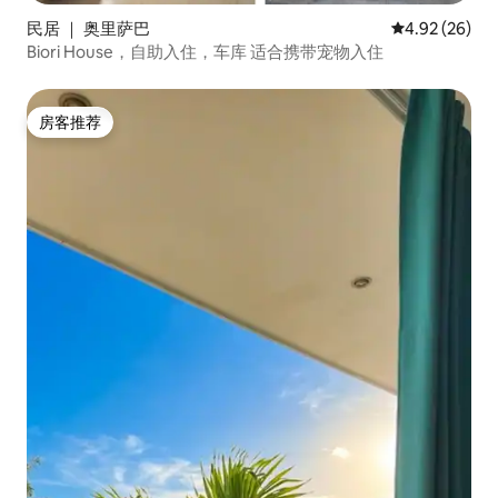
民居 ｜ 奥里萨巴
平均评分 4.92
4.92 (26)
Biori House，自助入住，车库 适合携带宠物入住
房客推荐
房客推荐