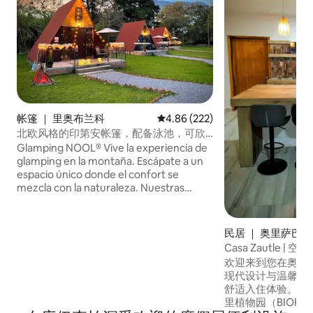
帐篷 ｜ 里奥布兰科
平均评分 4.86 分（满分 5 分），共
4.86 (222)
北欧风格的印第安帐篷，配备泳池，可欣
赏美景和自然环境
Glamping NOOL® Vive la experiencia de
glamping en la montaña. Escápate a un
espacio único donde el confort se
mezcla con la naturaleza. Nuestras
cabañas tipo tipi A-frame te ofrecen una
estancia acogedora, ideal para parejas,
amigos o familias que buscan
民居 ｜ 奥里萨巴
desconectarse y relajarse. ✨ Lo que te
Casa Zautle | 空
encantará de nuestro espacio: • Alberca
欢迎来到您在奥里
para disfrutar del día soleado. • Área de
现代设计与温馨氛
fogata para noches mágicas. • Entorno
舒适入住体验。 
rodeado de montañas y naturaleza. •
里植物园（BIORI bo
Privacidad y tranquilidad cerca de