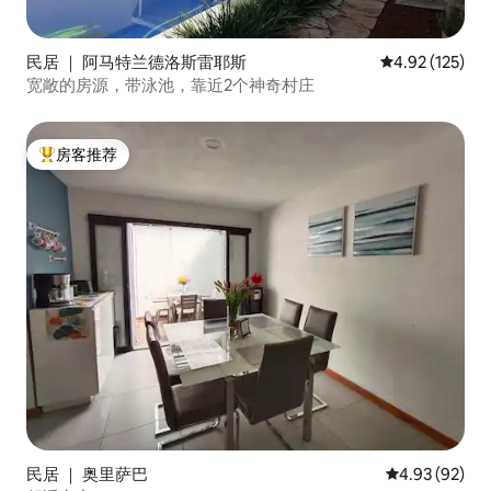
民居 ｜ 阿马特兰德洛斯雷耶斯
平均评分 4.92
4.92 (125)
宽敞的房源，带泳池，靠近2个神奇村庄
房客推荐
热门「房客推荐」
民居 ｜ 奥里萨巴
平均评分 4.93
4.93 (92)