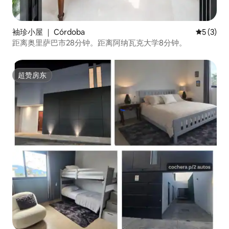
袖珍小屋 ｜ Córdoba
平均评分 
5 (3)
距离奥里萨巴市28分钟。距离阿纳瓦克大学8分钟。
超赞房东
超赞房东