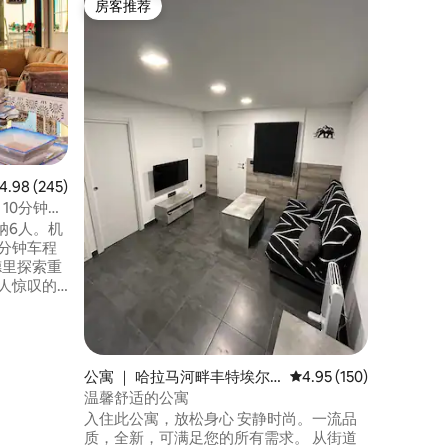
房客推荐
房客推
房客推荐
房客推
dalix
Luna 2 
距离瓜达利
de Gu
索被大自
的环境让
的大地穹
和庆祝任何场
然和独特
假成为难
均评分 4.98 分（满分 5 分），共 245 条评价
4.98 (245)
10分钟到
纳6人。机
0分钟车程
合。 从
叹为观
每个角落
迷的视觉
公寓 ｜ 哈拉马河畔丰特埃尔
平均评分 4.95 分（满分 
4.95 (150)
萨斯
温馨舒适的公寓
入住此公寓，放松身心 安静时尚。一流品
质，全新，可满足您的所有需求。 从街道