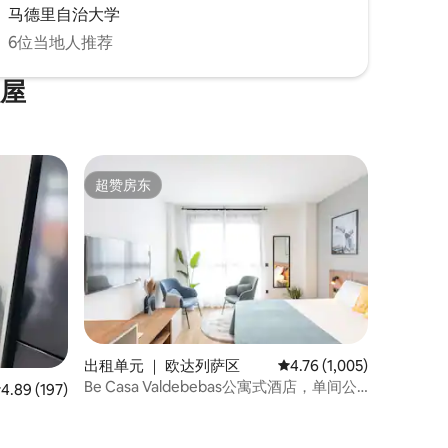
马德里自治大学
6位当地人推荐
假屋
超赞房东
超赞房东
出租单元 ｜ 欧达列萨区
平均评分 4.76 分（满分 5
4.76 (1,005)
Be Casa Valdebebas公寓式酒店，单间公
均评分 4.89 分（满分 5 分），共 197 条评价
4.89 (197)
寓