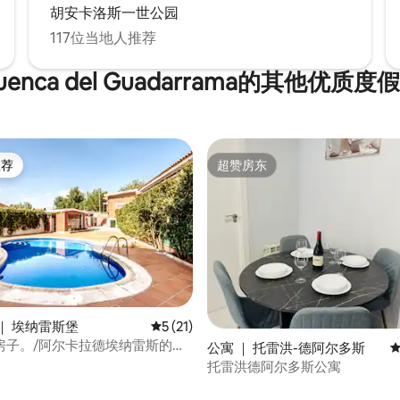
胡安卡洛斯一世公园
117位当地人推荐
uenca del Guadarrama的其他优质度
推荐
超赞房东
客推荐」
超赞房东
｜ 埃纳雷斯堡
平均评分 5 分（满分 5 分），共 21 条评价
5 (21)
房子。/阿尔卡拉德埃纳雷斯的别
公寓 ｜ 托雷洪-德阿尔多斯
平
托雷洪德阿尔多斯公寓