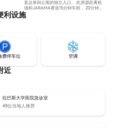
直达单间公寓的独立入口。 此房源距离机
场和JARAMA赛道15分钟车程， 20分钟即
屋便利设施
可抵达IFEMA和马德里市中心。如果您想找
点休闲或吃点东西，步行不到5分钟即可抵
达酒吧和超市Day和
Mercadona.parcamiento ，无需查看。
免费停车位
空调
点附近
拉巴斯大学医院急诊室
49位当地人推荐