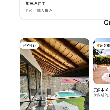
加拉玛赛道
en todo momento. ALOJAMIENTO
ABIERTO Y ESPACIOSO: - 1 Habitación
11位当地人推荐
con Cama Queen de 160x200 cm en la
planta de arriba. - 1 cama matrimonio en
C
salón, con medidas 135x200. - 1 sofá-
cama 135x200 en el salón, ideal para
niños. - 1 Cuna de Bebé con toda la ropa
incluida. - RENFE “Alcobendas S.S. de los
Reyes”, línea C-4, a 20 minutos andando
房客推荐
房客
o 5 Euros en Uber o Cabify. -AUTOBÚS
房客推荐
热门「房
justo en la puerta del LOFT, en ambas
calles: -Calle Isla Graciosa: Alsa 152 y 161. -
Paseo Europa: Alsa 171, 193 y 191. -Zona
muy transitada por los actores y actrices
de TV privada de las mejores series de
A3, el Loft está justo enfrente de los
platos de rodaje. COCINA: El LOFT
dispone de todos lo que necesitas para
cocinar, incluyendo menaje, productos
度假木屋 
de limpieza, detergente, ... También
伊内斯的
cuenta con una cafetera para disfrutar
墅
de un delicioso café. BAÑO y SÁBANAS:
Se proporcionan toallas, sábanas,