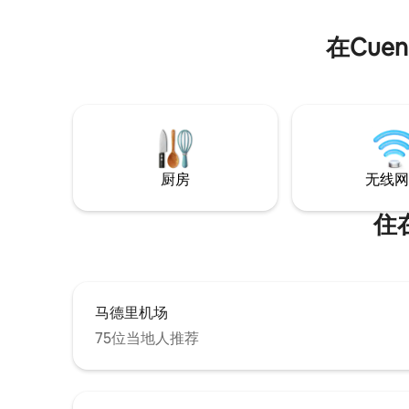
IMPRESIONANTES VISTAS: Disfruta de
atardeceres y amaneceres que te
在Cue
dejarán boquiabierto, llenos de colores
vibrantes que transforman tu estancia
en una experiencia mágica que te
cautivará. LUZ NATURAL: Grandes
ventanales que permiten que la luz
inunde el Loft, realzando la belleza del
espacio y creando un ambiente cálido.
ESPACIO FUNCIONAL: La distribución de
厨房
无线网
dos alturas ofrece amplitud y un rincón
íntimo en la planta de arriba para
relajarte. Este Loft es ideal para una
住在
escapada romántica, un viaje de negocio
o si viajas con tus niños. El COLUMPIO es
todo un reclamo! No te pierdas la
oportunidad de vivir una experiencia
única en este maravilloso espacio!
马德里机场
COMODIDADES DEL LOFT: Amplio
75位当地人推荐
aparcamiento cubierto gratuito para
cualquier tipo de vehículo, con acceso
directo a la vivienda. CONEXIÓN WIFI:
Con fibra óptica simétrica de máxima
velocidad de 1 GB, mantente conectado