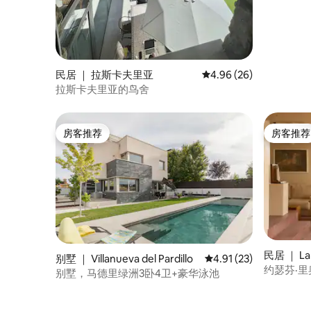
champú, gel de baño, ... asegurando una
experiencia acogedora y confortable.
ENTRETENIMIENTO: Disfruta de una
Smart TV con acceso a NETFLIX y todos
los canales, garantizando opciones de
entretenimiento para todos los gustos.
民居 ｜ 拉斯卡夫里亚
平均评分 4.96 分（满分
4.96 (26)
COMODIDAD Y PRIVACIDAD: Persianas
拉斯卡夫里亚的鸟舍
automáticas OPACAS controladas
mediante mando a distancia que ofrecen
facilidad de uso y privacidad. Aire
房客推荐
房客推荐
acondicionado frío-calor.
房客推荐
房客推荐
民居 ｜ La 
别墅 ｜ Villanueva del Pardillo
平均评分 4.91 分（满分
4.91 (23)
约瑟芬·里奥
别墅，马德里绿洲3卧4卫+豪华泳池
Riofrí