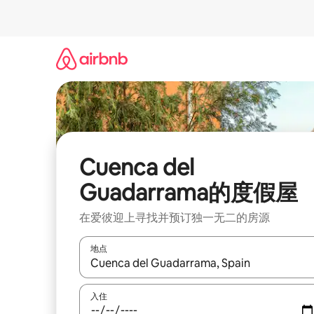
跳
至
内
容
Cuenca del
Guadarrama的度假屋
在爱彼迎上寻找并预订独一无二的房源
地点
如有搜索结果，请使用上下方向键查看，或通过点
入住