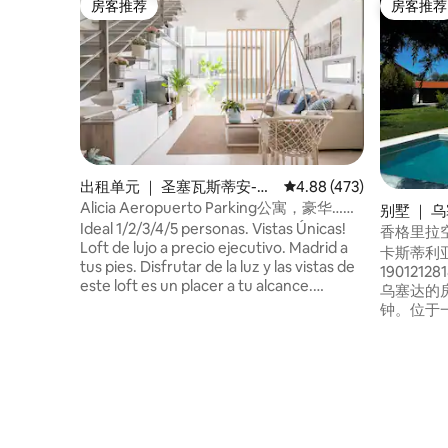
房客推荐
房客推荐
房客推荐
房客推荐
出租单元 ｜ 圣塞瓦斯蒂安-德
平均评分 4.88 分（满分 
4.88 (473)
洛斯雷耶斯
Alicia Aeropuerto Parking公寓，豪华……
别墅 ｜ 
Ideal 1/2/3/4/5 personas. Vistas Únicas!
香格里拉
Loft de lujo a precio ejecutivo. Madrid a
卡斯蒂利
tus pies. Disfrutar de la luz y las vistas de
190121
este loft es un placer a tu alcance.
乌塞达的
Relajarse en él es encontrar el equilibrio
钟。位于
entre detalles y la simplicidad. Este
原创，舒适，明亮
hermoso LOFT de 2 alturas combina un
暖，配有暖气
diseño minimalista con una decoración
卫生间，
cuidada en cada detalle. Un espacio
与客厅相连。 车库、游泳池
abierto que irradia elegancia y
炉、燃气
simplicidad con líneas limpias, que crean
un ambiente acogedor.