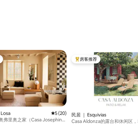
 5 分），共 26 条评价
房客推荐
热门「房客推荐」
Losa
平均评分 5 分（满分 5 分），共 20 条评价
5 (20)
 5 分），共 23 条评价
民居 ｜ Esquivias
弗里奥之家（Casa Josephine
Casa Aldonza的露台和休闲
o）- 距离马德里1小时的度假胜地
家庭入住