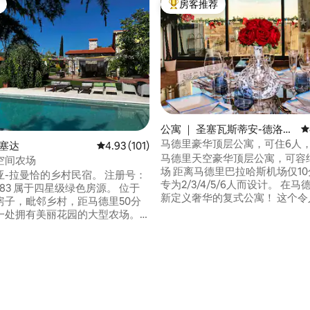
房客推荐
热门「房客推荐」
5 分），共 473 条评价
公寓 ｜ 圣塞瓦斯蒂安-德洛斯
平
雷耶斯
马德里豪华顶层公寓，可住6人，
乌塞达
平均评分 4.93 分（满分 5 分），共 101 条评价
4.93 (101)
机场
马德里天空豪华顶层公寓，可容
空间农场
场 距离马德里巴拉哈斯机场仅1
亚-拉曼恰的乡村民宿。 注册号：
专为2/3/4/5/6人而设计。 在马德里探索重
28183 属于四星级绿色房源。 位于
新定义奢华的复式公寓！ 这个令人惊叹的
房子，毗邻乡村，距马德里50分
空间将前卫设计与耀眼的照明相结
一处拥有美丽花园的大型农场。
一开始，景观的无限效应将让您
。 夏季凉爽，冬季温
止，与地平线形成神奇的联系。 
，壁炉和燃木炉。 2间全功能
都散发着优雅和精致感。 让您着
厨房设备齐全，配备岛式厨房，
体验！
、木柴烧烤
烧烤炉和花园家具。