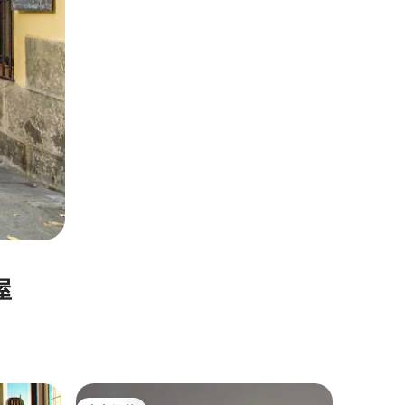
屋
圆顶屋 ｜ S