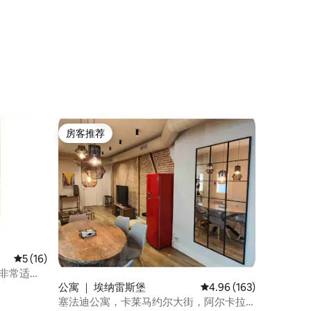
房客推荐
房客推荐
平均评分 5 分（满分 5 分），共 16 条评价
5 (16)
区，非常适合
公寓 ｜ 埃纳雷斯堡
平均评分 4.96 分（满分 
4.96 (163)
塞法迪公寓，卡莱马约尔大街，阿尔卡拉