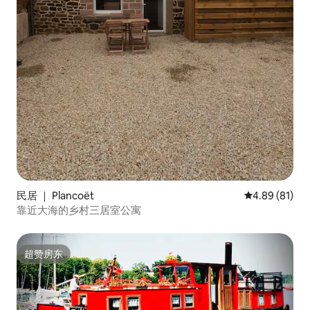
民居 ｜ Plancoët
平均评分 4.8
4.89 (81)
靠近大海的乡村三居室公寓
超赞房东
超赞房东