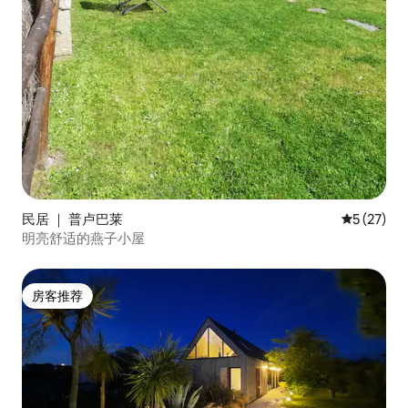
民居 ｜ 普卢巴莱
平均评分 5
5 (27)
明亮舒适的燕子小屋
房客推荐
房客推荐