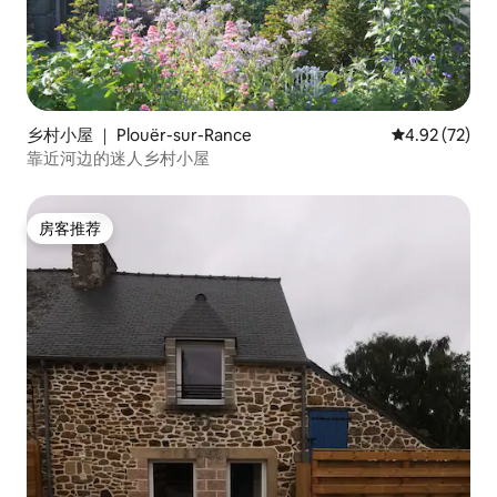
乡村小屋 ｜ Plouër-sur-Rance
平均评分 4.9
4.92 (72)
靠近河边的迷人乡村小屋
房客推荐
房客推荐