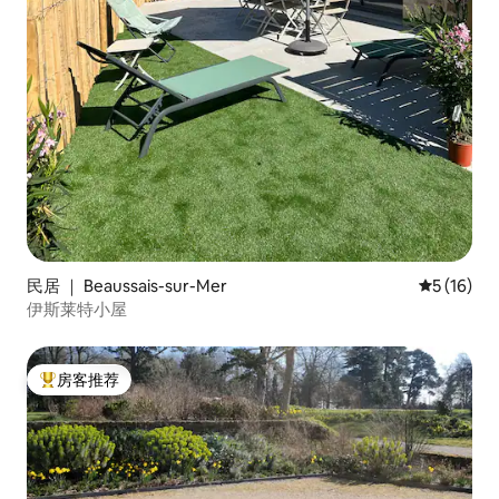
民居 ｜ Beaussais-sur-Mer
平均评分 5
5 (16)
伊斯莱特小屋
房客推荐
热门「房客推荐」