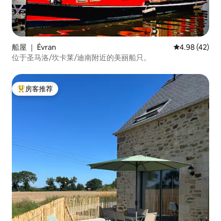
船屋 ｜ Évran
平均评分 4.9
4.98 (42)
位于圣马洛/坎卡莱/迪南附近的美丽船只。
房客推荐
热门「房客推荐」