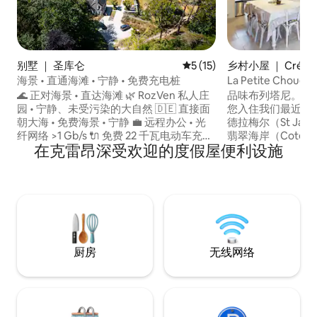
别墅 ｜ 圣库仑
平均评分 5 分（满分 5 分），
5 (15)
乡村小屋 ｜ Créhe
海景 • 直通海滩 • 宁静 • 免费充电桩
La Petite Cho
🌊 正对海景 • 直达海滩 🌿 RozVen 私人庄
品味布列塔尼。 
园 • 宁静、未受污染的大自然 🇩🇪 直接面
您入住我们最近翻
朝大海 • 免费海景 • 宁静 💼 远程办公 • 光
德拉梅尔（St Jacut
纤网络 >1 Gb/s 🔌 免费 22 千瓦电动车充电
翡翠海岸（Cote D
在克雷昂深受欢迎的度假屋便利设施
站 🍼 婴儿用品套装 • 简单旅行 🍽 贝壳（3
车程。 我们距离迪
星 – Roellinger）· 🦪 昂卡勒牡蛎 🏡 Villa
程，距离圣米歇尔山
de Colette——独立房屋 🌳 面向大海的 4
地非常了解，可以
公顷私人公园 🛏 3 间卧室 • 2 至 6 人 🌅 海
的完美住宿。 我
景露台 ✨ 可入住村庄里的房屋 ⛳ 迪纳尔高
的海滩、中世纪小
尔夫球场 • 💆‍♀️ 圣马洛温泉水疗中心
我们可以满足每个
有三间卧室和两间
厨房
无线网络