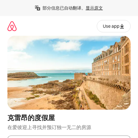
跳
部分信息已自动翻译。
显示原文
至
内
容
Use app
克雷昂的度假屋
在爱彼迎上寻找并预订独一无二的房源