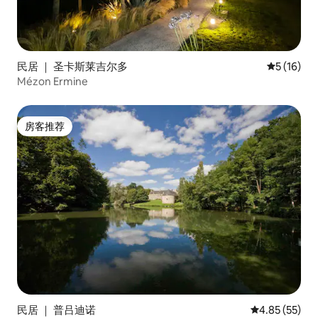
民居 ｜ 圣卡斯莱吉尔多
平均评分 5
5 (16)
Mézon Ermine
房客推荐
房客推荐
民居 ｜ 普吕迪诺
平均评分 4.8
4.85 (55)