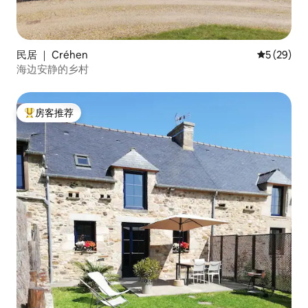
民居 ｜ Créhen
平均评分 5
5 (29)
海边安静的乡村
房客推荐
热门「房客推荐」