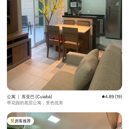
公寓 ｜ 库亚巴 (Cuiabá)
平均评分 4.8
4.89 (19)
带花园的底层公寓，景色优美
房客推荐
热门「房客推荐」