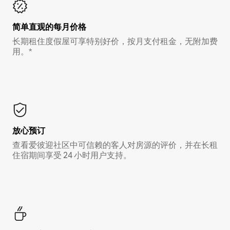
简单直观的每月价格
长期租住度假屋可享特别好价，按月支付租金，无附加费
用。*
放心预订
查看爱彼迎社区中可信赖的客人对房源的评价，并在长租
住宿期间享受 24 小时用户支持。