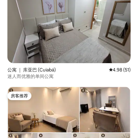
公寓 ｜ 库亚巴 (Cuiabá)
平均评分 4.9
4.98 (51)
迷人而优雅的单间公寓
房客推荐
房客推荐