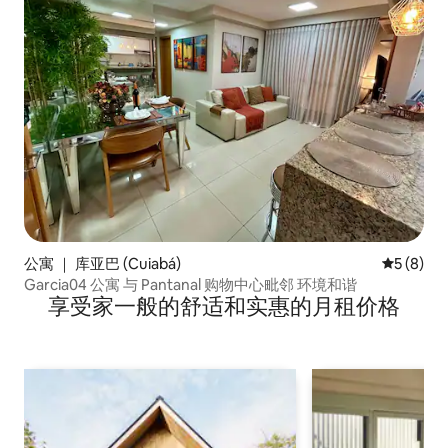
公寓 ｜ 库亚巴 (Cuiabá)
平均评分 
5 (8)
Garcia04 公寓 与 Pantanal 购物中心毗邻 环境和谐
享受家一般的舒适和实惠的月租价格