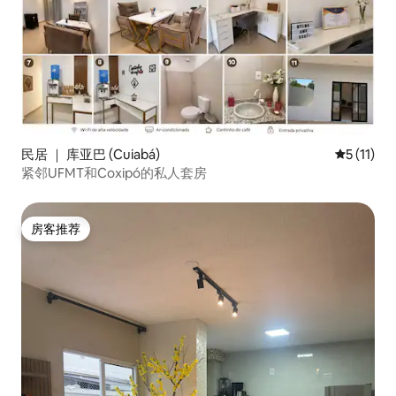
民居 ｜ 库亚巴 (Cuiabá)
平均评分 5
5 (11)
紧邻UFMT和Coxipó的私人套房
房客推荐
房客推荐